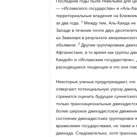
Последние годы были тяжелыми для це
— «Исламского государства» и «Аль-Ка
территориальные владения на Ближнем 
1
за два года.
Между тем, Аль-Каида не 
Западе в течение почти двух десятилет
аз-Завахири в результате американског
2
объявили.
Другим группировкам джиха
Афганистане, в то время как группы дж
Каидой» и «Исламским государством», 
расходящиеся тенденции и что они го
Некоторые ученые предупреждают, что 
отвергают потенциальную угрозу джиха
стремится оценить будущее суннитског
только транснациональные джихадистск
более широкое джихадистское движение.
состояние джихадистских группировок 
вражескими государствами, но также и
джихада. Следовательно, хотя трансна