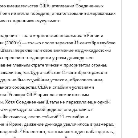
ого вмешательства США, втягивании Соединенных
й они не могли победить, и использовании американских
исла сторонников мусульман.
падения — на американские посольства в Кении и
л» (2000 г.) — только после терактов 11 сентября глубоко
Штаты переключили свое внимание на джихадистский
 перешли от недооценки угрозы джихада к ее
лав ее главным стратегическим приоритетом страны.
овали так, как будто события 11 сентября отражали
да, а не был случайным успехом, обусловленным,
льного сообщества США и слабыми условиями
ятся. Реакция США привела к сомнительным
сти. Хотя Соединенные Штаты не пережили еще одной
аки джихада на своей родине, они далеки от
 Фактически, после событий 11 сентября и
е и Ираке, движение джихада увеличилось в размерах,
8
ападений.
Более того, как отмечает один наблюдатель,
9