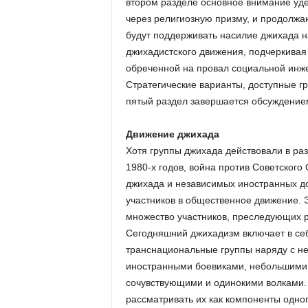
втором разделе основное внимание уд
через религиозную призму, и продолжа
будут поддерживать насилие джихада н
джихадистского движения, подчеркивая
обреченной на провал социальной инже
Стратегические варианты, доступные гр
пятый раздел завершается обсуждение
Движение джихада
Хотя группы джихада действовали в раз
1980-х годов, война против Советского
джихада и независимых иностранных до
участников в общественное движение. 
множество участников, преследующих р
Сегодняшний джихадизм включает в се
транснациональные группы наряду с 
иностранными боевиками, небольшими 
сочувствующими и одинокими волками. 
рассматривать их как компоненты одного