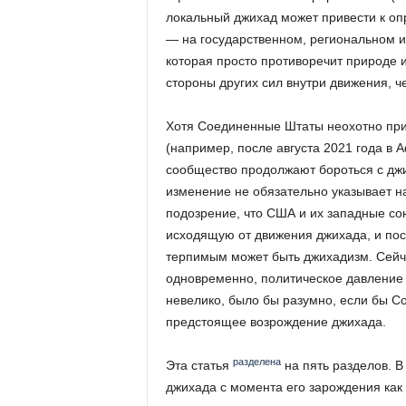
локальный джихад может привести к оп
— на государственном, региональном 
которая просто противоречит природе и
стороны других сил внутри движения, 
Хотя Соединенные Штаты неохотно при
(например, после августа 2021 года в
сообщество продолжают бороться с джи
изменение не обязательно указывает н
подозрение, что США и их западные сою
исходящую от движения джихада, и пос
терпимым может быть джихадизм. Сейча
одновременно, политическое давление 
невелико, было бы разумно, если бы 
предстоящее возрождение джихада.
разделена
Эта статья
на пять разделов. В
джихада с момента его зарождения как 