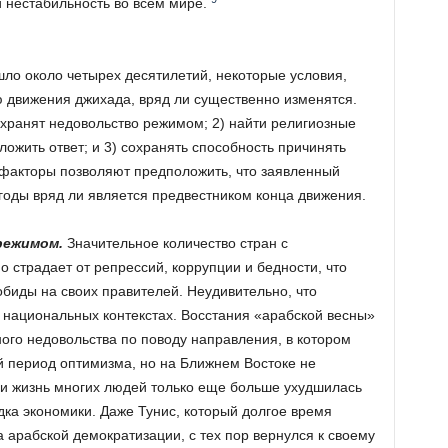
 нестабильность во всем мире.
шло около четырех десятилетий, некоторые условия,
 движения джихада, вряд ли существенно изменятся.
охранят недовольство режимом; 2) найти религиозные
ложить ответ; и 3) сохранять способность причинять
и факторы позволяют предположить, что заявленный
годы вряд ли является предвестником конца движения.
режимом.
Значительное количество стран с
 страдает от репрессий, коррупции и бедности, что
иды на своих правителей. Неудивительно, что
 национальных контекстах. Восстания «арабской весны»
го недовольства по поводу направления, в котором
й период оптимизма, но на Ближнем Востоке не
 и жизнь многих людей только еще больше ухудшилась
дка экономики. Даже Тунис, который долгое время
 арабской демократизации, с тех пор вернулся к своему