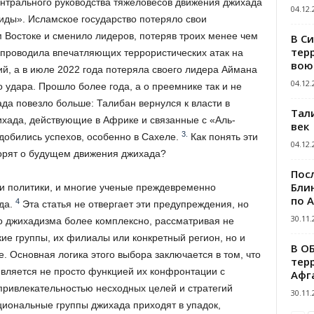
нтрального руководства тяжеловесов движения джихада
04.12.
иды». Исламское государство потеряло свои
Востоке и сменило лидеров, потеряв троих менее чем
В С
тер
проводила впечатляющих террористических атак на
вою
ий, а в июле 2022 года потеряла своего лидера Аймана
04.12.
о удара. Прошло более года, а о преемнике так и не
да повезло больше: Талибан вернулся к власти в
Тал
ихада, действующие в Африке и связанные с «Аль-
век
3.
добились успехов, особенно в Сахеле.
Как понять эти
04.12.
ворят о будущем движения джихада?
Пос
Блин
и политики, и многие ученые преждевременно
по 
4
да.
Эта статья не отвергает эти предупреждения, но
30.11.
о джихадизма более комплексно, рассматривая не
ие группы, их филиалы или конкретный регион, но и
В О
 Основная логика этого выбора заключается в том, что
тер
является не просто функцией их конфронтации с
Афг
 привлекательностью несходных целей и стратегий
30.11.
циональные группы джихада приходят в упадок,