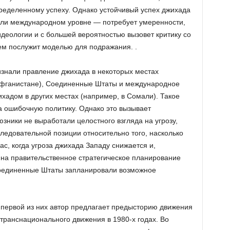
ределенному успеху. Однако устойчивый успех джихада
или международном уровне — потребует умеренности,
деологии и с большей вероятностью вызовет критику со
чем послужит моделью для подражания. .
знали правление джихада в некоторых местах
 Афганистане), Соединенные Штаты и международное
хадом в других местах (например, в Сомали). Такое
а ошибочную политику. Однако это вызывает
зники не выработали целостного взгляда на угрозу,
ледовательной позиции относительно того, насколько
с, когда угроза джихада Западу снижается и,
на правительственное стратегическое планирование
Соединенные Штаты запланировали возможное
 первой из них автор предлагает предысторию движения
транснационального движения в 1980-х годах. Во