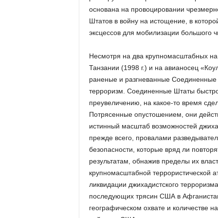
основана на провоцировании чрезмерн
Штатов в войну на истощение, в которо
эксцессов для мобилизации большого ч
Несмотря на два крупномасштабных на
Танзании (1998 г.) и на авианосец «Коу
раненые и разгневанные Соединенные 
терроризм. Соединенные Штаты быстро
преувеличению, на какое-то время сде
Потрясенные опустошением, они действ
истинный масштаб возможностей джиха
прежде всего, провалами разведывате
безопасности, которые вряд ли повтор
результатам, обнажив пределы их вла
крупномасштабной террористической ат
ликвидации джихадистского терроризма.
последующих трясин США в Афганистан
географическом охвате и количестве н