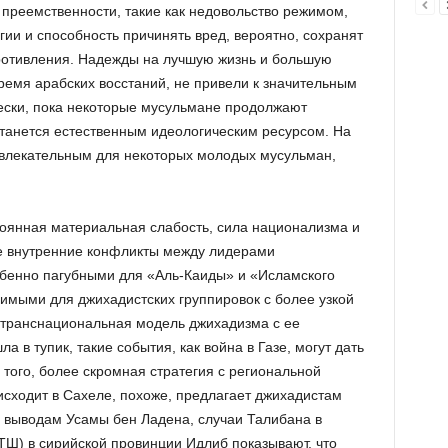
 преемственности, такие как недовольство режимом,
ии и способность причинять вред, вероятно, сохранят
ротивления. Надежды на лучшую жизнь и большую
емя арабских восстаний, не привели к значительным
ески, пока некоторые мусульмане продолжают
танется естественным идеологическим ресурсом. На
ивлекательным для некоторых молодых мусульман,
оянная материальная слабость, сила национализма и
же внутренние конфликты между лидерами
бенно пагубными для «Аль-Каиды» и «Исламского
чимыми для джихадистских группировок с более узкой
 транснациональная модель джихадизма с ее
 в тупик, такие события, как война в Газе, могут дать
того, более скромная стратегия с региональной
оисходит в Сахеле, похоже, предлагает джихадистам
и выводам Усамы бен Ладена, случаи Талибана в
Ш) в сирийской провинции Идлиб показывают, что