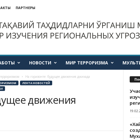
ТАКТЫ
ПАРТНЕРЫ
АБОТЫ
НОВОСТИ
МИР ТЕРРОРИЗМА
МУЛЬТ
 терроризмом
На горизонте: будущее движения джихада
По
РРОРИЗМОМ
ЛЕНТА НОВОСТЕЙ
ИИ
Уча
удущее движения
изу
рег
19.02.
«Ха
созд
Мух