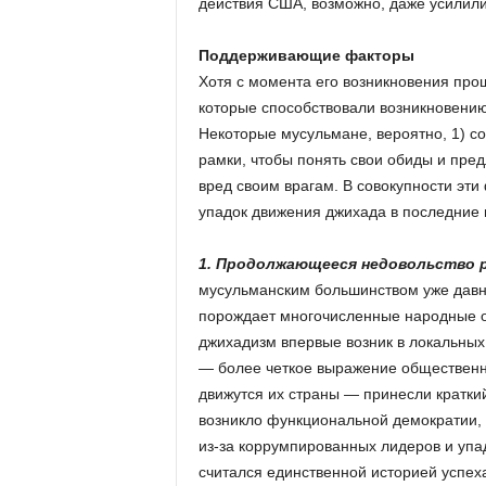
действия США, возможно, даже усилили
Поддерживающие факторы
Хотя с момента его возникновения про
которые способствовали возникновению
Некоторые мусульмане, вероятно, 1) с
рамки, чтобы понять свои обиды и пред
вред своим врагам. В совокупности эт
упадок движения джихада в последние 
1. Продолжающееся недовольство 
мусульманским большинством уже давно
порождает многочисленные народные об
джихадизм впервые возник в локальных
— более четкое выражение общественно
движутся их страны — принесли кратки
возникло функциональной демократии,
из-за коррумпированных лидеров и упа
считался единственной историей успеха