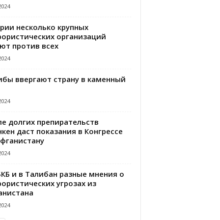
2024
ирии несколько крупных
рористических организаций
ют против всех
2024
ибы ввергают страну в каменный
2024
ле долгих препирательств
кен даст показания в Конгрессе
Афганистану
2024
БКБ и в Талибан разные мнения о
рористических угрозах из
анистана
2024