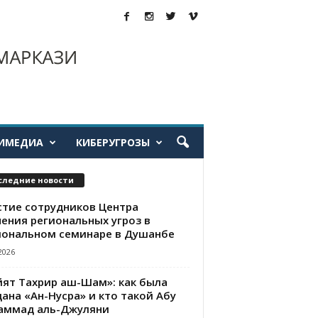
ИМЕДИА
КИБЕРУГРОЗЫ
следние новости
стие сотрудников Центра
чения региональных угроз в
иональном семинаре в Душанбе
2026
йят Тахрир аш-Шам»: как была
ана «Ан-Нусра» и кто такой Абу
аммад аль-Джуляни