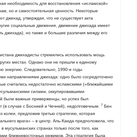
ная необходимость для восстановления «исламской»
ам, но и самостоятельная ценность. Некоторые
 джихад, утверждая, что не существует акта
ругие социальные движения, движение джихада имеет
ь джихада), но также и большие различия между его
нистана джихадисты стремились использовать мощь
ругих местах. Однако они не пришли к единому
ою энергию. Следовательно, 1990-е годы
ими направлениями джихада: одно было сосредоточено
рые считались недостаточно исламскими («ближайшими
мусульманскими силами, оккупировавшими
ий были важные приверженцы, но успех был
7
т (в случае с Боснией и Чечней), недолговечным.
Бен
з колеи, предложив третью стратегию, которая
льнего врага» – в центр. Аль-Каида предположила, что
в мусульманских странах только после того, как
ами ближневосточных режимов. Эта стратегия была