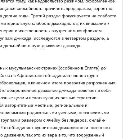
еляется тому, как недовольство режимом, оформленное
ющаяся способность причинять вред врагам, вероятно,
а долгие годы. Третий раздел фокусируется на слабости
 материальную слабость джихадистов, их внимание к
нерии и их склонность к внутренним конфликтам.
уппам джихада, исследуются в четвертом разделе, а
м дальнейшего пути движения джихада.
ных мусульманских странах (особенно в Египте) до
 Союза в Афганистане объединила членов групп
бровольцев, в конечном итоге превратив разрозненных
Это общественное движение джихада включает в себя
азные цели и использующих разные стратегии.
бя авторитетные местные, региональные и
независимыми радикальными учеными, независимыми
группами размером с ячейку без лидеров, онлайн-
Что объединяет суннитских джихадистов и позволяет
 движения, так это их вера в то, что вооруженный