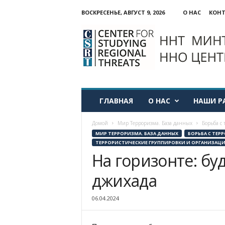
ВОСКРЕСЕНЬЕ, АВГУСТ 9, 2026
О НАС
КОН
ННО:
Центр
изучения
региональных
угроз
ГЛАВНАЯ
О НАС
НАШИ Р
Домой
Мир Терроризма. База данных
Борьба с
МИР ТЕРРОРИЗМА. БАЗА ДАННЫХ
БОРЬБА С ТЕ
ТЕРРОРИСТИЧЕСКИЕ ГРУППИРОВКИ И ОРГАНИЗАЦ
На горизонте: б
джихада
06.04.2024