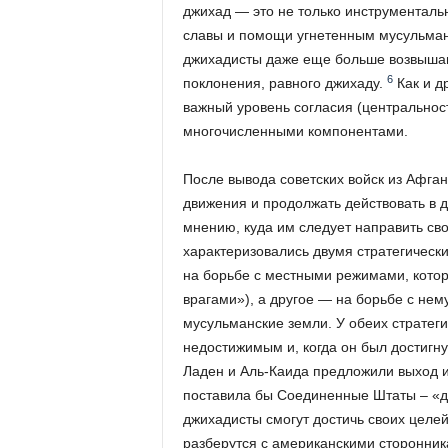
джихад — это не только инструменталь
славы и помощи угнетенным мусульман
джихадисты даже еще больше возвышают
6
поклонения, равного джихаду.
Как и д
важный уровень согласия (центральност
многочисленными компонентами.
После вывода советских войск из Афга
движения и продолжать действовать в д
мнению, куда им следует направить св
характеризовались двумя стратегическ
на борьбе с местными режимами, кото
врагами»), а другое — на борьбе с не
мусульманские земли. У обеих стратег
недостижимым и, когда он был достигну
Ладен и Аль-Каида предложили выход и
поставила бы Соединенные Штаты – «да
джихадисты смогут достичь своих целей 
разберутся с американскими сторонник