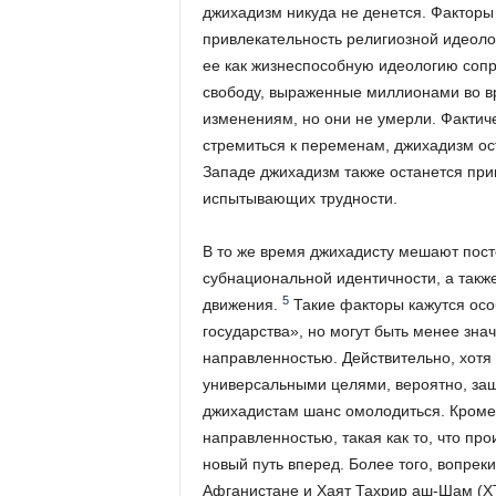
джихадизм никуда не денется. Факторы
привлекательность религиозной идеолог
ее как жизнеспособную идеологию соп
свободу, выраженные миллионами во вр
изменениям, но они не умерли. Фактич
стремиться к переменам, джихадизм ос
Западе джихадизм также останется пр
испытывающих трудности.
В то же время джихадисту мешают пост
субнациональной идентичности, а так
5
движения.
Такие факторы кажутся осо
государства», но могут быть менее зна
направленностью. Действительно, хотя
универсальными целями, вероятно, зашла
джихадистам шанс омолодиться. Кроме 
направленностью, такая как то, что пр
новый путь вперед. Более того, вопрек
Афганистане и Хаят Тахрир аш-Шам (ХТ