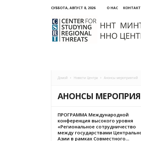
СУББОТА, АВГУСТ 8, 2026
О НАС
КОНТАК
ННО:
Центр
изучения
региональных
угроз
Домой
Новости Центра
Анонсы мероприятий
АНОНСЫ МЕРОПРИ
ПРОГРАММА Международной
конференция высокого уровня
«Региональное сотрудничество
между государствами Центральн
Азии в рамках Совместного...