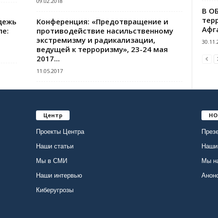
09.02.2018
В О
тер
дежь
Конференция: «Предотвращение и
Афг
пе:
противодействие насильственному
экстремизму и радикализации,
30.11.
ведущей к терроризму», 23-24 мая
2017...
11.05.2017
Центр
НО
Проекты Центра
Презе
Наши статьи
Наши
Мы в СМИ
Мы н
Наши интервью
Анон
Киберугрозы