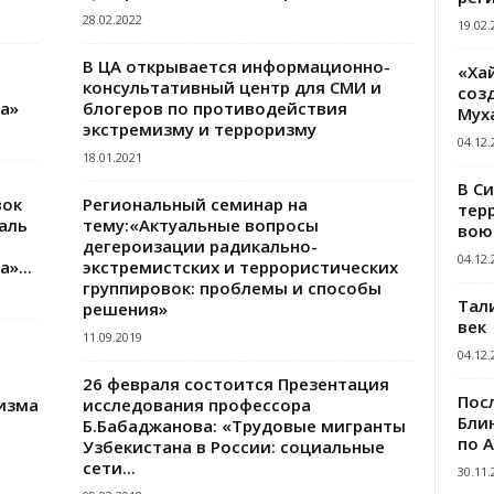
28.02.2022
19.02.
В ЦА открывается информационно-
«Ха
консультативный центр для СМИ и
созд
а»
блогеров по противодействия
Мух
экстремизму и терроризму
04.12.
18.01.2021
В С
вок
Региональный семинар на
тер
аль
тему:«Актуальные вопросы
вою
дегероизации радикально-
04.12.
»...
экстремистских и террористических
группировок: проблемы и способы
Тал
решения»
век
11.09.2019
04.12.
26 февраля состоится Презентация
Пос
изма
исследования профессора
Блин
Б.Бабаджанова: «Трудовые мигранты
по 
Узбекистана в России: социальные
сети...
30.11.