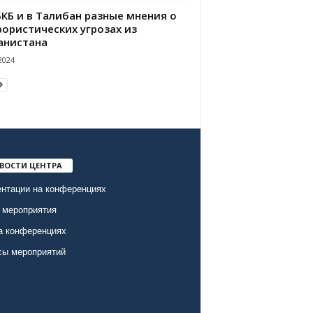
БКБ и в Талибан разные мнения о
рористических угрозах из
анистана
2024
ВОСТИ ЦЕНТРА
нтации на конференциях
 мероприятия
а конференциях
сы мероприятий