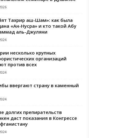
2026
йят Тахрир аш-Шам»: как была
ана «Ан-Нусра» и кто такой Абу
аммад аль-Джуляни
2024
ирии несколько крупных
рористических организаций
ют против всех
2024
ибы ввергают страну в каменный
2024
ле долгих препирательств
кен даст показания в Конгрессе
Афганистану
2024