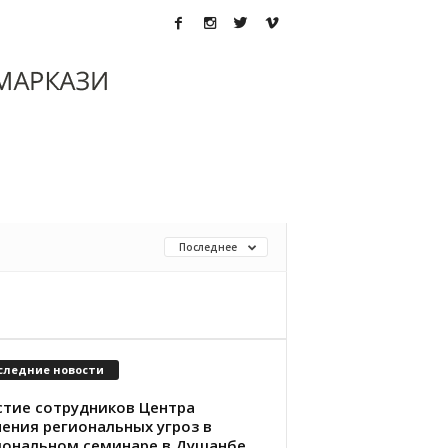
Последнее
следние новости
стие сотрудников Центра
чения региональных угроз в
иональном семинаре в Душанбе