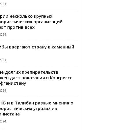
2024
ирии несколько крупных
рористических организаций
ют против всех
2024
ибы ввергают страну в каменный
2024
ле долгих препирательств
кен даст показания в Конгрессе
Афганистану
2024
БКБ и в Талибан разные мнения о
рористических угрозах из
анистана
2024