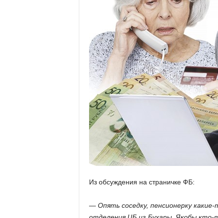
Из обсуждения на страничке ФБ:
— Опять соседку, пенсионерку какие-т
отделения ЦБ из Бухары. Якобы кто-