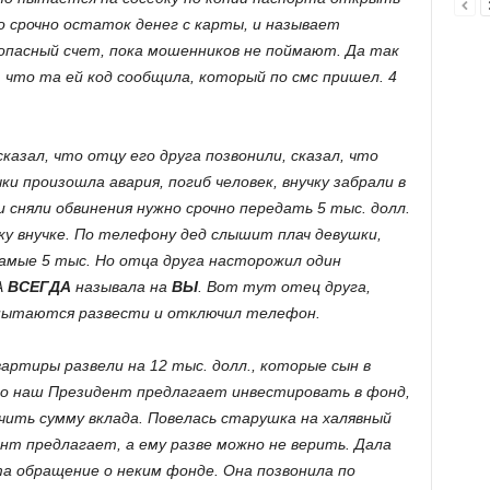
но срочно остаток денег с карты, и называет
зопасный счет, пока мошенников не поймают. Да так
, что та ей код сообщила, который по смс пришел. 4
казал, что отцу его друга позвонили, сказал, что
ки произошла авария, погиб человек, внучку забрали в
сняли обвинения нужно срочно передать 5 тыс. долл.
у внучке. По телефону дед слышит плач девушки,
самые 5 тыс. Но отца друга насторожил один
А
ВСЕГДА
называла на
ВЫ
. Вот тут отец друга,
 пытаются развести и отключил телефон.
артиры развели на 12 тыс. долл., которые сын в
то наш Президент предлагает инвестировать в фонд,
ить сумму вклада. Повелась старушка на халявный
нт предлагает, а ему разве можно не верить. Дала
а обращение о неким фонде. Она позвонила по