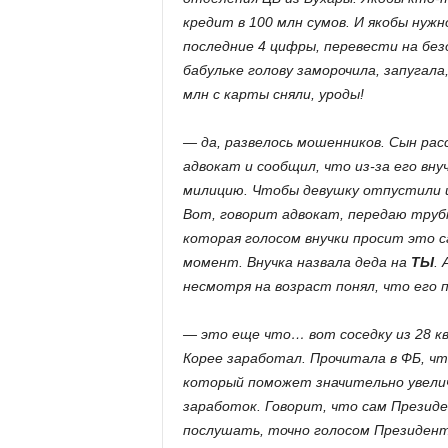
кредит в 100 млн сумов. И якобы нуж
последние 4 цифры, перевести на бе
бабульке голову заморочила, запугала
млн с карты сняли, уроды!
— да, развелось мошенников. Сын расс
адвокат и сообщил, что из-за его внуч
милицию. Чтобы девушку отпустили и 
Вот, говорит адвокат, передаю трубк
которая голосом внучки просит это 
момент. Внучка назвала деда на
ТЫ
. 
несмотря на возраст понял, что его
— это еще что… вот соседку из 28 кв
Корее заработал. Прочитала в ФБ, ч
который поможет значительно увелич
заработок. Говорит, что сам Президе
послушать, точно голосом Президент