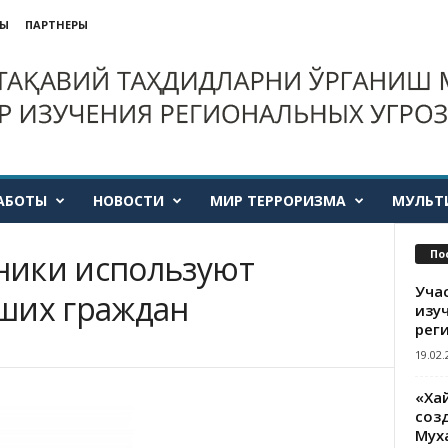
ТЫ
ПАРТНЕРЫ
АБОТЫ
НОВОСТИ
МИР ТЕРРОРИЗМА
МУЛЬТ
По
ники используют
Уча
ших граждан
изу
рег
19.02.
«Ха
созд
Мух