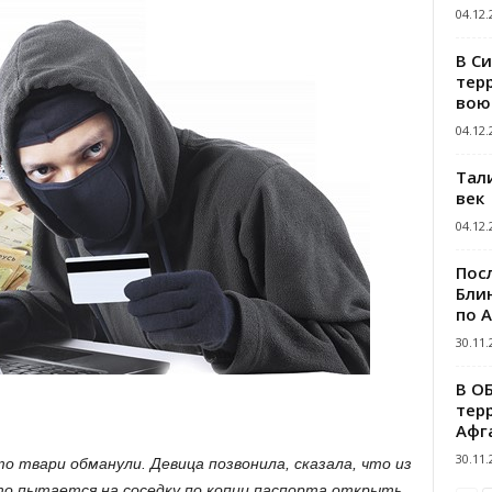
04.12.
В С
тер
вою
04.12.
Тал
век
04.12.
Пос
Блин
по 
30.11.
В О
тер
Афг
30.11.
о твари обманули. Девица позвонила, сказала, что из
то пытается на соседку по копии паспорта открыть