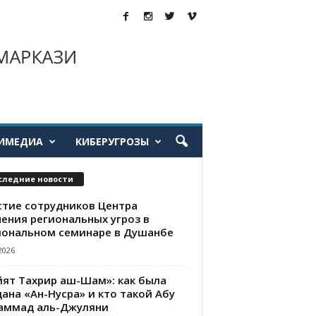
ИМЕДИА
КИБЕРУГРОЗЫ
следние новости
стие сотрудников Центра
чения региональных угроз в
иональном семинаре в Душанбе
2026
йят Тахрир аш-Шам»: как была
ана «Ан-Нусра» и кто такой Абу
аммад аль-Джуляни