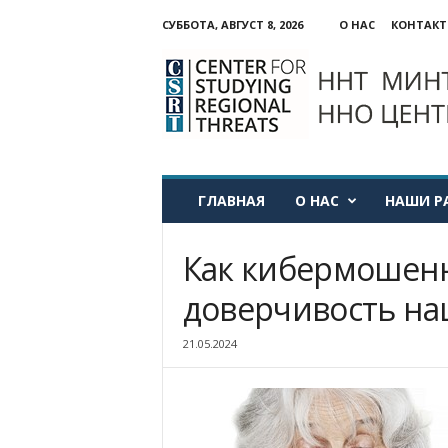
СУББОТА, АВГУСТ 8, 2026
О НАС
КОНТАК
ННО:
Центр
изучения
региональных
угроз
ГЛАВНАЯ
О НАС
НАШИ Р
Как кибермошен
доверчивость на
21.05.2024