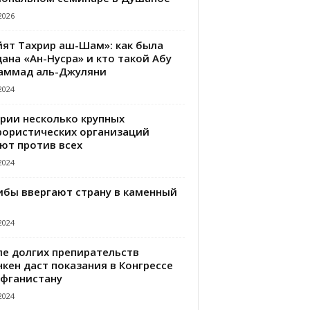
2026
йят Тахрир аш-Шам»: как была
ана «Ан-Нусра» и кто такой Абу
аммад аль-Джуляни
2024
ирии несколько крупных
рористических организаций
ют против всех
2024
ибы ввергают страну в каменный
2024
ле долгих препирательств
кен даст показания в Конгрессе
Афганистану
2024