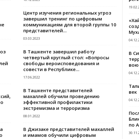
19.02.
Центр изучения региональных угроз
завершил тренинг по цифровым
«Ха
не
коммуникациям для второй группы 10
созд
представителей...
Мух
03.03.2023
04.12.
роз
В Ташкенте завершил работу
В С
четвертый круглый стол: «Вопросы
тер
лей
свободы вероисповедования и
вою
совести в Республике...
04.12.
17.06.2022
Тал
В Ташкенте представителей
век
сий,
махаллей обучили проведению
04.12.
по
эффективной профилактики
экстремизма и терроризма
Пос
08.01.2022
Блин
по 
а
В Джизаке представителей махаллей
30.11.
о
и имамов обучили цифровым