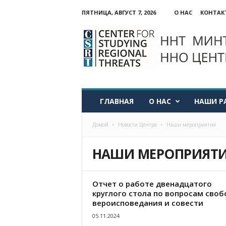
ПЯТНИЦА, АВГУСТ 7, 2026
О НАС
КОНТАК
ННО:
Центр
изучения
региональных
угроз
ГЛАВНАЯ
О НАС
НАШИ Р
Домой
Новости Центра
Наши мероприятия
НАШИ МЕРОПРИЯТ
Отчет о работе двенадцатого
круглого стола по вопросам сво
вероисповедания и совести
05.11.2024