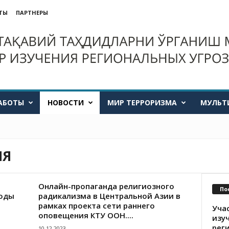
ТЫ
ПАРТНЕРЫ
АБОТЫ
НОВОСТИ
МИР ТЕРРОРИЗМА
МУЛЬТ
ИЯ
Онлайн-пропаганда религиозного
По
боды
радикализма в Центральной Азии в
рамках проекта сети раннего
Уча
оповещения КТУ ООН....
изу
рег
10.12.2023