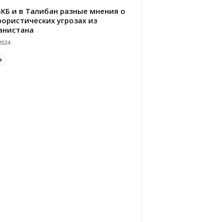
БКБ и в Талибан разные мнения о
рористических угрозах из
анистана
2024