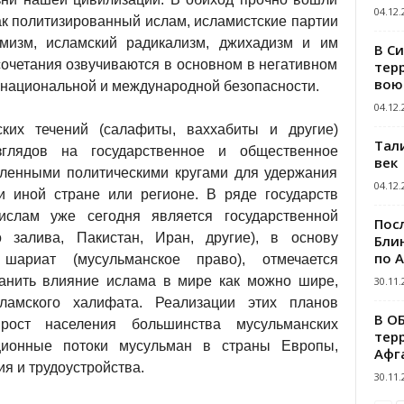
04.12.
ак политизированный ислам, исламистские партии
емизм, исламский радикализм, джихадизм и им
В С
сочетания озвучиваются в основном в негативном
тер
вою
 национальной и международной безопасности.
04.12.
ских течений (салафиты, ваххабиты и другие)
Тал
зглядов на государственное и общественное
век
еленными политическими кругами для удержания
04.12.
и иной стране или регионе. В ряде государств
слам уже сегодня является государственной
Пос
о залива, Пакистан, Иран, другие), в основу
Блин
по 
шариат (мусульманское право), отмечается
ранить влияние ислама в мире как можно шире,
30.11.
ламского халифата. Реализации этих планов
В О
рост населения большинства мусульманских
тер
ационные потоки мусульман в страны Европы,
Афг
я и трудоустройства.
30.11.