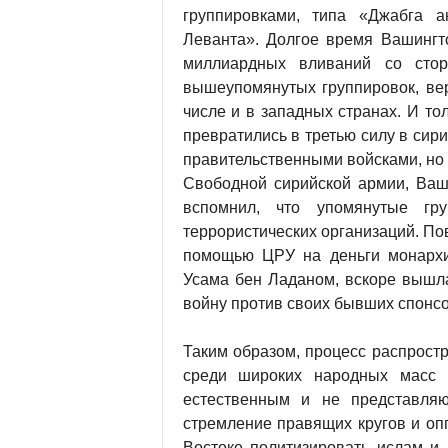
группировками, типа «Джабга а
Леванта». Долгое время Вашингто
миллиардных вливаний со сто
вышеупомянутых группировок, вер
числе и в западных странах. И то
превратились в третью силу в сири
правительственными войсками, но
Свободной сирийской армии, Ваши
вспомнил, что упомянутые гр
террористических организаций. Пов
помощью ЦРУ на деньги монархи
Усама бен Ладаном, вскоре вышла
войну против своих бывших спонсо
Таким образом, процесс распрост
среди широких народных масс 
естественным и не представляю
стремление правящих кругов и оп
Востоке политизировать ислам и 