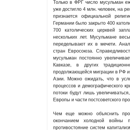
Только в ФРГ число мусульман еж
уже достигло 4 млн. человек, на 
признается официальной религи
Германии было закрыто 400 католи
700 католических церквей зап
нескольких лет. Мусульмане вес
переделывают их в мечети. Анал
стран Евросоюза. Справедливос
мусульман постоянно увеличивае
Кавказе, в других традицион
продолжающейся миграции в РФ ин
Азии. Можно ожидать, что в ус
процессов и демографического кр
потоки будут лишь увеличиваться
Европы и части постсоветского про
Чем еще можно объяснить пр
окончанием холодной войны пр
противостояние систем капитализ