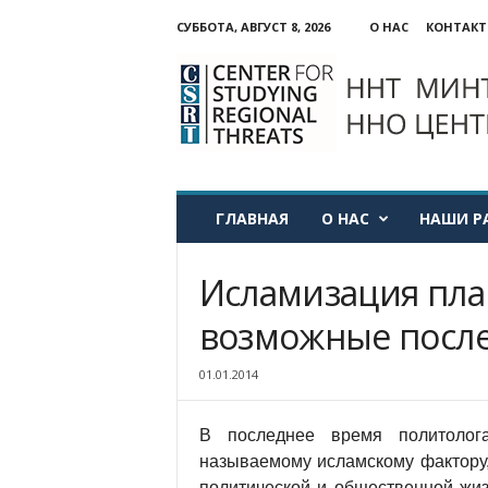
СУББОТА, АВГУСТ 8, 2026
О НАС
КОНТАК
ННО:
Центр
изучения
региональных
угроз
ГЛАВНАЯ
О НАС
НАШИ Р
Исламизация пла
возможные посл
01.01.2014
В последнее время политоло
называемому исламскому фактору,
политической и общественной жи