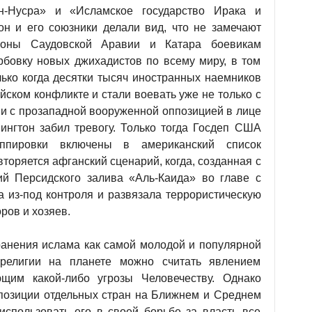
н-Нусра» и «Исламское государство Ирака и
н и его союзники делали вид, что не замечают
роны Саудовской Аравии и Катара боевикам
бовку новых джихадистов по всему миру, в том
лько когда десятки тысяч иностранных наемников
йском конфликте и стали воевать уже не только с
 и с прозападной вооруженной оппозицией в лице
нгтон забил тревогу. Только тогда Госдеп США
уппировки включены в американский список
торяется афганский сценарий, когда, созданная с
й Персидского залива «Аль-Каида» во главе с
 из-под контроля и развязала террористическую
ров и хозяев.
ранения ислама как самой молодой и популярной
религии на планете можно считать явлением
щим какой-либо угрозы Человечеству. Однако
позиции отдельных стран на Ближнем и Среднем
использовать его в своей борьбе за власть все