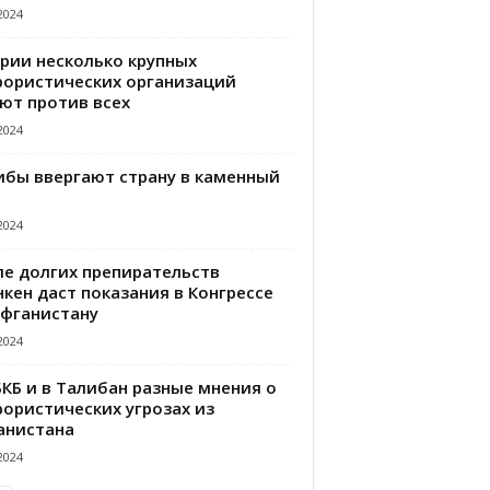
2024
ирии несколько крупных
рористических организаций
ют против всех
2024
ибы ввергают страну в каменный
2024
ле долгих препирательств
кен даст показания в Конгрессе
Афганистану
2024
БКБ и в Талибан разные мнения о
рористических угрозах из
анистана
2024