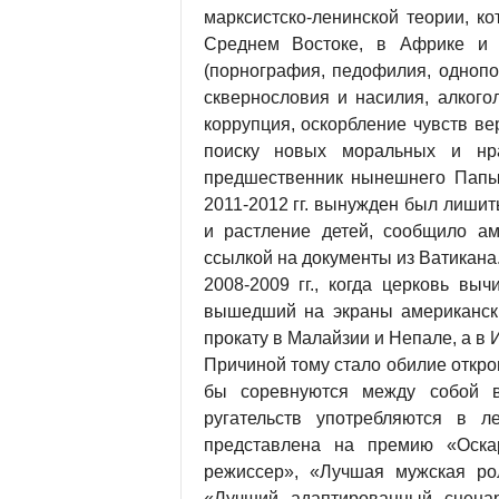
марксистско-ленинской теории, 
Среднем Востоке, в Африке и А
(порнография, педофилия, однопо
сквернословия и насилия, алкого
коррупция, оскорбление чувств ве
поиску новых моральных и нра
предшественник нынешнего Папы
2011-2012 гг. вынужден был лиши
и растление детей, сообщило ам
ссылкой на документы из Ватикана.
2008-2009 гг., когда церковь вы
вышедший на экраны американск
прокату в Малайзии и Непале, а в 
Причиной тому стало обилие откр
бы соревнуются между собой в
ругательств употребляются в л
представлена на премию «Оск
режиссер», «Лучшая мужская ро
«Лучший адаптированный сценар