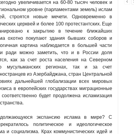
егодно увеличивается на 60-80 тысяч человек и
региональном уровне (парламентами земель) ислам
ей, строятся новые мечети. Одновременно в
ческих церквей и более 100 протестантских. Еще
ланировано к закрытию в течение ближайших
ьма охотно покупают здания бывших соборов и
огичная картина наблюдается в большей части
ти ради можно заметить, что и в России доля
тся, как за счет роста населения на Северном
но мусульманских регионах, так и за счет
остранцев из Азербайджана, стран Центральной
ловиях дальнейшей глобализации всех мировых
изиса в европейских государствах миграционные
, соответственно будет продолжена исламизация
странства.
одолжающуюся экспансию ислама в мире? С
екратилось политическое и идеологическое
ма и социализма. Крах коммунистических идей и