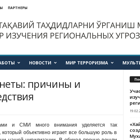
ТЫ
ПАРТНЕРЫ
АБОТЫ
НОВОСТИ
МИР ТЕРРОРИЗМА
МУЛЬТ
По
неты: причины и
Уча
едствия
изу
рег
19.02.
«Ха
гами и СМИ много внимания уделяется так
созд
 который объективно играет все большую роль в
Мух
зни нашей цивилизации. В обиход прочно вошли