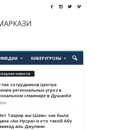
ИМЕДИА
КИБЕРУГРОЗЫ
следние новости
стие сотрудников Центра
чения региональных угроз в
иональном семинаре в Душанбе
2026
йят Тахрир аш-Шам»: как была
ана «Ан-Нусра» и кто такой Абу
аммад аль-Джуляни