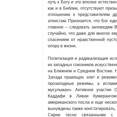
путь к Богу и это вполне естеств
как и в Библии, отсутствуют при
отношению к представителям др
атеистам. Признается, что Бог ед
главное – следовать заповедям 
случайно, что даже для многих е
спасением от нравственной пуст
опору в жизни.
Политизация и радикализация ис
их западных союзников искусствен
на Ближнем и Среднем Востоке. Н
Запада правящих элит и режимо
прозападные режимы, а исламис
мусульман». Активное участи
Каддафи в Ливии бумерангом
американского посла и еще неско
вынуждены также констатировать, 
Сирии тесно связанными с «