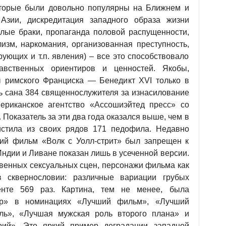
которые были довольно популярны на Ближнем и
зии, дискредитация западного образа жизни
лые браки, пропаганда половой распущенности,
лизм, наркомания, организованная преступность,
рующих и т.п. явления) – все это способствовало
вственных ориентиров и ценностей. Якобы,
 римского Франциска — Бенедикт XVI только в
ть сана 384 священнослужителя за изнасилование
ериканское агентство «Ассошиэйтед пресс» со
 Показатель за эти два года оказался выше, чем в
чистила из своих рядов 171 педофила. Недавно
ий фильм «Волк с Уолл-стрит» был запрещен к
Индии и Ливане показан лишь в усеченной версии.
овенных сексуальных сцен, персонажи фильма как
 сквернословии: различные вариации грубых
енте 569 раз. Картина, тем не менее, была
ар» в номинациях «Лучший фильм», «Лучший
ль», «Лучшая мужская роль второго плана» и
ий». Это яркий пример деградации западной