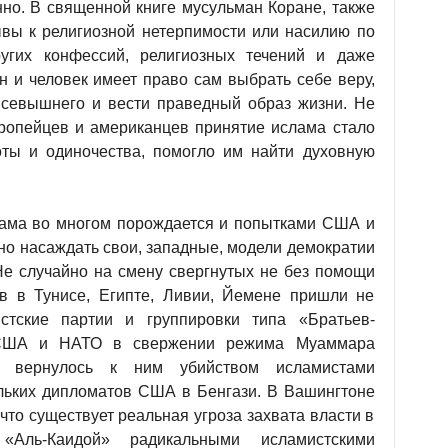
енно. В священной книге мусульман Коране, также
зывы к религиозной нетерпимости или насилию по
угих конфессий, религиозных течений и даже
ин и человек имеет право сам выбрать себе веру,
Всевышнего и вести праведный образ жизни. Не
вропейцев и американцев принятие ислама стало
оты и одиночества, помогло им найти духовную
лама во многом порождается и попытками США и
но насаждать свои, западные, модели демократии
е случайно на смену свергнутых не без помощи
в в Тунисе, Египте, Ливии, Йемене пришли не
тские партии и группировки типа «Братьев-
е США и НАТО в свержении режима Муаммара
 вернулось к ним убийством исламистами
льких дипломатов США в Бенгази. В Вашингтоне
что существует реальная угроза захвата власти в
Аль-Каидой» радикальными исламистскими