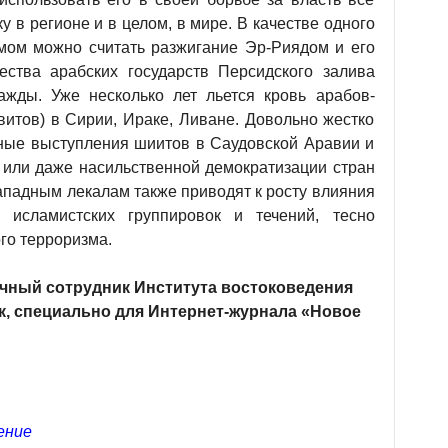
 в регионе и в целом, в мире. В качестве одного
мом можно считать разжигание Эр-Риядом и его
ества арабских государств Персидского залива
ажды. Уже несколько лет льется кровь арабов-
витов) в Сирии, Ираке, Ливане. Довольно жестко
ные выступления шиитов в Саудовской Аравии и
 или даже насильственной демократизации стран
ападным лекалам также приводят к росту влияния
исламистских группировок и течений, тесно
го терроризма.
чный сотрудник Института востоковедения
к, специально для Интернет-журнала «Новое
ение