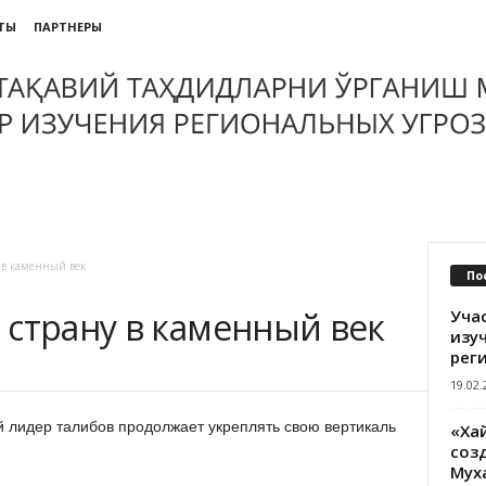
ТЫ
ПАРТНЕРЫ
 в каменный век
По
 страну в каменный век
Уча
изу
рег
19.02.
 лидер талибов продолжает укреплять свою вертикаль
«Ха
созд
Мух