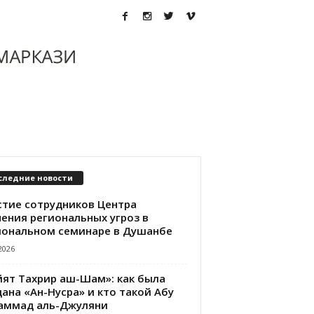
следние новости
стие сотрудников Центра
чения региональных угроз в
иональном семинаре в Душанбе
2026
йят Тахрир аш-Шам»: как была
ана «Ан-Нусра» и кто такой Абу
аммад аль-Джуляни