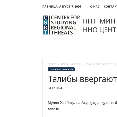
ПЯТНИЦА, АВГУСТ 7, 2026
О НАС
КОНТАК
ННО:
Центр
изучения
региональных
угроз
Домой
Лента новостей
Талибы ввергают страну
ЛЕНТА НОВОСТЕЙ
Талибы ввергают
04.12.2024
Мулла Хайбатулла Ахундзада, духовный
власти.