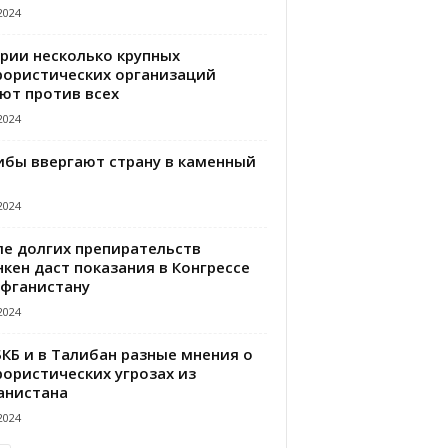
2024
ирии несколько крупных
рористических организаций
ют против всех
2024
ибы ввергают страну в каменный
2024
ле долгих препирательств
кен даст показания в Конгрессе
Афганистану
2024
БКБ и в Талибан разные мнения о
рористических угрозах из
анистана
2024