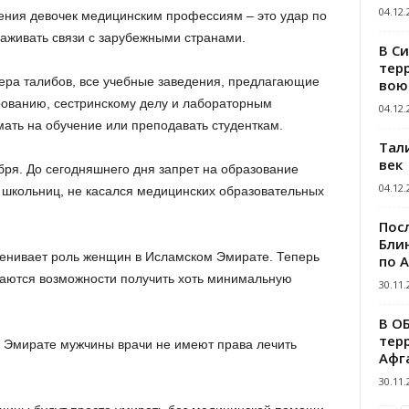
04.12.
ения девочек медицинским профессиям – это удар по
живать связи с зарубежными странами.
В С
тер
ера талибов, все учебные заведения, предлагающие
вою
рованию, сестринскому делу и лабораторным
04.12.
мать на обучение или преподавать студенткам.
Тал
век
бря. До сегодняшнего дня запрет на образование
04.12.
я школьниц, не касался медицинских образовательных
Пос
Блин
енивает роль женщин в Исламском Эмирате. Теперь
по 
шаются возможности получить хоть минимальную
30.11.
В О
тер
 Эмирате мужчины врачи не имеют права лечить
Афг
30.11.