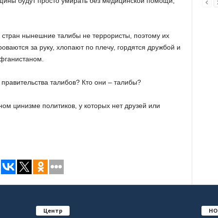
нщины будут просто умирать без медицинской помощи,
 стран нынешние талибы не террористы, поэтому их
роваются за руку, хлопают по плечу, гордятся дружбой и
Афганистаном.
 правительства талибов? Кто они – талибы?
ом цинизме политиков, у которых нет друзей или
Центр
НО