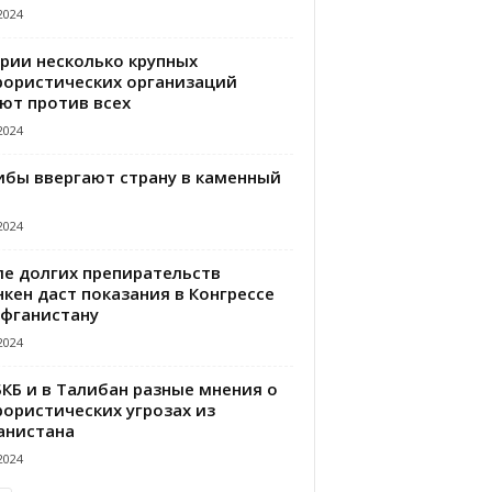
2024
ирии несколько крупных
рористических организаций
ют против всех
2024
ибы ввергают страну в каменный
2024
ле долгих препирательств
кен даст показания в Конгрессе
Афганистану
2024
БКБ и в Талибан разные мнения о
рористических угрозах из
анистана
2024