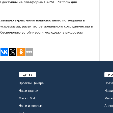
т доступны на платформе
CAPVE Platform
для
ствовало укреплению национального потенциала в
кстремизма, развитию регионального сотрудничества и
обеспечению устойчивости молодежи в цифровом
Центр
НО
Проекты Центра
Презе
Наши статьи
Наши
Мы в СМИ
Мы н
Наши интервью
Анон