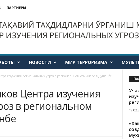
Ы
ПАРТНЕРЫ
АБОТЫ
НОВОСТИ
МИР ТЕРРОРИЗМА
МУЛЬТ
нтра изучения региональных угроз в региональном семинаре в Душанбе
По
иков Центра изучения
Уча
изу
рег
роз в региональном
19.02.
нбе
«Ха
созд
Мух