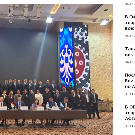
04.12.
В С
тер
вою
04.12.
Тал
век
04.12.
Пос
Блин
по 
30.11.
В О
тер
Афг
30.11.