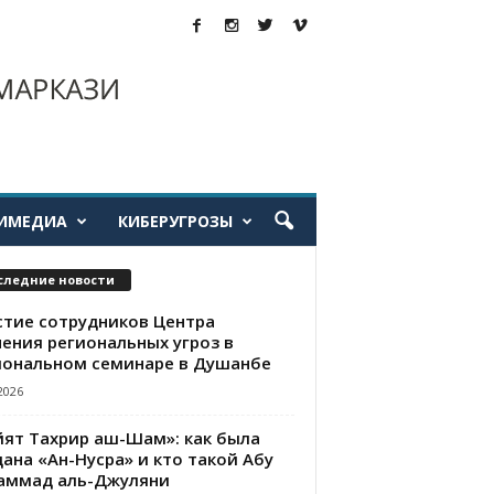
ИМЕДИА
КИБЕРУГРОЗЫ
следние новости
стие сотрудников Центра
чения региональных угроз в
иональном семинаре в Душанбе
2026
йят Тахрир аш-Шам»: как была
ана «Ан-Нусра» и кто такой Абу
аммад аль-Джуляни