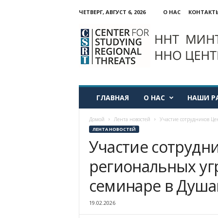
ЧЕТВЕРГ, АВГУСТ 6, 2026
О НАС
КОНТАКТ
ННО:
Центр
изучения
региональных
угроз
ГЛАВНАЯ
О НАС
НАШИ Р
Домой
Лента новостей
Участие сотрудников Це
ЛЕНТА НОВОСТЕЙ
Участие сотрудн
региональных уг
семинаре в Душа
19.02.2026