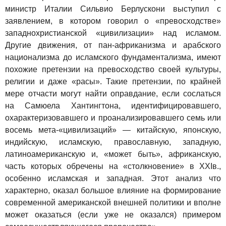
министр Италии Сильвио Берлускони выступил с
заявлением, в котором говорил о «превосходстве»
западнохристианской «цивилизации» над исламом.
Другие движения, от пан-африканизма и арабского
национализма до исламского фундаментализма, имеют
похожие претензии на превосходство своей культуры,
религии и даже «расы». Такие претензии, по крайней
мере отчасти могут найти оправдание, если сослаться
на Самюела Хантингтона, идентифицировавшего,
охарактеризовавшего и проанализировавшего семь или
восемь мета-«цивилизаций» — китайскую, японскую,
индийскую, исламскую, православную, западную,
латиноамериканскую и, «может быть», африканскую,
часть которых обречены на «столкновение» в XXIв.,
особенно исламская и западная. Этот анализ что
характерно, оказал большое влияние на формирование
современной американской внешней политики и вполне
может оказаться (если уже не оказался) примером