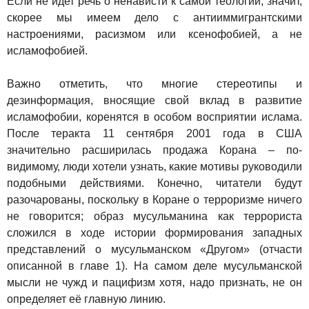
Если не идет речь о ненависти к самой теологии, значит,
скорее мы имеем дело с антииммигрантскими
настроениями, расизмом или ксенофобией, а не
исламофобией.
Важно отметить, что многие стереотипы и
дезинформация, вносящие свой вклад в развитие
исламофобии, коренятся в особом восприятии ислама.
После теракта 11 сентября 2001 года в США
значительно расширилась продажа Корана – по-
видимому, люди хотели узнать, какие мотивы руководили
подобными действиями. Конечно, читатели будут
разочарованы, поскольку в Коране о терроризме ничего
не говорится; образ мусульманина как террориста
сложился в ходе истории формирования западных
представлений о мусульманском «Другом» (отчасти
описанной в главе 1). На самом деле мусульманской
мысли не чужд и пацифизм хотя, надо признать, не он
определяет её главную линию.