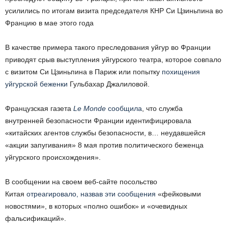
усилились по итогам визита председателя КНР Си Цзиньпина во
Францию ​​в мае этого года
В качестве примера такого преследования уйгур во Франции
приводят срыв выступления уйгурского театра, которое совпало
с визитом Си Цзиньпина в Париж или попытку
похищения
уйгурской беженки
Гульбахар Джалиловой.
Французская газета
Le Monde
сообщила
, что служба
внутренней безопасности Франции идентифицировала
«китайских агентов службы безопасности, в… неудавшейся
«акции запугивания» 8 мая против политического беженца
уйгурского происхождения».
В сообщении на своем веб-сайте посольство
Китая
отреагировало, назвав эти сообщения
«фейковыми
новостями», в которых «полно ошибок» и «очевидных
фальсификаций».