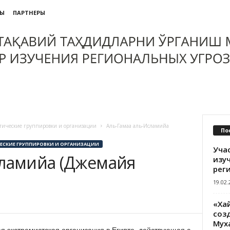
ТЫ
ПАРТНЕРЫ
тические группировки и организации
Аль-Гамаа аль-Исламийа
По
ЕСКИЕ ГРУППИРОВКИ И ОРГАНИЗАЦИИ
Уча
сламийа (Джемайя
изу
рег
19.02.
«Ха
созд
Мух