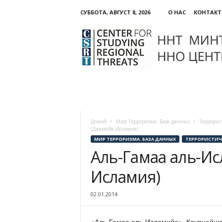
СУББОТА, АВГУСТ 8, 2026
О НАС
КОНТАК
ННО:
Центр
изучения
региональных
угроз
Домой
Мир Терроризма. База данных
Террорис
(Джемайя Исламия)
МИР ТЕРРОРИЗМА. БАЗА ДАННЫХ
ТЕРРОРИСТИЧ
Аль-Гамаа аль-И
Исламия)
02.01.2014