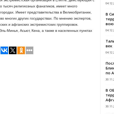
 экстремистская организация в Египте, действующая с
04.12.
ко тысяч религиозных фанатиков, имеет много
 городах. Имеет представительства в Великобритании,
В С
тер
 во многих других государствах. По мнению экспертов,
вою
ских и афганских экстремистских группировок.
04.12.
ль-Минья, Асьют, Кена, а также в населенных пунктах
Тал
век
04.12.
Пос
Блин
по 
30.11.
В О
тер
Афг
30.11.