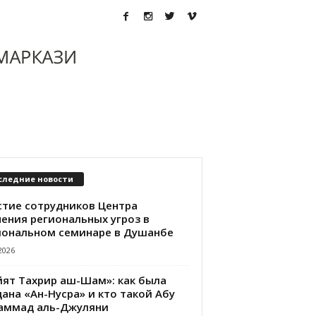
следние новости
стие сотрудников Центра
чения региональных угроз в
иональном семинаре в Душанбе
2026
йят Тахрир аш-Шам»: как была
ана «Ан-Нусра» и кто такой Абу
аммад аль-Джуляни