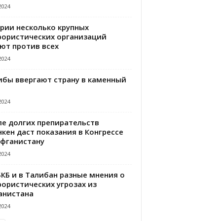
2024
ирии несколько крупных
рористических организаций
ют против всех
2024
ибы ввергают страну в каменный
2024
ле долгих препирательств
кен даст показания в Конгрессе
Афганистану
2024
БКБ и в Талибан разные мнения о
рористических угрозах из
анистана
2024