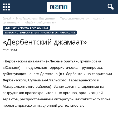
Домой
Мир Терроризма. База данных
Террористические группировки и
организации
«Дербентский джамаат»
МИР ТЕРРОРИЗМА. БАЗА ДАННЫХ
ТЕРРОРИСТИЧЕСКИЕ ГРУППИРОВКИ И ОРГАНИЗАЦИИ
«Дербентский джамаат»
02.01.2014
«Дербентский джамаат» («Лесные братья», группировка
«Южная») — подпольная террористическая группировка,
действующая на юге Дагестана (в г. Дербенте и на территории
Дербентского, Сулейман-Стальского, Табасаранского и
Магарамкентского районов). Занимается нападениями на
сотрудников правоохранительных органов, организацией
терактов, распространением литературы ваххабитского толка,
пропагандистско-агитационной деятельностью.