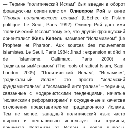
— Термин “политический Ислам” был введен в оборот
французским ориенталистом
Оливером Рой
в книге
“Провал политического ислама
” (L’Echec de l’Islam
politique. Le Seuil, Paris 1992). Оливер Рой дает имя
“политический Ислам” тому же, что другой французский
ориенталист
Жиль Кепель
называет “Исламизмом” (Le
Prophete et Pharaon.
Aux sources des mouvements
islamistes, Le Seuil, Paris 1984; Jihad : expansion et d
й
clin
de l’islamisme, Gallimard, Paris 2000)
и
“
радикальным
Исламом
” (The roots of radical Islam, Saqi,
London 2005).
“Политический Ислам”, “Исламизм”,
“радикальный Ислам” это просто “исламский
фундаментализм” и “исламский интегрализм” – термины,
связанные с модернистскими тенденциями, начатые
“исламскими реформаторами” и осужденные в качетсве
отклонения представителями традиционного Ислама.
Тем не менее, западный политический язык часто
широко и неправильно использует эти термины,
принимая Исламизм за Ислам и делая выводы,