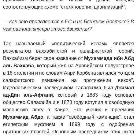
соответствующие схеме “столкновения цивилизаций”.
— Как это проявляется в ЕС и на Ближнем Востоке? В
чем разница внутри этого движения?
Так называемый «политический ислам» является
результатом ваххабитской и салафистской теорий.
Ваххабизм берет свое название от
Мухаммада ибн Абд
аль-Ваххаба
, который жил на Аравийском полуострове
в 18 столетии и по словам Анри Корбена являлся «отцом
салафитского движения на протяжении веков”.
Идеологическим наследником салафизма был
Джамал
ад-Дин аль-Афгани
, который в 1883 году основал
общество Салафийя и в 1878 году вступил в свободную
масонскую ложу в Каире. Его ученик и преемник
Мухаммад Абдо
, а также “свободный каменщик”, стал
египетским муфтием в 1899 году с одобрения
британских властей. Основным наследником этих школ