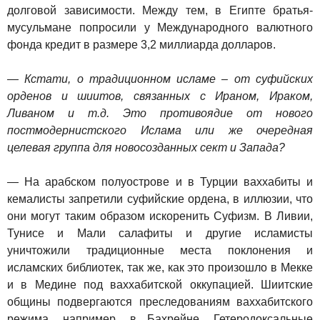
долговой зависимости. Между тем, в Египте братья-
мусульмане попросили у Международного валютного
фонда кредит в размере 3,2 миллиарда долларов.
— Кстати, о традиционном исламе – от суфийских
орденов и шиитов, связанных с Ираном, Ираком,
Ливаном и т.д. Это противоядие от нового
постмодернистского Ислама или же очередная
целевая группа для новосозданных сект и Запада?
— На арабском полуострове и в Турции ваххабиты и
кемалисты запретили суфийские ордена, в иллюзии, что
они могут таким образом искоренить Суфизм. В Ливии,
Тунисе и Мали салафиты и другие исламисты
уничтожили традиционные места поклонения и
исламских библиотек, так же, как это произошло в Мекке
и в Медине под ваххабитской оккупацией. Шиитские
общины подвергаются преследованиям ваххабитского
режима, например, в Бахрейне. Гетеродоксальные