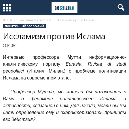
Домой
Понятийный глоссарий
Иcсламизм против Ислама
ПОНЯТИЙНЫЙ ГЛОССАРИЙ
Иcсламизм против Ислама
02.01.2014
Интервью профессора
Мутти
информационно-
аналитическому порталу
Eurasia. Rivista di studi
geopolitici
(Италия, Милан.) о проблеме политизации
Ислама на современном этапе.
— Профессор Мутти, мы хотели бы поговорить с
Вами о феномене политического Ислама и
активности, связанной с ним. Для начала, могли бы Вы
дать определение ему и охарактеризовать принципы
его действия?