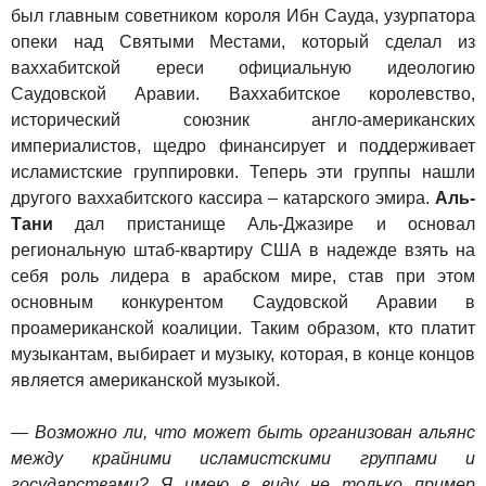
был главным советником короля Ибн Сауда, узурпатора
опеки над Святыми Местами, который сделал из
ваххабитской ереси официальную идеологию
Саудовской Аравии. Ваххабитское королевство,
исторический союзник англо-американских
империалистов, щедро финансирует и поддерживает
исламистские группировки. Теперь эти группы нашли
другого ваххабитского кассира – катарского эмира.
Аль-
Тани
дал пристанище Аль-Джазире и основал
региональную штаб-квартиру США в надежде взять на
себя роль лидера в арабском мире, став при этом
основным конкурентом Саудовской Аравии в
проамериканской коалиции. Таким образом, кто платит
музыкантам, выбирает и музыку, которая, в конце концов
является американской музыкой.
— Возможно ли, что может быть организован альянс
между крайними исламистскими группами и
государствами? Я имею в виду не только пример