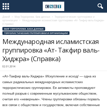
Домой
Мир Терроризма. База данных
Террористические группировки и
организации
Международная исламистская группировка «Ат- Такфир валь-Хиджра»
(Справка)
МИР ТЕРРОРИЗМА. БАЗА ДАННЫХ
ТЕРРОРИСТИЧЕСКИЕ ГРУППИРОВКИ И ОРГАНИЗАЦИИ
Международная исламистская
группировка «Ат- Такфир валь-
Хиджра» (Справка)
02.01.2014
«Ат-Такфир валь-Хиджра» /Искупление и исход/ — одна из
самых радикальных международных исламистских
террористических группировок. Ее активисты проповедуют
полный разрыв с современным мусульманским обществом,
считая его «неверным». Члены группировки обязаны порвать
все связи с обществом и государством, включая собственные