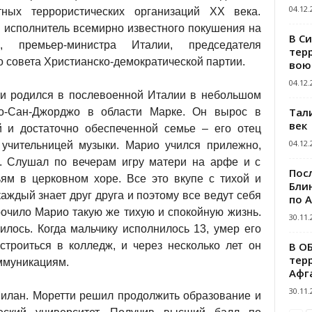
04.12.
тных террористических организаций XX века.
 исполнитель всемирно известного покушения на
В С
 премьер-министра Италии, председателя
тер
 совета Христианско-демократической партии.
вою
04.12.
и родился в послевоенной Италии в небольшом
Тал
то-Сан-Джорджо в области Марке. Он вырос в
век
й и достаточно обеспеченной семье – его отец
04.12.
 учительницей музыки. Марио учился прилежно,
и. Слушал по вечерам игру матери на арфе и с
Пос
ям в церковном хоре. Все это вкупе с тихой и
Блин
аждый знает друг друга и поэтому все ведут себя
по 
рочило Марио такую же тихую и спокойную жизнь.
30.11.
илось. Когда мальчику исполнилось 13, умер его
В О
троиться в колледж, и через несколько лет он
тер
ммуникациям.
Афг
30.11.
илан. Моретти решил продолжить образование и