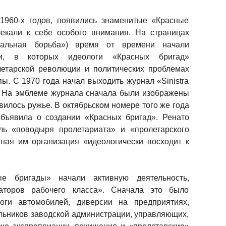
1960-х годов, появились знаменитые «Красные
екали к себе особого внимания. На страницах
циальная борьба») время от времени начали
ьи, в которых идеологи «Красных бригад»
етарской революции и политических проблемах
ы. С 1970 года начал выходить журнал «Sinistra
»). На эмблеме журнала сначала были изображены
авилось ружье. В октябрьском номере того же года
о объявила о создании «Красных бригад». Ренато
ль «поводыря пролетариата» и «пролетарского
нная им организация «идеологически восходит к
 бригады» начали активную деятельность,
аторов рабочего класса». Сначала это было
жоги автомобилей, диверсии на предприятиях,
льников заводской администрации, управляющих,