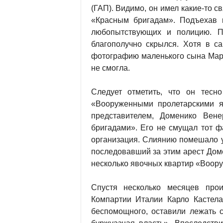
(ГАП). Видимо, он имел какие-то с
«Красным бригадам». Подъехав 
любопытствующих и полицию. По
благополучно скрылся. Хотя в с
фотографию маленького сына Мари
не смогла.
Следует отметить, что он тесн
«Вооруженными пролетарскими я
представителем, Доменико Вен
бригадами». Его не смущал тот ф
организация. Слиянию помешало 
последовавший за этим арест Доме
несколько явочных квартир «Воору
Спустя несколько месяцев пр
Компартии Италии Карло Кастела
беспомощного, оставили лежать с