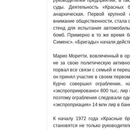
руководителей предприятий, а та
суды. Деятельность «Красных б
анархическая. Первой крупной 
внимание общественности, стала 
стенд для испытания автомобил
бомб. Примерно в то же время 
Сименс». «Бригады» начали дейст
Марио Моретти, вовлеченный в ор
не за свою политическую активно
порвал все связи с семьей и пере
он принял участие в своем первом
Курчо совершил ограбление, н
«экспроприировано» 800 тыс. лир 
поэтому ограбления следовали одн
«экспроприация» 14 млн лир в ба
К началу 1972 года «Красные бр
становятся не только руководите