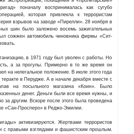
кже экспроприации, похищения и «пролетарские»
ригад» поначалу воспринималась как сугубо
операцией, которая привлекла к террористам
серия взрывов на заводе «Пирелли». 28 ноября в
ьных шин было заложено восемь зажигательных
был сожжен автомобиль чиновника фирмы «Сит-
вовать.
ганизацию, в 1971 году был уволен с работы. Но
сть, а за прогулы. Примерно в то же время он
шел на нелегальное положение. В июле этого года
 теракте в Перудже. А в начале декабря вместе с
апав на посыльного магазина «Коин». Было
казенных денег. Деньги были все время нужны, и
о за другим. Вскоре после этого была проведена
нке «Сан-Просперо» в Реджо-Эмилии.
игады» активизируются. Жертвами террористов
ли с правыми взглядами и фашистским прошлым.