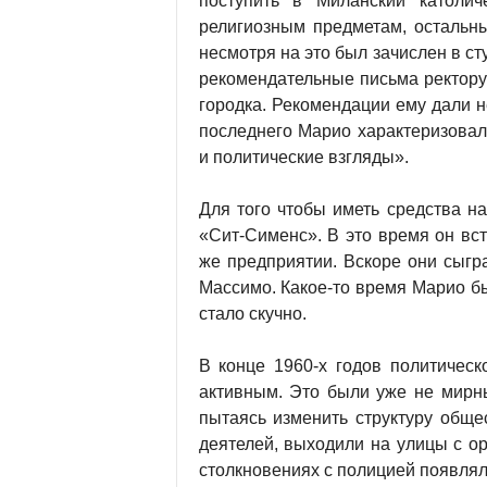
поступить в Миланский католич
религиозным предметам, остальн
несмотря на это был зачислен в с
рекомендательные письма ректору
городка. Рекомендации ему дали н
последнего Марио характеризова
и политические взгляды».
Для того чтобы иметь средства н
«Сит-Сименс». В это время он вс
же предприятии. Вскоре они сыгра
Массимо. Какое-то время Марио бы
стало скучно.
В конце 1960-х годов политичес
активным. Это были уже не мирны
пытаясь изменить структуру обще
деятелей, выходили на улицы с о
столкновениях с полицией появлял