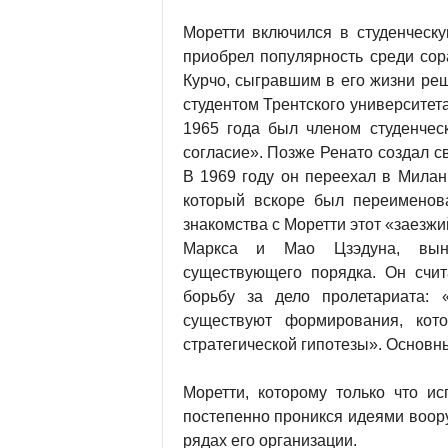
Моретти включился в студенческу
приобрел популярность среди сор
Курчо, сыгравшим в его жизни ре
студентом Трентского университет
1965 года был членом студенческ
согласие». Позже Ренато создал 
В 1969 году он переехал в Милан
который вскоре был переименов
знакомства с Моретти этот «заезж
Маркса и Мао Цзэдуна, вына
существующего порядка. Он счит
борьбу за дело пролетариата: 
существуют формирования, кот
стратегической гипотезы». Основн
Моретти, которому только что и
постепенно проникся идеями воор
рядах его организации.