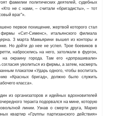
тоят фамилии политических деятелей, судебных
 «Кто не с нами, – считали «бригадисты», – тот
совый враг”».
ршено первое похищение, жертвой которого стал
 фирмы «Сит-Сименс», итальянского филиала
церна. 3 марта Маккьярини вышел из конторы и
нке. Но дойти до нее не успел. Трое боевиков в
етти, набросились на него, затолкали в фургон,
 на окраину города. Там его «допрашивали»
 согласия уволиться из фирмы, а затем, насмерть
занным плакатом «Ударь одного, чтобы воспитать
нию «Красных бригад», должно было служить
абочего класса».
дин из организаторов и идейных вдохновителей
 очередного теракта подорвался на мине, которую
овольтной линии. Узнав о смерти друга, Марио
чных квартир «Группы партизанского действия»