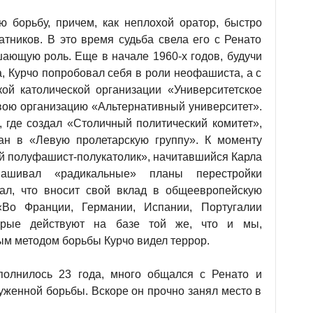
ю борьбу, причем, как неплохой оратор, быстро
атников. В это время судьба свела его с Ренато
шающую роль. Еще в начале 1960-х годов, будучи
а, Курчо попробовал себя в роли неофашиста, а с
ой католической организации «Университетское
свою организацию «Альтернативный университет».
, где создал «Столичный политический комитет»,
ан в «Левую пролетарскую группу». К моменту
ий полуфашист-полукатолик», начитавшийся Карла
шивал «радикальные» планы перестройки
ал, что вносит свой вклад в общеевропейскую
«Во Франции, Германии, Испании, Португалии
орые действуют на базе той же, что и мы,
ым методом борьбы Курчо видел террор.
сполнилось 23 года, много общался с Ренато и
уженной борьбы. Вскоре он прочно занял место в