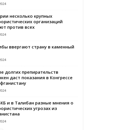
2024
ирии несколько крупных
рористических организаций
ют против всех
2024
ибы ввергают страну в каменный
2024
ле долгих препирательств
кен даст показания в Конгрессе
Афганистану
2024
БКБ и в Талибан разные мнения о
рористических угрозах из
анистана
2024