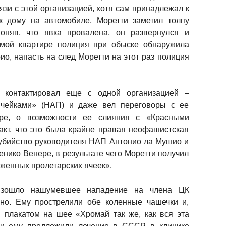
вязи с этой организацией, хотя сам принадлежал к
к дому на автомобиле, Моретти заметил толпу
няв, что явка провалена, он развернулся и
амой квартире полиция при обыске обнаружила
о, напасть на след Моретти на этот раз полиция
о контактировал еще с одной организацией –
чейками» (НАП) и даже вел переговоры с ее
ере, о возможности ее слияния с «Красными
акт, что это была крайне правая неофашистская
убийство руководителя НАП Антонио ла Мушио и
нико Венере, в результате чего Моретти получил
женных пролетарских ячеек».
оизошло нашумевшее нападение на члена ЦК
но. Ему прострелили обе коленные чашечки и,
 плакатом на шее «Хромай так же, как вся эта