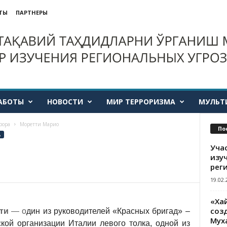
ТЫ
ПАРТНЕРЫ
АБОТЫ
НОВОСТИ
МИР ТЕРРОРИЗМА
МУЛЬТ
рора
Моретти Марио
По
А
Уча
изу
рег
19.02.
«Ха
созд
ти
— о
дин из руководителей «Красных бригад» –
Мух
кой организации Италии левого толка, одной из