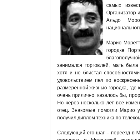
самых извес
Организатор и
Альдо Моро,
национального
Марио Моретт
городке Пор
благополучно
занимался торговлей, мать была
хотя и не блистал способностям
удовольствием пел по воскресень
размеренной жизнью городка, где к
очень прилично, казалось бы, про
Но через несколько лет все измен
отец. Знакомые помогли Марио ус
получил диплом техника по телеко
Следующий его шаг – переезд в М