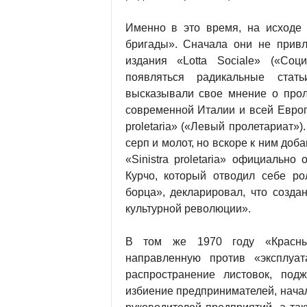
Именно в это время, на исходе 
бригады». Сначала они не привл
издания «Lotta Sociale» («Со
появляться радикальные стат
высказывали свое мнение о прол
современной Италии и всей Европ
proletaria» («Левый пролетариат
серп и молот, но вскоре к ним доб
«Sinistra proletaria» официальн
Курчо, который отводил себе ро
борца», декларировал, что созда
культурной революции».
В том же 1970 году «Красные
направленную против «эксплуат
распространение листовок, под
избиение предпринимателей, нача