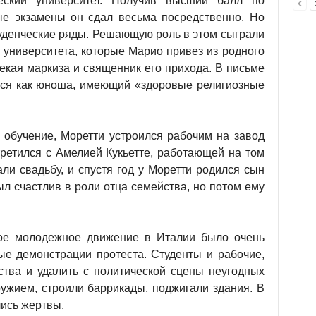
еский университет. Получив высший балл по
ые экзамены он сдал весьма посредственно. Но
туденческие ряды. Решающую роль в этом сыграли
 университета, которые Марио привез из родного
екая маркиза и священник его прихода. В письме
лся как юноша, имеющий «здоровые религиозные
а обучение, Моретти устроился рабочим на завод
третился с Амелией Кукьетте, работающей на том
ли свадьбу, и спустя год у Моретти родился сын
л счастлив в роли отца семейства, но потом ему
кое молодежное движение в Италии было очень
е демонстрации протеста. Студенты и рабочие,
ства и удалить с политической сцены неугодных
ружием, строили баррикады, поджигали здания. В
ись жертвы.