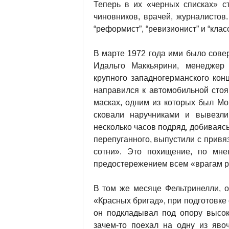
Теперь в их «черных списках» с
чиновников, врачей, журналистов.
“реформист”, “ревизионист” и “клас
В марте 1972 года ими было сове
Идальго Маккьярини, менеджер
крупного западногерманского кон
направился к автомобильной стоя
масках, одним из которых был Мор
сковали наручниками и вывезли
несколько часов подряд, добиваясь
перепуганного, выпустили с привя
сотни». Это похищение, по мне
предостережением всем «врагам р
В том же месяце Фельтринелли, о
«Красных бригад», при подготовке
он подкладывал под опору высок
зачем-то поехал на одну из яво