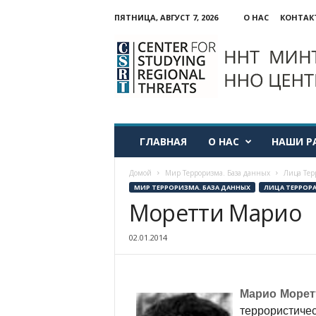
ПЯТНИЦА, АВГУСТ 7, 2026
О НАС
КОНТАК
ННО:
Центр
изучения
региональных
угроз
ГЛАВНАЯ
О НАС
НАШИ Р
Домой
Мир Терроризма. База данных
Лица Тер
МИР ТЕРРОРИЗМА. БАЗА ДАННЫХ
ЛИЦА ТЕРРОР
Моретти Марио
02.01.2014
Марио Морет
террористичес