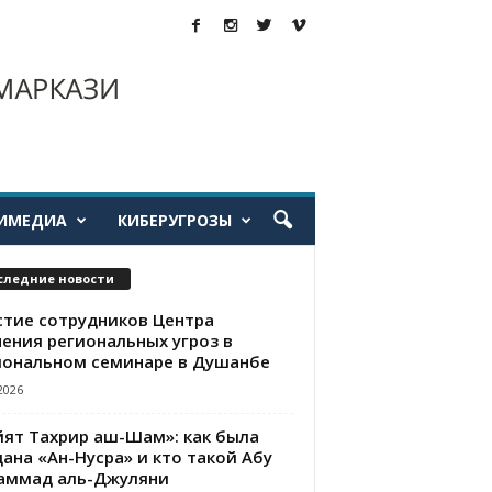
ИМЕДИА
КИБЕРУГРОЗЫ
следние новости
стие сотрудников Центра
чения региональных угроз в
иональном семинаре в Душанбе
2026
йят Тахрир аш-Шам»: как была
ана «Ан-Нусра» и кто такой Абу
аммад аль-Джуляни