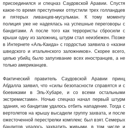
присоединился и спецназ Саудовской Аравии. Спустя
какое-то время преступники отпустили трех голландцев
и пятерых ливанцев-мусульман. К тому моменту
полиция уже не надеялась на успешные переговоры с
бандитами. А после того как террористы сбросили с
крыши одну из заложниц, штурм стал неизбежен. Позже
в Интернете «Аль-Каида» с гордостью заявила о «казни
шведского и итальянского заложников». Скорее всего,
целью убийц было запугивание всех иностранцев, а не
только американцев.
Фактический правитель Саудовской Аравии принц
Абдалла заявил, что «силы безопасности справятся и с
боевиками в Эль-Хубаре, и со всеми остальными
экстремистами». Ночью спецназ начал первый штурм
здания, но бандитам удалось отбить нападение. Тогда с
вертолетов на крышу высадили группу захвата, и после
ожесточенной перестрелки комплекс был взят. Семерых
бандитов удалось захватить живыми, в том числе и