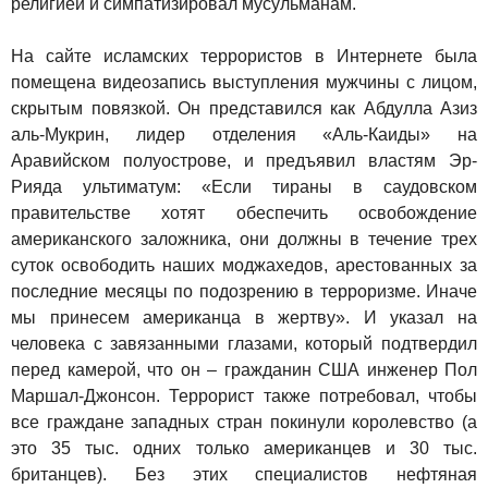
религией и симпатизировал мусульманам.
На сайте исламских террористов в Интернете была
помещена видеозапись выступления мужчины с лицом,
скрытым повязкой. Он представился как Абдулла Азиз
аль-Мукрин, лидер отделения «Аль-Каиды» на
Аравийском полуострове, и предъявил властям Эр-
Рияда ультиматум: «Если тираны в саудовском
правительстве хотят обеспечить освобождение
американского заложника, они должны в течение трех
суток освободить наших моджахедов, арестованных за
последние месяцы по подозрению в терроризме. Иначе
мы принесем американца в жертву». И указал на
человека с завязанными глазами, который подтвердил
перед камерой, что он – гражданин США инженер Пол
Маршал-Джонсон. Террорист также потребовал, чтобы
все граждане западных стран покинули королевство (а
это 35 тыс. одних только американцев и 30 тыс.
британцев). Без этих специалистов нефтяная