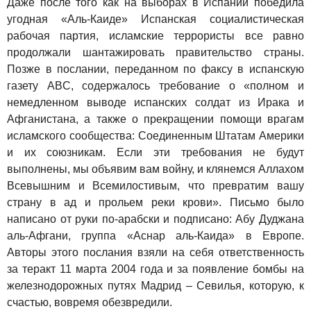
Даже после того как на выборах в Испании победила
угодная «Аль-Каиде» Испанская социалистическая
рабочая партия, исламские террористы все равно
продолжали шантажировать правительство страны.
Позже в послании, переданном по факсу в испанскую
газету ABC, содержалось требование о «полном и
немедленном выводе испанских солдат из Ирака и
Афганистана, а также о прекращении помощи врагам
исламского сообщества: Соединенным Штатам Америки
и их союзникам. Если эти требования не будут
выполнены, мы объявим вам войну, и клянемся Аллахом
Всевышним и Всемилостивым, что превратим вашу
страну в ад и прольем реки крови». Письмо было
написано от руки по-арабски и подписано: Абу Дуджана
аль-Афгани, группа «Аснар аль-Каида» в Европе.
Авторы этого послания взяли на себя ответственность
за теракт 11 марта 2004 года и за появление бомбы на
железнодорожных путях Мадрид – Севилья, которую, к
счастью, вовремя обезвредили.