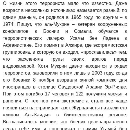
О жизни этого террориста мало что известно. Даже
возраст в нескольких источниках называется разный: по
одним данным, он родился в 1965 году, по другим – в
1974. Пишут, что аль-Мукрин – ветеран вооруженных
конфликтов в Боснии и Сомали, обучался в
террористических лагерях Усамы бен Ладена в
Афганистане. Его помнят в Алжире, где экстремистская
группировка, в которую он входил, «прославилась» тем,
что расчленяла трупы своих врагов перед
видеокамерой. Хотя Мукрин давно находится в рядах
террористов, заговорили о нем лишь в 2003 году, когда
его боевики 8 ноября взорвали жилой комплекс для
иностранцев в столице Саудовской Аравии Эр-Рияде.
При этом погибло 17 человек и 122 получили увечья и
ранения. С тех пор имя экстремиста стало все чаще
появляться на страницах газет. Журналисты назвали его
«лицом Аль-Каиды» в ближневосточном регионе.
Высказывалось мнение, что боевик целенаправленно
делал себе имя и соперничал с самим Усамой бен