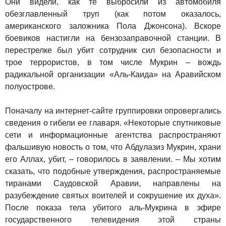
Они видели, как те выбросили из автомобиля
обезглавленный труп (как потом оказалось,
американского заложника Пола Джонсона). Вскоре
боевиков настигли на бензозаправочной станции. В
перестрелке был убит сотрудник сил безопасности и
трое террористов, в том числе Мукрин – вождь
радикальной организации «Аль-Каида» на Аравийском
полуострове.
Поначалу на интернет-сайте группировки опровергались
сведения о гибели ее главаря. «Некоторые спутниковые
сети и информационные агентства распространяют
фальшивую новость о том, что Абдулазиз Мукрин, храни
его Аллах, убит, – говорилось в заявлении. – Мы хотим
сказать, что подобные утверждения, распространяемые
тиранами Саудовской Аравии, направлены на
разубеждение святых воителей и сокрушение их духа».
После показа тела убитого аль-Мукрина в эфире
государственного телевидения этой страны