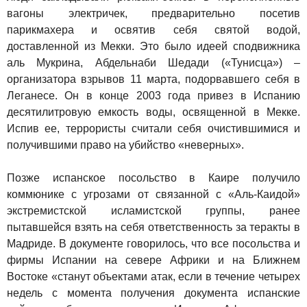
вагоны электричек, предварительно посетив
парикмахера и освятив себя святой водой,
доставленной из Мекки. Это было идеей сподвижника
аль Мукрина, Абдельнаби Шедади («Тунисца») –
организатора взрывов 11 марта, подорвавшего себя в
Леганесе. Он в конце 2003 года привез в Испанию
десятилитровую емкость воды, освященной в Мекке.
Испив ее, террористы считали себя очистившимися и
получившими право на убийство «неверных».
Позже испанское посольство в Каире получило
коммюнике с угрозами от связанной с «Аль-Каидой»
экстремистской исламистской группы, ранее
пытавшейся взять на себя ответственность за теракты в
Мадриде. В документе говорилось, что все посольства и
фирмы Испании на севере Африки и на Ближнем
Востоке «станут объектами атак, если в течение четырех
недель с момента получения документа испанские