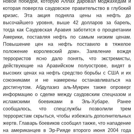
новой победой, которую Аллах даровал моджахедам и
которая повергла саудовское правительство в глубокий
кризис. Эта акция подняла цены на нефть до
высочайшего уровня, выше 42 долларов за барель,
тогда как Саудовская Аравия заботится о процветании
Америки, поставляя нефть по самым низким ценам.
Повышение цен на нефть поставило в тяжелое
положение королевский дом». Заявление вождя
террористов ясно дало понять, что экстремисты,
действующие на Аравийском полуострове, видят в
высоких ценах на нефть средство борьбы с США и их
союзниками и не намерены останавливаться на
достигнутом. Абдулазиз аль-Мукрин также опроверг
информацию о сделке между саудовским спецназом и
исламскими боевиками в Эль-Хубаре. Ранее
сообщалось, что спецслужбы позволили трем
террористам скрыться, чтобы избежать дополнительных
жертв. Главарь боевиков сообщил также, что нападение
на американцев в Эр-Рияде второго июня 2004 года