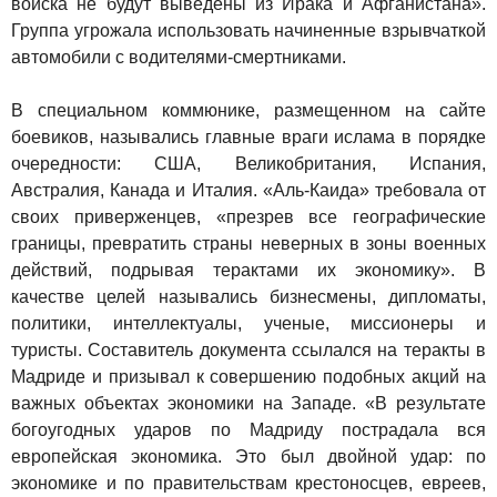
войска не будут выведены из Ирака и Афганистана».
Группа угрожала использовать начиненные взрывчаткой
автомобили с водителями-смертниками.
В специальном коммюнике, размещенном на сайте
боевиков, назывались главные враги ислама в порядке
очередности: США, Великобритания, Испания,
Австралия, Канада и Италия. «Аль-Каида» требовала от
своих приверженцев, «презрев все географические
границы, превратить страны неверных в зоны военных
действий, подрывая терактами их экономику». В
качестве целей назывались бизнесмены, дипломаты,
политики, интеллектуалы, ученые, миссионеры и
туристы. Составитель документа ссылался на теракты в
Мадриде и призывал к совершению подобных акций на
важных объектах экономики на Западе. «В результате
богоугодных ударов по Мадриду пострадала вся
европейская экономика. Это был двойной удар: по
экономике и по правительствам крестоносцев, евреев,