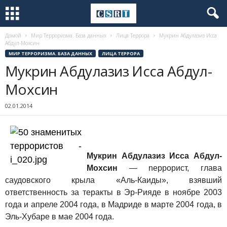
Домой
Мир Терроризма. База данных
Лица Террора
Мукрин Абдулазиз Исса
Абдул-Мохсин
МИР ТЕРРОРИЗМА. БАЗА ДАННЫХ
ЛИЦА ТЕРРОРА
Мукрин Абдулазиз Исса Абдул-
Мохсин
02.01.2014
Мукрин Абдулазиз Исса Абдул-
Мохсин
— nеррорист, глава
саудовского крыла «Аль-Каиды», взявший
ответственность за теракты в Эр-Рияде в ноябре 2003
года и апреле 2004 года, в Мадриде в марте 2004 года, в
Эль-Хубаре в мае 2004 года.