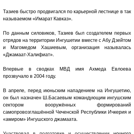
Тазиев быстро продвигался по карьерной лестнице в так
называемом «Имарат Кавказ».
По данным силовиков, Тазиев был создателем первых
отрядов на территории Ингушетии вместе с
Абу Дзейтом
и Магомедом Хашиевым, организация называлась
«Джамаат-Халифиат».
Впервые в сводках МВД имя Ахмеда Евлоева
прозвучало в
2004 году
.
В апреле, перед июньским нападением на Ингушетию,
он был назначен Ш.Басаевым командующим ингушским
сектором вооружённых формирований
самопровозглашённой
Чеченской Республики Ичкерия
и
«амиром» Ингушского джамаата.
Участвовал в подготовке и осуществлении
ночного