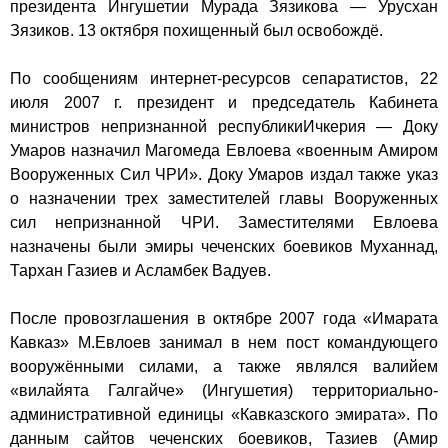
президента Ингушетии Мурада Зязикова — Урусхан
Зязиков. 13 октября похищенный был освобождё.
По сообщениям интернет-ресурсов сепаратистов, 22
июля 2007 г. президент и председатель Кабинета
министров непризнанной республики
Ичкерия
— Доку
Умаров назначил Магомеда Евлоева «военным Амиром
Вооруженных Сил ЧРИ». Доку Умаров издал также указ
о назначении трех заместителей главы Вооруженных
сил непризнанной ЧРИ. Заместителями Евлоева
назначены были эмиры чеченских боевиков Муханнад,
Тархан Газиев и Асламбек Вадуев.
После провозглашения в октябре 2007 года «Имарата
Кавказ» М.Евлоев занимал в нем пост командующего
вооружёнными силами, а также являлся
валийем
«вилайята Галгайче» (Ингушетия) территориально-
административной единицы «Кавказского эмирата». По
данным сайтов чеченских боевиков, Тазиев (Амир