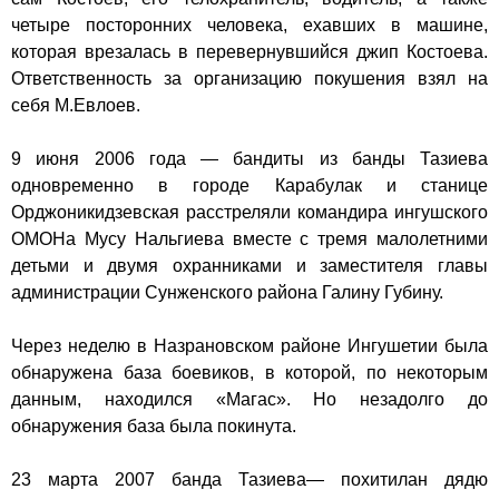
четыре посторонних человека, ехавших в машине,
которая врезалась в перевернувшийся джип Костоева.
Ответственность за организацию покушения взял на
себя М.Евлоев.
9 июня
2006 года — бандиты из банды Тазиева
одновременно в городе
Карабулак
и станице
Орджоникидзевская
расстреляли командира ингушского
ОМОНа Мусу Нальгиева вместе с тремя малолетними
детьми и двумя охранниками и заместителя главы
администрации
Сунженского района
Галину Губину.
Через неделю в Назрановском районе Ингушетии была
обнаружена база боевиков, в которой, по некоторым
данным, находился «Магас». Но незадолго до
обнаружения база была покинута.
23 марта
2007 банда Тазиева— похитилан дядю