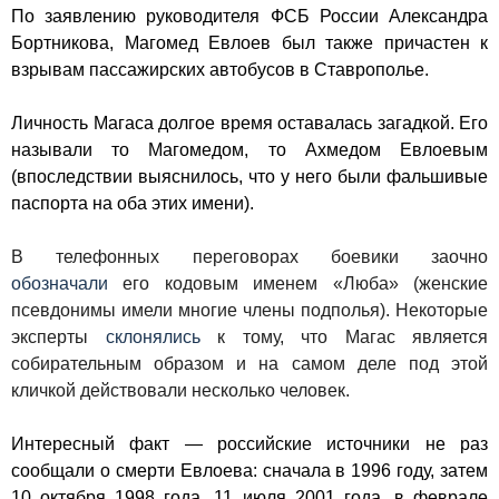
По заявлению руководителя ФСБ России Александра
Бортникова, Магомед Евлоев был также причастен к
взрывам пассажирских автобусов в Ставрополье.
Личность Магаса долгое время оставалась загадкой. Его
называли то Магомедом, то Ахмедом Евлоевым
(впоследствии выяснилось, что у него были фальшивые
паспорта на оба этих имени).
В телефонных переговорах боевики заочно
обозначали
его кодовым именем «Люба» (женские
псевдонимы имели многие члены подполья). Некоторые
эксперты
склонялись
к тому, что Магас является
собирательным образом и на самом деле под этой
кличкой действовали несколько человек.
Интересный факт — российские источники не раз
сообщали о смерти Евлоева: сначала в 1996 году, затем
10 октября 1998 года, 11 июля 2001 года, в феврале