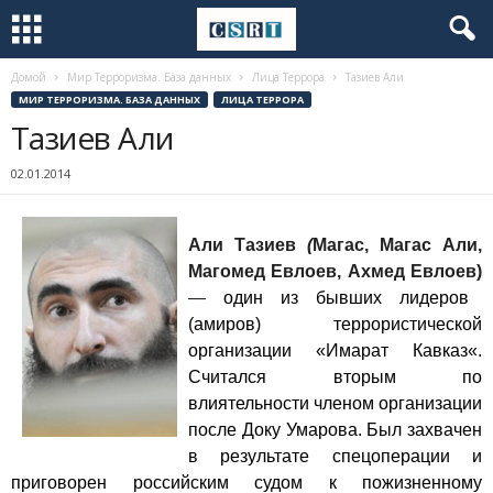
Домой
Мир Терроризма. База данных
Лица Террора
Тазиев Али
МИР ТЕРРОРИЗМА. БАЗА ДАННЫХ
ЛИЦА ТЕРРОРА
Тазиев Али
02.01.2014
Али Тазиев
(
Магас, Магас Али,
Магомед Евлоев, Ахмед Евлоев)
—
один из бывших лидеров
(амиров) террористической
организации «
Имарат Кавказ
«.
Считался вторым по
влиятельности членом организации
после
Доку Умарова
. Был захвачен
в результате спецоперации и
приговорен российским судом
к пожизненному