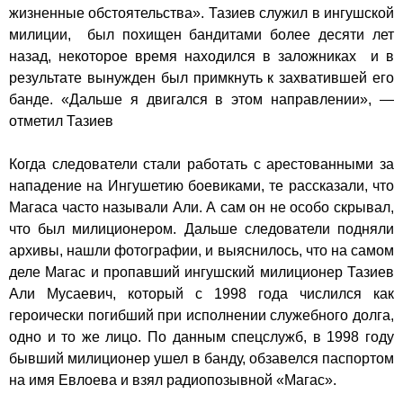
жизненные обстоятельства». Тазиев служил в ингушской
милиции, был похищен бандитами более десяти лет
назад, некоторое время находился в заложниках и в
результате вынужден был примкнуть к захватившей его
банде. «Дальше я двигался в этом направлении», —
отметил Тазиев
Когда следователи стали работать с арестованными за
нападение на Ингушетию боевиками, те рассказали, что
Магаса часто называли Али. А сам он не особо скрывал,
что был милиционером. Дальше следователи подняли
архивы, нашли фотографии, и выяснилось, что на самом
деле Магас и пропавший ингушский милиционер Тазиев
Али Мусаевич, который с 1998 года числился как
героически погибший при исполнении служебного долга,
одно и то же лицо. По данным спецслужб, в 1998 году
бывший милиционер ушел в банду, обзавелся паспортом
на имя Евлоева и взял радиопозывной «Магас».