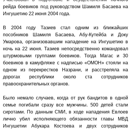
рейда боевиков
п
од
руководством Шамиля Басаева на
Ингушетию 22 июня 2004 года.
В 2004 году Тазиев стал одним из ближайших
пособников Шамиля Басаева,
Абу-Кутейба
и
Доку
Умарова
, организовавшим нападение на Ингушетию в
ночь на 22 июня. Тазиев непосредственно командовал
штурмовыми группами боевиков. Тогда Магас и 30
боевиков в камуфляже с надписью «ОМОН» стояли на
одном из перекрестков Назрани, и расстреляла на
дорогах республики около ста сотрудников
правоохранительных органов.
Было немало случаев, когда от рук бандитов в одной
семье погибали сразу все мужчины. 500 детей стали
сиротами. По данным СМИ, в ходе нападения Евлоев
лично убил исполняющего обязанности главы МВД
Ингушетии Абукара Костоева и двух сотрудников