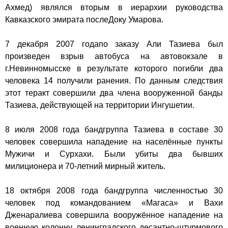
Ахмед) являлся вторым в иерархии руководства
Кавказского эмирата после
Доку Умарова
.
7 декабря 2007 года
по заказу Али Тазиева
был
произведен
взрыв автобуса на автовокзале в
г.Невинномысске
в результате которого погибли два
человека 14 получили ранения. По данным следствия
этот теракт совершили два члена вооруженной банды
Тазиева, действующей на территории Ингушетии.
8 июля
2008 года бандгруппа Тазиева в составе 30
человек совершила нападение на населённые пункты
Мужичи
и
Сурхахи
. Были убиты два бывших
милиционера и 70-летний мирный житель.
18 октября
2008 года бандгруппа численностью 30
человек под командованием «Магаса» и
Вахи
Дженаралиева
совершила вооружённое нападение на
военную колонну
ленинградского
десантно-штурмового