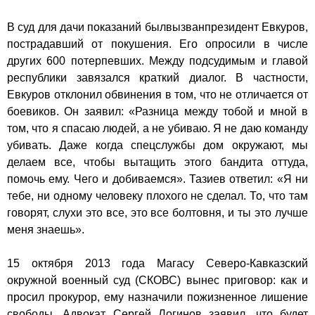
В суд для дачи показаний был
вызван
президент Евкуров,
пострадавший от покушения. Его опросили в числе
других 600 потерпевших. Между подсудимым и главой
республики завязался краткий диалог. В частности,
Евкуров отклонил обвинения в том, что не отличается от
боевиков. Он заявил: «Разница между тобой и мной в
том, что я спасаю людей, а не убиваю. Я не даю команду
убивать. Даже когда спецслужбы дом окружают, мы
делаем все, чтобы вытащить этого бандита оттуда,
помочь ему. Чего и добиваемся». Тазиев ответил: «Я ни
тебе, ни одному человеку плохого не сделал. То, что там
говорят, слухи это все, это все болтовня, и ты это лучше
меня знаешь».
15 октября 2013 года Магасу Северо-Кавказский
окружной военный суд (СКОВС) вынес приговор: как и
просил прокурор, ему назначили пожизненное лишение
свободы. Адвокат Сергей Логинов заявил, что будет