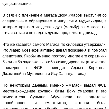
существование.
В связи с пленением Магаса Доку Умаров выступил со
специальным обращением к ингушским муджахидам, в
котором призвал их делать дуа (мольбу) за Магаса, не
отчаиваться и не падать духом, продолжать джихад.
Что же касается самого Магаса, то силовики утверждали,
что лидер боевиков активно давал показания и помогал
следствию. Якобы именно поэтому многие его соратники
были либо задержаны, либо ликвидированы (в качестве
примеров в ФСБ приводят Адама Коригова,
Джамалейла Муталиева и Ису Хашагульгова).
По некоторым данным, именно «Магас» выдал ФСБ
местонахождение крупной базы
Доку Умарова
и его
заместителя
Супьяна Абдуллаева
по подготовке
новобранцев и смертников, которая была
ликвидирована ракетно-бомбовыми ударами и наземной