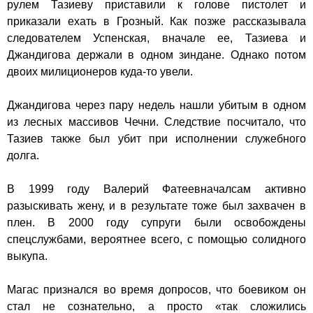
рулем Тазиеву приставили к голове пистолет и
приказали ехать в Грозный. Как позже рассказывала
следователем Успенская, вначале ее, Тазиева и
Джандигова держали в одном зиндане. Однако потом
двоих милиционеров куда-то увели.
Джандигов
а через пару недель нашли убитым в одном
из лесных массивов Чечни. Следствие посчитало, что
Тазиев также был убит при исполнении служебного
долга.
В 1999 году Валерий Фатеев
начал
сам активно
разыскивать жену, и в результате тоже был захвачен в
плен. В 2000 году супруги были освобождены
спецслужбами, вероятнее всего, с помощью солидного
выкупа.
Магас признался во время допросов, что боевиком он
стал не сознательно, а просто «так сложились