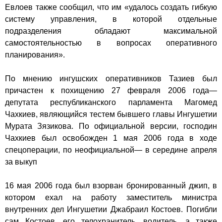
Евлоев также сообщил, что им «удалось создать гибкую
систему управления, в которой отдельные
подразделения обладают максимальной
самостоятельностью в вопросах оперативного
планирования».
По мнению ингушских оперативников Тазиев был
причастен к похищению
27 февраля
2006 года—
депутата республиканского парламента Магомед
Чахкиев, являющийся тестем бывшего главы Ингушетии
Мурата Зязикова. По официальной версии, господин
Чахкиев был освобожден 1 мая 2006 года в ходе
спецоперации, по неофициальной— в середине апреля
за выкуп
16 мая 2006 года
был взорван бронированный джип
, в
котором ехал на работу заместитель министра
внутренних дел Ингушетии Джабраил Костоев. Погибли
сам Костоев, его телохранитель, водитель, а также