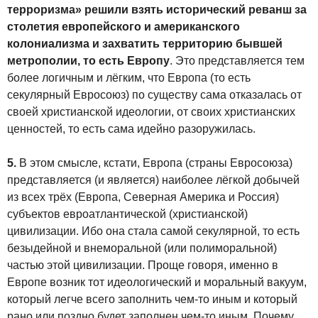
терроризма» решили взять исторический реванш за
столетия европейского и американского
колониализма и захватить территорию бывшей
метрополии, то есть Европу
. Это представляется тем
более логичным и лёгким, что Европа (то есть
секулярный Евросоюз) по существу сама отказалась от
своей христианской идеологии, от своих христианских
ценностей, то есть сама идейно разоружилась.
5.
В этом смысле, кстати, Европа (страны Евросоюза)
представляется (и является) наиболее лёгкой добычей
из всех трёх (Европа, Северная Америка и Россия)
субъектов евроатлантической (христианской)
цивилизации. Ибо она стала самой секулярной, то есть
безыдейной и внеморальной (или полиморальной)
частью этой цивилизации. Проще говоря, именно в
Европе возник тот идеологический и моральный вакуум,
который легче всего заполнить чем-то иным и который
рано или поздно будет заполнен чем-то иным. Почему