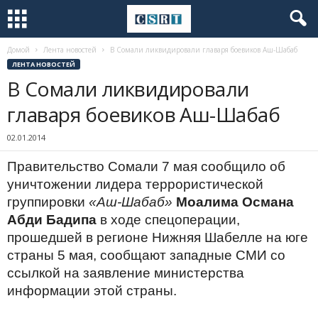
Домой
Лента новостей
В Сомали ликвидировали главаря боевиков Аш-Шабаб
ЛЕНТА НОВОСТЕЙ
В Сомали ликвидировали
главаря боевиков Аш-Шабаб
02.01.2014
Правительство Сомали 7 мая сообщило об
уничтожении лидера террористической
группировки
«Аш-Шабаб»
Моалима Османа
Абди Бадипа
в ходе спецоперации,
прошедшей в регионе Нижняя Шабелле на юге
страны 5 мая, сообщают западные СМИ со
ссылкой на заявление министерства
информации этой страны.