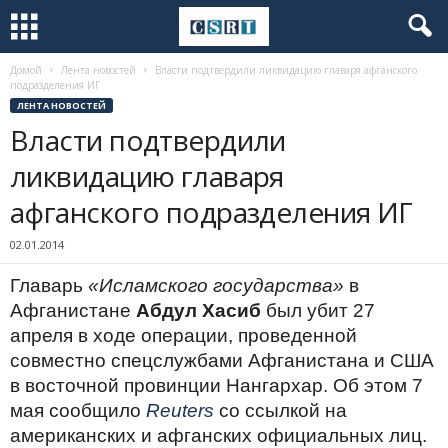
Домой
Лента новостей
Власти подтвердили ликвидацию главаря афганского
подразделения ИГ
ЛЕНТА НОВОСТЕЙ
Власти подтвердили
ликвидацию главаря
афганского подразделения ИГ
02.01.2014
Главарь
«Исламского государства»
в
Афганистане
Абдул Хасиб
был убит 27
апреля в ходе операции, проведенной
совместно спецслужбами Афганистана и США
в восточной провинции Нангархар. Об этом 7
мая сообщило
Reuters
со ссылкой на
американских и афганских официальных лиц.