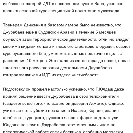
из базовых лагерей ИДТ в населенном пункте Вана, успешно
прошел основной курс специальной подготовки муджахеда.
Тренерам Движения в базовом лагере было неизвестно, что
Джурабаев еще в Судовской Аравии в течение 5 месяцев
обучался азам террористической деятельности, отлично владел
многими видами легкого и тяжелого стрелкового оружия, освоил
курс рукопашного боя, умел метать штык-нож точно в цель с
расстояния 10 метров. Это стало известно гораздо позже, после
тщательного расследования деятельности Джурабаева
контрразведчиками ИДТ из отдела «истихборот».
Подготовку он прошёл настолько успешно, что Т.Юлдаш даже
принял решение ввести Джурабаева в свои телохранители
(свидетельство того, что все же он доверял Акмалю). Однако,
учитывая его глубокие познания в Исламе, Коране, знания
арабского, турецкого, русского языков, фарси подтолкнули
Юлдаша назначить Джурабаева ответственным лицом по
идеологической работе среди боевиков, особенно молодежи.