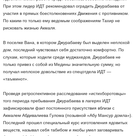
При этом лидер ИДТ рекомендовал оградить Джурабаева от
участия в прямых боестолкновениях Движения с противником.
По каким-то только ему ведомым соображениям Тахир не
рисковать жизнью Акмаля.
В поселке Вана, в котором Джурабаеву был выделен неплохой
дом, последний чувствовал себя достаточно комфортно. По
слухам, которые ходили среди муджахедов, Джурабаев не
только привез с собой из Медины значительную сумму, но
получал неплохое довольствие из спецотдела ИДТ —
«таъминот».
Проведя ретроспективное расследование «истихборотовцы»
того периода пребывания Джурабаева в лагерях ИДТ
зафиксировали факт постоянного присутствия вблизи с
Акмалем Абдивалиева Гулома (позывной «Абу Мансур домла»).
Последний прошел специальный курс изготовления ядовитых
веществ, называл себя табибом и якобы умел заговаривать