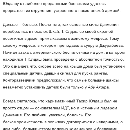
Юлдашу с наиболее преданными боевиками удалось
прорваться из окружения, устроенного пакистанской армией.
Дальше – больше. После того, как основные силы Движения
перебрались в поселок Шкай, Т.Юлдаш со своей охраной
поселился в доме, примыкавшем к женскому медресе. Тому
самому медресе, в котором преподавала супруга Джурабаева.
Ночная атака с американского беспилотника на дом, в котором
находился Т.Юлдаш была проведена с абсолютной точностью.
Это означает, что, скорее всего на крыше дома был установлен
специальный датчик, давший сигнал для пуска ракеты.
Контрразведчики предположили, что самые большие шансы
незаметно установить датчик были только у
Абу Акифа.
Всегда считалось, что харизматичный Тахир Юлдаш был не
просто отцом — основателем ИДТ, но и истинным лидером
Движения. Его любили, уважали, боялись. Его
бескомпромиссность в попытках договориться с неверными, о
чем либо, большинством полевых командиров и боевиками