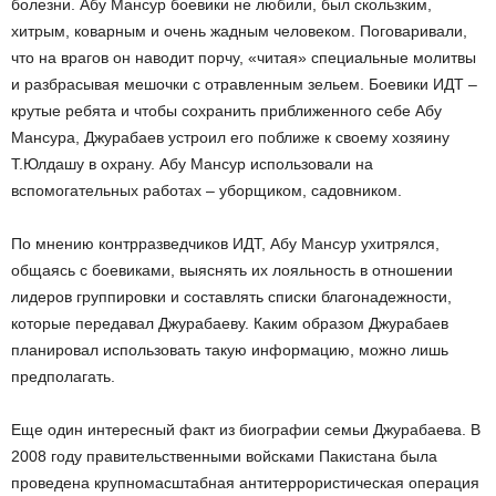
болезни. Абу Мансур боевики не любили, был скользким,
хитрым, коварным и очень жадным человеком. Поговаривали,
что на врагов он наводит порчу, «читая» специальные молитвы
и разбрасывая мешочки с отравленным зельем. Боевики ИДТ –
крутые ребята и чтобы сохранить приближенного себе Абу
Мансура, Джурабаев устроил его поближе к своему хозяину
Т.Юлдашу в охрану. Абу Мансур использовали на
вспомогательных работах – уборщиком, садовником.
По мнению контрразведчиков ИДТ, Абу Мансур ухитрялся,
общаясь с боевиками, выяснять их лояльность в отношении
лидеров группировки и составлять списки благонадежности,
которые передавал Джурабаеву. Каким образом Джурабаев
планировал использовать такую информацию, можно лишь
предполагать.
Еще один интересный факт из биографии семьи Джурабаева. В
2008 году правительственными войсками Пакистана была
проведена крупномасштабная антитеррористическая операция