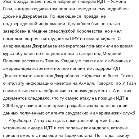
Уже гораздо позже, после избрания лидером ИДТ – Усмона
Гази, контрразведчики группировки передали ему подробное
досье на Джурабаева. По имеющейся, правда, не
подтвержденной информации, Джурабаев был не только
завербован в Медине спецслужбой Королевства, но имел
несколько встреч с сотрудником ЦРУ по имени «
Крис
». С
американцем Джурабаева его кураторы познакомили во время
курса обучения по спецподготовке в лагере под Мединой.
Попытки рассказать Тахиру Юлдашу о связях его любимчика с
американцем встретили полное неприятие лидером ИДТ.
Доказательств контактов Джурабаева с
Крисом
не было, Тахир
считал эту информацию наветом на Акмаля. Говорят, что У. Гази
внимательно читал собранные в папочку документы. А из этих
документов следовало, что ту самую атаку на позиции ИДТ в
2008 году пакистанская армия разрабатывала на основании
данных полученных от агента саудовских и американских служб
—
Абу Акифа.
И главная цель пакистанской армии была –
устранение лидера ИДТ и тех полевых командиров, которые
пришли вместе с ним ещё из Таджикистана. Но, тогда Тахиру