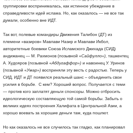
группировки воспринималась, как истинное убеждение в
справедливости идей ислама. Но, как оказалось — не все так
думали, особенно вне ИДТ.
Так вот, полевые командиры Движения Талибон (ДТ) из
племени «вазиров» Мавлави Назир и Мавлави Икбол,
авторитетные боевики Союза Исламского Джихада (СИД)
андижанец — М. Рахмонов (позывной «
Сайфулло»),
ташкентец
А. Худояров (позывной «
Абдугаффор»)
и навоинец У. Уринов
(позывной «
Умар»)
восприняли эту весть с радостью. Теперь у
СИД, ИДТ и ДТ появился реальный шанс – объединить свои
усилия в борьбе. С кем? Хороший вопрос. Получается с теми
— против кого заплатят деньги спонсоры. Можно отбросить
идеологическую составляющую той самой борьбы. Забыть о
великих идеях построения Халифата в Центральной Азии, а
хорошо воевать за хорошие деньги там, куда пошлют.
Но как оказалось не все случилось так гладко, как планировал