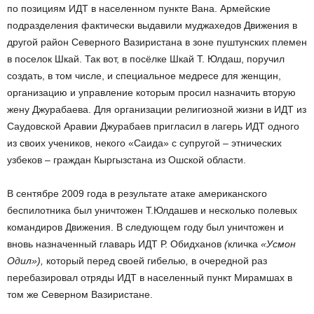
по позициям ИДТ в населенном пункте Вана. Армейские
подразделения фактически выдавили муджахедов Движения в
другой район Северного Вазиристана в зоне пуштунских племен
в поселок Шкай. Так вот, в посёлке Шкай Т. Юлдаш, поручил
создать, в том числе, и специальное медресе для женщин,
организацию и управление которым просил назначить вторую
жену Джурабаева. Для организации религиозной жизни в ИДТ из
Саудовской Аравии Джурабаев пригласил в лагерь ИДТ одного
из своих учеников, некого «Саида» с супругой – этнических
узбеков – граждан Кыргызстана из Ошской области.
В сентябре 2009 года в результате атаке американского
беспилотника был уничтожен Т.Юлдашев и несколько полевых
командиров Движения. В следующем году был уничтожен и
вновь назначенный главарь ИДТ Р. Обидханов
(
кличка
«Усмон
Одил»),
который перед своей гибелью
,
в очередной раз
перебазировал отряды ИДТ в населенный пункт Мирамшах в
том же Северном Вазиристане.