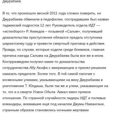
Джурабаев.
В то, что произошло весной 2011 года сложно поверить, но
Джурабаева обвинили в педофилии, пострадавшим был назван
таджикский подросток 12 лет. Руководитель отдела ИДТ —
«истихборот» Р. Ахмедов – позывной «
Салим
», получивший
доказательства преступления обязался предать отступника
шариатскому суду и привести смертный приговор в действие.
Правда, по слухам, которые ходили среди боевиков, главная
причина наезда
Салима
на Джурабаева была все же в ином.
Контрразведчик получил какие-то доказательства
сотрудничества
Абу Акифа
с американцем и принял решение
наказать предателя. Более того. В той самой папочке с
косвенными уликами, указывающими на вину Джурабаева в
уничтожении Т. Юлдаша, были так же и улики, указывающие на
то, что и к смерти
Усмон Одила
Акмал имел прямое
отношение. По странной случайности лидеры ИДТ и полевые
командиры, воевавшие ещё под началом Джумы Намангани,
странным образом становились ночными жертвами