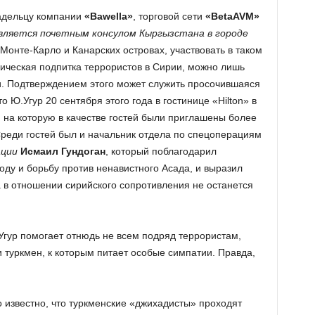
адельцу компании
«
Bawella
»
, торговой сети
«
Beta
AVM
»
вляется почетным консулом Кыргызстана в городе
Монте-Карло и Канарских островах, участвовать в таком
ическая подпитка террористов в Сирии, можно лишь
и. Подтверждением этого может служить просочившаяся
 Ю.Угур 20 сентября этого года в гостинице «Hilton» в
 на которую в качестве гостей были приглашены более
Среди гостей был и начальник отдела по спецоперациям
ации
Исмаил Гундоган
, который поблагодарил
ду и борьбу против ненавистного Асада, и выразил
а в отношении сирийского сопротивления не останется
Угур помогает отнюдь не всем подряд террористам,
 туркмен, к которым питает особые симпатии. Правда,
 известно, что туркменские «джихадисты» проходят