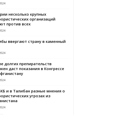
2024
ирии несколько крупных
рористических организаций
ют против всех
2024
ибы ввергают страну в каменный
2024
ле долгих препирательств
кен даст показания в Конгрессе
Афганистану
2024
БКБ и в Талибан разные мнения о
рористических угрозах из
анистана
2024