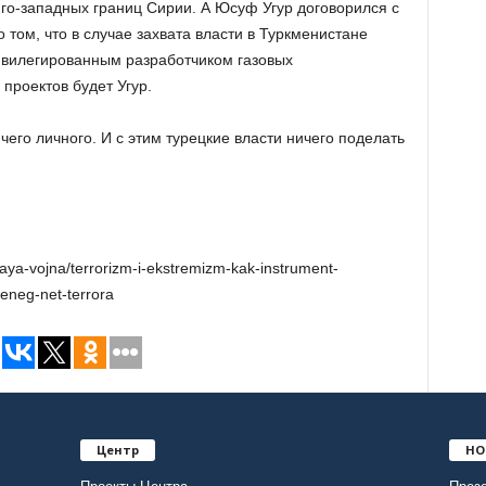
юго-западных границ Сирии. А Юсуф Угур договорился с
 том, что в случае захвата власти в Туркменистане
ивилегированным разработчиком газовых
проектов будет Угур.
ичего личного. И с этим турецкие власти ничего поделать
vaya-vojna/terrorizm-i-ekstremizm-kak-instrument-
deneg-net-terrora
Центр
НО