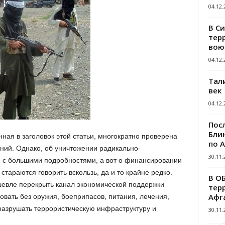
04.12.
В С
тер
вою
04.12.
Тал
век
04.12.
Пос
Блин
ная в заголовок этой статьи, многократно проверена
по 
ний. Однако, об уничтожении радикально-
30.11.
се с большими подробностями, а вот о финансировании
стараются говорить вскользь, да и то крайне редко.
В О
шевле перекрыть канал экономической поддержки
тер
Афг
овать без оружия, боеприпасов, питания, лечения,
 разрушать террористическую инфраструктуру и
30.11.