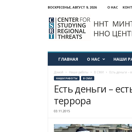
ВОСКРЕСЕНЬЕ, АВГУСТ 9, 2026
О НАС
КОН
ННО:
Центр
изучения
региональных
угроз
ГЛАВНАЯ
О НАС
НАШИ Р
Домой
Наши работы
В СМИ
Есть деньги – е
НАШИ РАБОТЫ
В СМИ
Есть деньги – ест
террора
03.11.2015