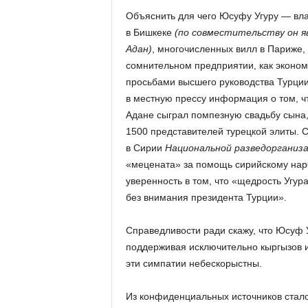
Объяснить для чего Юсуфу Угуру — вл
в Бишкеке
(по совместительству он я
Адан)
, многочисленных вилл в Париже, 
сомнительном предприятии, как эконом
просьбами высшего руководства Турци
в местную прессу информация о том, что
Адане сыграл помпезную свадьбу сына,
1500 представителей турецкой элиты. 
в Сирии
Национальной разведорганиз
«мецената» за помощь сирийскому наро
уверенность в том, что «щедрость Угур
без внимания президента Турции».
Справедливости ради скажу, что Юсуф 
поддерживая исключительно кыргызов и
эти симпатии небескорыстны.
Из конфиденциальных источников стало