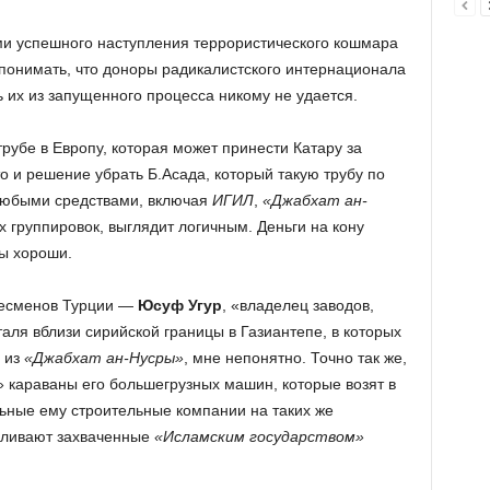
ми успешного наступления террористического кошмара
 понимать, что доноры радикалистского интернационала
 их из запущенного процесса никому не удается.
 трубе в Европу, которая может принести Катару за
о и решение убрать Б.Асада, который такую трубу по
 любыми средствами, включая
ИГИЛ
,
«Джабхат ан-
х группировок, выглядит логичным. Деньги на кону
бы хороши.
знесменов Турции —
Юсуф Угур
, «владелец заводов,
таля вблизи сирийской границы в Газиантепе, в которых
 из
«Джабхат ан-Нусры»
, мне непонятно. Точно так же,
 караваны его большегрузных машин, которые возят в
ьные ему строительные компании на таких же
авливают захваченные
«Исламским государством»