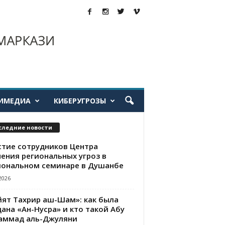
ИМЕДИА
КИБЕРУГРОЗЫ
следние новости
стие сотрудников Центра
чения региональных угроз в
иональном семинаре в Душанбе
2026
йят Тахрир аш-Шам»: как была
ана «Ан-Нусра» и кто такой Абу
аммад аль-Джуляни