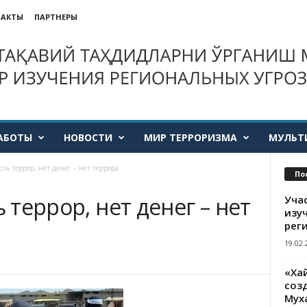
ТАКТЫ
ПАРТНЕРЫ
АБОТЫ
НОВОСТИ
МИР ТЕРРОРИЗМА
МУЛЬТ
сть террор, нет денег – нет террора
По
ь террор, нет денег – нет
Уча
изу
рег
19.02.
«Ха
созд
Мух