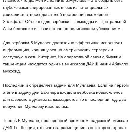
Главное, что должен исполнить Б.Муллаев – это создать сеть
глубоко законспирированных ячеек из потенциальных
джихадистов, последователей построения всемирного
Халифата. Объекты для вербовки — выходцы из Центральной
Азии бежавшие из своих стран по религиозным убеждениям.
Для вербовки Б.Муллаев достаточно эффективно использует
информацию, хранящуюся на американских серверах и
доступную в сети Интернет. На оперативной связи с бывшим
ташкентцем находится один из эмиссаров ДАИШ некий Абдулло
мужохид.
Последний и определяет задачи для Муллаева. Если на первом
этапе в задачу для Бахтиёра входила вербовка новых членов
для шведского джамоата джихадистов, то в последний год, два
поручения Муллаеву изменились.
Теперь Б.Муллаев, проверенный временем, надежный эмиссар
ДАИШ в Швеции, отвечает за размещение в некоторых странах