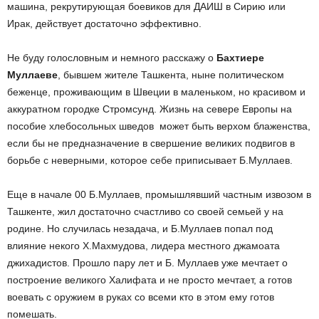
машина, рекрутирующая боевиков для ДАИШ в Сирию или
Ирак, действует достаточно эффективно.
Не буду голословным и немного расскажу о
Бахтиере
Муллаеве
, бывшем жителе Ташкента, ныне политическом
беженце, проживающим в Швеции в маленьком, но красивом и
аккуратном городке Стромсунд. Жизнь на севере Европы на
пособие хлебосольных шведов может быть верхом блаженства,
если бы не предназначение в свершение великих подвигов в
борьбе с неверными, которое себе приписывает Б.Муллаев.
Еще в начале 00 Б.Муллаев, промышлявший частным извозом в
Ташкенте, жил достаточно счастливо со своей семьей у на
родине. Но случилась незадача, и Б.Муллаев попал под
влияние некого Х.Махмудова, лидера местного джамоата
джихадистов. Прошло пару лет и Б. Муллаев уже мечтает о
построение великого Халифата и не просто мечтает, а готов
воевать с оружием в руках со всеми кто в этом ему готов
помешать.