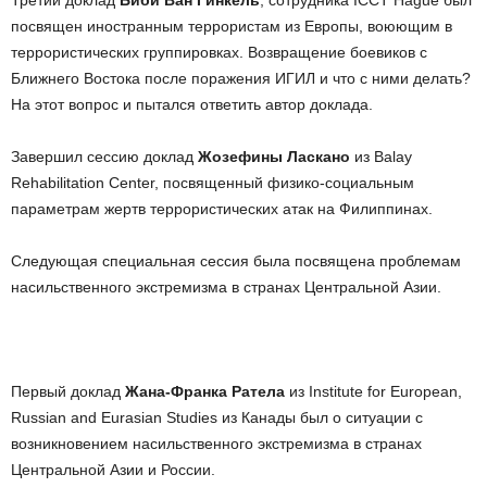
Третий доклад
Биби Ван Гинкель
, сотрудника ICCT Hague был
посвящен иностранным террористам из Европы, воюющим в
террористических группировках. Возвращение боевиков с
Ближнего Востока после поражения ИГИЛ и что с ними делать?
На этот вопрос и пытался ответить автор доклада.
Завершил сессию доклад
Жозефины Ласкано
из Balay
Rehabilitation Center, посвященный физико-социальным
параметрам жертв террористических атак на Филиппинах.
Следующая специальная сессия была посвящена проблемам
насильственного экстремизма в странах Центральной Азии.
Первый доклад
Жана-Франка Ратела
из Institute for European,
Russian and Eurasian Studies из Канады был о ситуации с
возникновением насильственного экстремизма в странах
Центральной Азии и России.