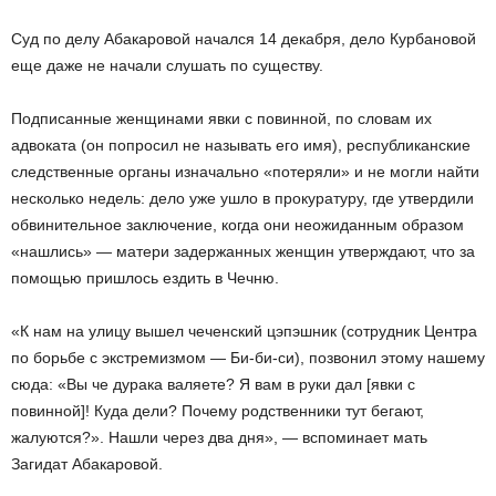
Суд по делу Абакаровой начался 14 декабря, дело Курбановой
еще даже не начали слушать по существу.
Подписанные женщинами явки с повинной, по словам их
адвоката (он попросил не называть его имя), республиканские
следственные органы изначально «потеряли» и не могли найти
несколько недель: дело уже ушло в прокуратуру, где утвердили
обвинительное заключение, когда они неожиданным образом
«нашлись» — матери задержанных женщин утверждают, что за
помощью пришлось ездить в Чечню.
«К нам на улицу вышел чеченский цэпэшник (сотрудник Центра
по борьбе с экстремизмом — Би-би-си), позвонил этому нашему
сюда: «Вы че дурака валяете? Я вам в руки дал [явки с
повинной]! Куда дели? Почему родственники тут бегают,
жалуются?». Нашли через два дня», — вспоминает мать
Загидат Абакаровой.