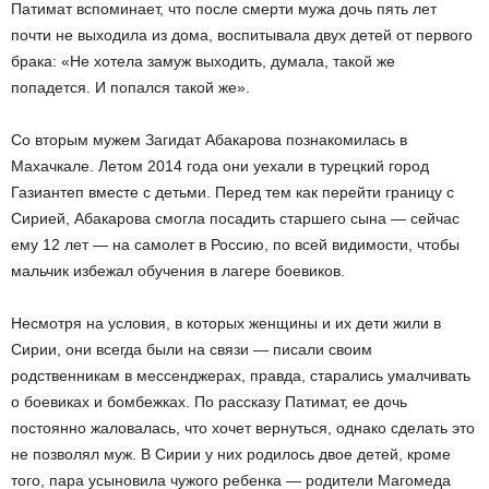
Патимат вспоминает, что после смерти мужа дочь пять лет
почти не выходила из дома, воспитывала двух детей от первого
брака: «Не хотела замуж выходить, думала, такой же
попадется. И попался такой же».
Со вторым мужем Загидат Абакарова познакомилась в
Махачкале. Летом 2014 года они уехали в турецкий город
Газиантеп вместе с детьми. Перед тем как перейти границу с
Сирией, Абакарова смогла посадить старшего сына — сейчас
ему 12 лет — на самолет в Россию, по всей видимости, чтобы
мальчик избежал обучения в лагере боевиков.
Несмотря на условия, в которых женщины и их дети жили в
Сирии, они всегда были на связи — писали своим
родственникам в мессенджерах, правда, старались умалчивать
о боевиках и бомбежках. По рассказу Патимат, ее дочь
постоянно жаловалась, что хочет вернуться, однако сделать это
не позволял муж. В Сирии у них родилось двое детей, кроме
того, пара усыновила чужого ребенка — родители Магомеда