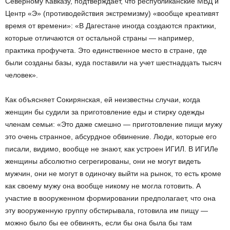
Северному Кавказу, подтверждает, что республиканские МВД и
Центр «Э» (противодействия экстремизму) «вообще креативят
время от времени»: «В Дагестане иногда создаются практики,
которые отличаются от остальной страны — например,
практика профучета. Это единственное место в стране, где
были созданы базы, куда поставили на учет шестнадцать тысяч
человек».
Как объясняет Сокирянская, ей неизвестны случаи, когда
женщин бы судили за приготовление еды и стирку одежды
членам семьи: «Это даже смешно — приготовление пищи мужу
это очень странное, абсурдное обвинение. Люди, которые его
писали, видимо, вообще не знают, как устроен ИГИЛ. В ИГИЛе
женщины абсолютно сегрегированы, они не могут видеть
мужчин, они не могут в одиночку выйти на рынок, то есть кроме
как своему мужу она вообще никому не могла готовить. А
участие в вооруженном формировании предполагает, что она
эту вооруженную группу обстирывала, готовила им пищу —
можно было бы ее обвинять, если бы она была бы там