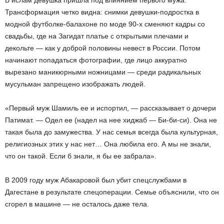
В ислам девушка пришла под влиянием первого мужа.
Трансформация четко видна: снимки девушки-подростка в
модной футболке-балахоне по моде 90-х сменяют кадры со
свадьбы, где на Загидат платье с открытыми плечами и
декольте — как у доброй половины невест в России. Потом
начинают попадаться фотографии, где лицо аккуратно
вырезано маникюрными ножницами — среди радикальных
мусульман запрещено изображать людей.
«Первый муж Шамиль ее и испортил, — рассказывает о дочери
Патимат. — Одел ее (надел на нее хиджаб — Би-би-си). Она не
такая была до замужества. У нас семья всегда была культурная,
религиозных этих у нас нет… Она любила его. А мы не знали,
что он такой. Если б знали, я бы ее забрала».
В 2009 году муж Абакаровой был убит спецслужбами в
Дагестане в результате спецоперации. Семье объяснили, что он
сгорел в машине — не осталось даже тела.