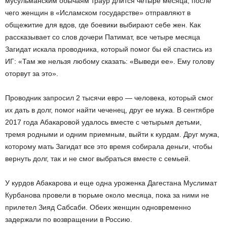
мусульманским обычаям траур длится четыре месяца, после
чего женщин в «Исламском государстве» отправляют в
общежитие для вдов, где боевики выбирают себе жен. Как
рассказывает со слов дочери Патимат, все четыре месяца
Загидат искала проводника, который помог бы ей спастись из
ИГ: «Там же нельзя любому сказать: «Выведи ее». Ему голову
оторвут за это».
Проводник запросил 2 тысячи евро — человека, который смог
их дать в долг, помог найти чеченец, друг ее мужа. В сентябре
2017 года Абакаровой удалось вместе с четырьмя детьми,
тремя родными и одним приемным, выйти к курдам. Друг мужа,
которому мать Загидат все это время собирала деньги, чтобы
вернуть долг, так и не смог выбраться вместе с семьей.
У курдов Абакарова и еще одна уроженка Дагестана Муслимат
Курбанова провели в тюрьме около месяца, пока за ними не
прилетел Зияд Сабсаби. Обеих женщин одновременно
задержали по возвращении в Россию.