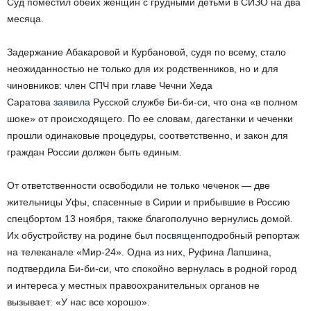
Суд поместил обеих женщин с грудными детьми в СИЗО на два
месяца.
Задержание Абакаровой и Курбановой, судя по всему, стало
неожиданностью не только для их родственников, но и для
чиновников: член СПЧ при главе Чечни Хеда
Саратова
заявила
Русской службе Би-би-си, что она «в полном
шоке» от происходящего. По ее словам, дагестанки и чеченки
прошли одинаковые процедуры, соответственно, и закон для
граждан России должен быть единым.
От ответственности освободили не только чеченок — две
жительницы Уфы, спасенные в Сирии и прибывшие в Россию
спецбортом 13 ноября, также благополучно вернулись домой.
Их обустройству на родине был
посвящен
подробный репортаж
на телеканале «Мир-24». Одна из них, Руфина Лапшина,
подтвердила Би-би-си, что спокойно вернулась в родной город
и интереса у местных правоохранительных органов не
вызывает: «У нас все хорошо».