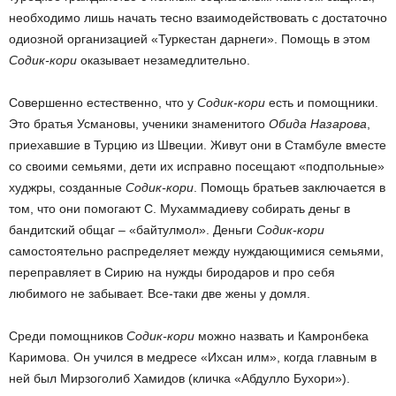
необходимо лишь начать тесно взаимодействовать с достаточно
одиозной организацией «Туркестан дарнеги». Помощь в этом
Содик-кори
оказывает незамедлительно.
Совершенно естественно, что у
Содик-кори
есть и помощники.
Это братья Усмановы, ученики знаменитого
Обида Назарова
,
приехавшие в Турцию из Швеции. Живут они в Стамбуле вместе
со своими семьями, дети их исправно посещают «подпольные»
худжры, созданные
Содик-кори
. Помощь братьев заключается в
том, что они помогают С. Мухаммадиеву собирать деньг в
бандитский общаг – «байтулмол». Деньги
Содик-кори
самостоятельно распределяет между нуждающимися семьями,
переправляет в Сирию на нужды биродаров и про себя
любимого не забывает. Все-таки две жены у домля.
Среди помощников
Содик-кори
можно назвать и Камронбека
Каримова. Он учился в медресе «Ихсан илм», когда главным в
ней был Мирзоголиб Хамидов (кличка «Абдулло Бухори»).