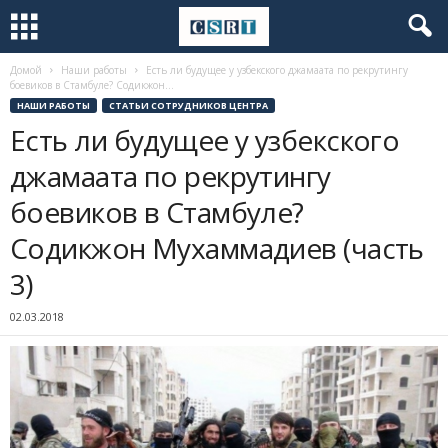
Домой
Наши работы
Есть ли будущее у узбекского джамаата по рекрутингу
боевиков в Стамбуле? Содикжон...
НАШИ РАБОТЫ
СТАТЬИ СОТРУДНИКОВ ЦЕНТРА
Есть ли будущее у узбекского
джамаата по рекрутингу
боевиков в Стамбуле?
Содикжон Мухаммадиев (часть
3)
02.03.2018