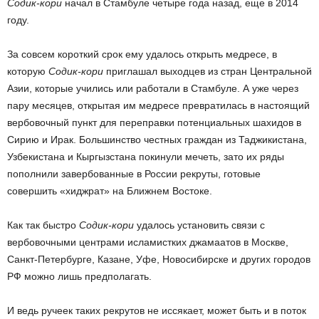
Содик-кори
начал в Стамбуле четыре года назад, еще в 2014
году.
За совсем короткий срок ему удалось открыть медресе, в
которую
Содик-кори
приглашал выходцев из стран Центральной
Азии, которые учились или работали в Стамбуле. А уже через
пару месяцев, открытая им медресе превратилась в настоящий
вербовочный пункт для переправки потенциальных шахидов в
Сирию и Ирак. Большинство честных граждан из Таджикистана,
Узбекистана и Кыргызстана покинули мечеть, зато их ряды
пополнили завербованные в России рекруты, готовые
совершить «хиджрат» на Ближнем Востоке.
Как так быстро
Содик-кори
удалось установить связи с
вербовочными центрами исламистких джамаатов в Москве,
Санкт-Петербурге, Казане, Уфе, Новосибирске и других городов
РФ можно лишь предполагать.
И ведь ручеек таких рекрутов не иссякает, может быть и в поток