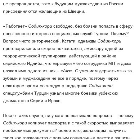
не превращается, зато к будущим муджахеддин из России
присоединяются желающие из Швеции.
«Работает»
Содик-кори
свободно, без боязни попасть в сферу
повышенного интереса специальных служб Турции. Почему?
Вопрос чисто риторический. Кстати, однажды
Содик-кори
проговорился или скорее похвастался, эмиссару одной из
террористической группировки, действующей в районе
сирийского Идлиба, что «крышует» его сотрудники MIT и даже
назвал имя одного из них – «
Аяз
». С умением держать язык за
зубами и муджахеддин не всё в порядке, поэтому через
некоторое время «легенду» о поддержке
Содик-кори
спецслужбами Турции узнали многие боевики узбекских
джамаатов в Сирии и Ираке.
После таких слухов, ни у кого не возникало вопросов — почему
Содик-кори
копирует паспорта и с такой скоростью выправляет
необходимые документы? Более того, желающим получить
турецкое гражданство с полным социальным пакетом защиты,