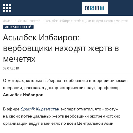
Домой
Лента новостей
Асылбек Избаиров: вербовщики находят жертв в мечетях
ЛЕНТА НОВОСТЕЙ
Асылбек Избаиров:
вербовщики находят жертв в
мечетях
02.07.2018
О методах, которые выбирают вербовщики в террористические
операции, рассказал доктор исторических наук, профессор
Асылбек Избаиров
.
В эфире
Sputnik Кыргызс
тан
эксперт отметил, что «охоту»
на своих потенциальных жертв вербовщики экстремистских
организаций ведут в мечетях по всей Центральной Азии.