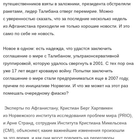
путешественников взяты в заложники, президента обстреляли
ракетами, лидер Талибана отверг перемирие. Можно
с уверенностью сказать, что за последние несколько недель
из Афганистана приходили не только хорошие новости. И это
само по себе не новость.
Новое в одном: есть надежда, что удастся заключить
соглашение о мире с Талибаном, ультраконсервативной
группировкой, которую удалось свергнуть в 2001. С тех пор она
уже 17 лет ведет кровавую войну. Попытки заключить
соглашение о мире стали предприниматься еще в 2007 году,
причем по инициативе Норвегии. И что же может на этот раз
помешать очередному фиаско?
Эксперты по Афганистану, Кристиан Берг Харпвикен
из Норвежского института исследования проблем мира (PRIO),
и Арне Странд, сотрудник Института Кристиана Микельсена
(CMI), объясняют, какие важнейшие изменения произошли
за это время, и как они могут повлиять на переговоры.