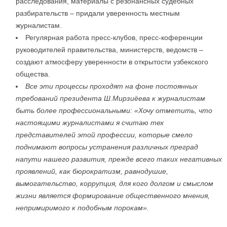
расследования, материалы с резонансных судебных
разбирательств – придали уверенность местным
журналистам.
Регулярная работа пресс-клубов, пресс-коференции
руководителей правительства, министерств, ведомств –
создают атмосферу уверенности в открытости узбекского
общества.
Все эти процессы проходят на фоне постоянных
требований президента Ш.Мирзиёева к журналистам
быть более профессиональными:
«Хочу отметить, что
настоящими журналистами я считаю тех
представителей этой профессии, которые смело
поднимают вопросы устранения различных преград
на
пути нашего развития, прежде всего таких негативных
проявлений, как
бюрократизм, равнодушие,
вымогательство, коррупция, для
кого долгом и
смыслом
жизни является формирование общественного мнения,
непримиримого к
подобным порокам».