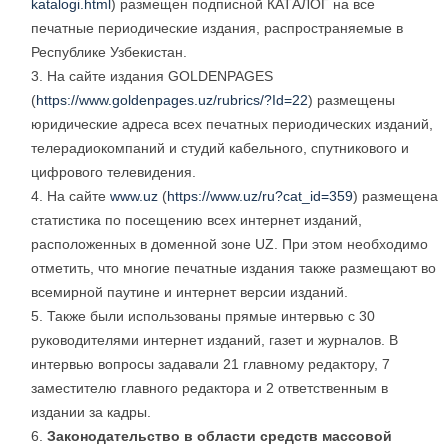
katalogi.html
) размещен подписной КАТАЛОГ на все
печатные периодические издания, распространяемые в
Республике Узбекистан.
На сайте издания GOLDENPAGES
(
https://www.goldenpages.uz/rubrics/?Id=22
) размещены
юридические адреса всех печатных периодических изданий,
телерадиокомпаний и студий кабельного, спутникового и
цифрового телевидения.
На сайте
www.uz
(
https://www.uz/ru?cat_id=359
) размещена
статистика по посещению всех интернет изданий,
расположенных в доменной зоне UZ. При этом необходимо
отметить, что многие печатные издания также размещают во
всемирной паутине и интернет версии изданий.
Также были использованы прямые интервью с 30
руководителями интернет изданий, газет и журналов. В
интервью вопросы задавали 21 главному редактору, 7
заместителю главного редактора и 2 ответственным в
издании за кадры.
Законодательство в области средств массовой