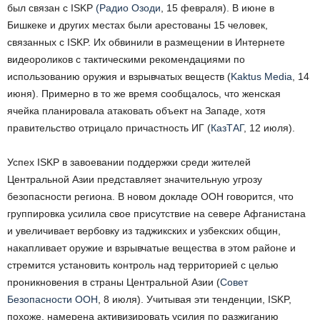
был связан с ISKP
(Радио Озоди
, 15 февраля). В июне в
Бишкеке и других местах были арестованы 15 человек,
связанных с ISKP. Их обвинили в размещении в Интернете
видеороликов с тактическими рекомендациями по
использованию оружия и взрывчатых веществ (
Kaktus Media
, 14
июня). Примерно в то же время сообщалось, что женская
ячейка планировала атаковать объект на Западе, хотя
правительство отрицало причастность ИГ (
КазТАГ
, 12 июля).
Успех ISKP в завоевании поддержки среди жителей
Центральной Азии представляет значительную угрозу
безопасности региона. В новом докладе ООН говорится, что
группировка усилила свое присутствие на севере Афганистана
и увеличивает вербовку из таджикских и узбекских общин,
накапливает оружие и взрывчатые вещества в этом районе и
стремится установить контроль над территорией с целью
проникновения в страны Центральной Азии (
Совет
Безопасности ООН
, 8 июля). Учитывая эти тенденции, ISKP,
похоже, намерена активизировать усилия по разжиганию