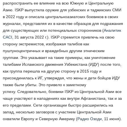
распространить ее влияние на всю Южную и Центральную
Азию. ISKP выпустила оружие для узбекских и таджикских СМИ
в 2022 году и описала центральноазиатских боевиков в своих
журналах, представляя их в качестве образцов для подражания
для существующих или потенциальных сторонников (
Аналитик
CACI
, 31 августа 2022 г.). ISKP стремится привлечь на свою
сторону экстремистов, изображая талибов как
пуштуноцентричных и враждебных другим этническим
группам. Это указывает на такие примеры, как уничтожение
талибами Исламского движения Узбекистана (ИДУ) после того,
как группа перешла на другую сторону в 2015 году и
присоединилась к ИГ, утверждая, что жены и дети бойцов ИДУ
также были убиты. Это привело к заметному
успеху. Следовательно, боевики ISKP из Центральной Азии все
чаще участвуют в нападениях как внутри Афганистана, так и за
его пределами. Сети организации быстро расширились на
запад, несколько заговоров с участием Центральной Азии
охватили Европу и Северную Америку (
Радио Озоди
, 11 июня).