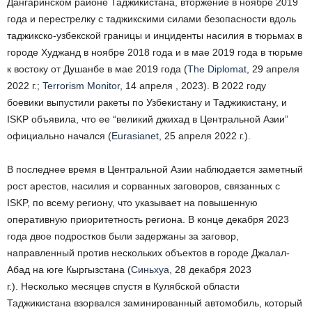
Дангаринском районе Таджикистана, вторжение в ноябре 2019
года и перестрелку с таджикскими силами безопасности вдоль
таджикско-узбекской границы и инциденты насилия в тюрьмах в
городе Худжанд в ноябре 2018 года и в мае 2019 года в тюрьме
к востоку от Душанбе в мае 2019 года (
The Diplomat
, 29 апреля
2022 г.;
Terrorism Monitor
, 14 апреля , 2023). В 2022 году
боевики выпустили ракеты по Узбекистану и Таджикистану, и
ISKP объявила, что ее “великий джихад в Центральной Азии”
официально начался (
Eurasianet
, 25 апреля 2022 г.).
В последнее время в Центральной Азии наблюдается заметный
рост арестов, насилия и сорванных заговоров, связанных с
ISKP, по всему региону, что указывает на повышенную
оперативную приоритетность региона. В конце декабря 2023
года двое подростков были задержаны за заговор,
направленный против нескольких объектов в городе Джалал-
Абад на юге Кыргызстана (
Синьхуа
, 28 декабря 2023
г.). Несколько месяцев спустя в Кулябской области
Таджикистана взорвался заминированный автомобиль, который