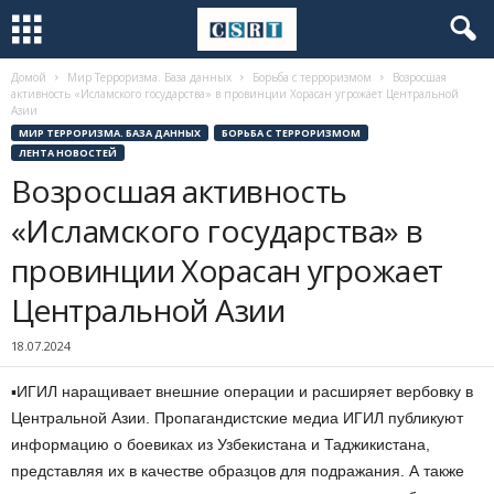
Домой
Мир Терроризма. База данных
Борьба с терроризмом
Возросшая
активность «Исламского государства» в провинции Хорасан угрожает Центральной
Азии
МИР ТЕРРОРИЗМА. БАЗА ДАННЫХ
БОРЬБА С ТЕРРОРИЗМОМ
ЛЕНТА НОВОСТЕЙ
Возросшая активность
«Исламского государства» в
провинции Хорасан угрожает
Центральной Азии
18.07.2024
▪️ИГИЛ наращивает внешние операции и расширяет вербовку в
Центральной Азии. Пропагандистские медиа ИГИЛ публикуют
информацию о боевиках из Узбекистана и Таджикистана,
представляя их в качестве образцов для подражания. А также