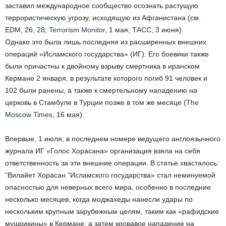
заставил международное сообщество осознать растущую
террористическую угрозу, исходящую из Афганистана (см.
EDM,
26
,
28
;
Terrorism Monitor
, 1 мая;
ТАСС
, 3 июня).
Однако это была лишь последняя из расширенных внешних
операций «Исламского государства» (ИГ). Его боевики также
были причастны к двойному взрыву смертника в иранском
Кермане 2 января, в результате которого погиб 91 человек и
102 были ранены, а также к смертельному нападению на
церковь в Стамбуле в Турции позже в том же месяце (
The
Moscow Times
, 16 мая).
Впервые, 1 июля, в последнем номере ведущего англоязычного
журнала ИГ «Голос Хорасана» организация взяла на себя
ответственность за эти внешние операции. В статье хвасталось:
“Вилайет Хорасан ”Исламского государства» стал неминуемой
опасностью для неверных всего мира, особенно в последние
несколько месяцев, когда моджахеды нанесли удары по
нескольким крупным зарубежным целям, таким как «рафидские
мушрикины» в Кермане, а затем кровавое нападение на