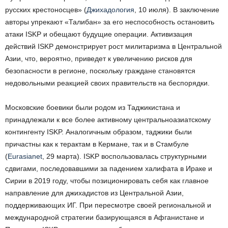
русских крестоносцев» (
Джихадология
, 10 июля). В заключение
авторы упрекают «Талибан» за его неспособность остановить
атаки ISKP и обещают будущие операции. Активизация
действий ISKP демонстрирует рост милитаризма в Центральной
Азии, что, вероятно, приведет к увеличению рисков для
безопасности в регионе, поскольку граждане становятся
недовольными реакцией своих правительств на беспорядки.
Московские боевики были родом из Таджикистана и
принадлежали к все более активному центральноазиатскому
контингенту ISKP. Аналогичным образом, таджики были
причастны как к терактам в Кермане, так и в Стамбуле
(
Eurasianet
, 29 марта). ISKP воспользовалась структурными
сдвигами, последовавшими за падением халифата в Ираке и
Сирии в 2019 году, чтобы позиционировать себя как главное
направление для джихадистов из Центральной Азии,
поддерживающих ИГ. При пересмотре своей региональной и
международной стратегии базирующаяся в Афганистане и