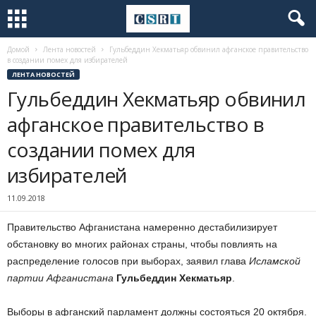
Домой
Лента новостей
Гульбеддин Хекматьяр обвинил афганское правительство
в создании помех для избирателей
ЛЕНТА НОВОСТЕЙ
Гульбеддин Хекматьяр обвинил
афганское правительство в
создании помех для
избирателей
11.09.2018
Правительство Афганистана намеренно дестабилизирует
обстановку во многих районах страны, чтобы повлиять на
распределение голосов при выборах, заявил глава
Исламской
партии Афганистана
Гульбеддин Хекматьяр
.
Выборы в афганский парламент должны состояться 20 октября.