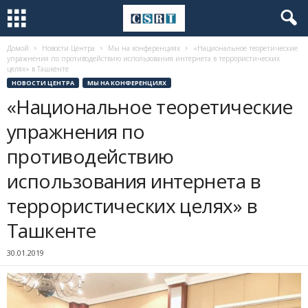
Домой
Новости Центра
Мы на конференциях
«Национальное теоретические
упражнения по противодействию использования интернета в террористических
целях» в Ташкенте
НОВОСТИ ЦЕНТРА
МЫ НА КОНФЕРЕНЦИЯХ
«Национальное теоретические
упражнения по
противодействию
использования интернета в
террористических целях» в
Ташкенте
30.01.2019