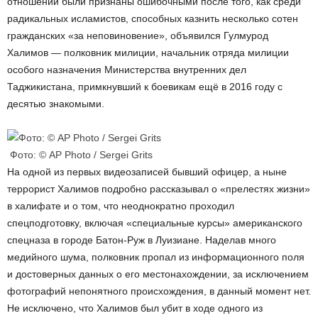
отношении были признаны ошибочными после того, как среди
радикальных исламистов, способных казнить несколько сотен
гражданских «за неповиновение», объявился Гулмурод
Халимов — полковник милиции, начальник отряда милиции
особого назначения Министерства внутренних дел
Таджикистана, примкнувший к боевикам ещё в 2016 году с
десятью знакомыми.
Фото: © AP Photo / Sergei Grits
На одной из первых видеозаписей бывший офицер, а ныне
террорист Халимов подробно рассказывал о «прелестях жизни»
в халифате и о том, что неоднократно проходил
спецподготовку, включая «специальные курсы» американского
спецназа в городе Батон-Руж в Луизиане. Наделав много
медийного шума, полковник пропал из информационного поля
и достоверных данных о его местонахождении, за исключением
фотографий непонятного происхождения, в данный момент нет.
Не исключено, что Халимов был убит в ходе одного из