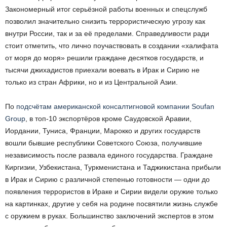
Закономерный итог серьёзной работы военных и спецслужб
позволил значительно снизить террористическую угрозу как
внутри России, так и за её пределами. Справедливости ради
стоит отметить, что лично поучаствовать в создании «халифата
от моря до моря» решили граждане десятков государств, и
тысячи джихадистов приехали воевать в Ирак и Сирию не
только из стран Африки, но и из Центральной Азии.
По
подсчётам американской консалтигновой компании Soufan
Group
, в топ-10 экспортёров кроме Саудовской Аравии,
Иордании, Туниса, Франции, Марокко и других государств
вошли бывшие республики Советского Союза, получившие
независимость после развала единого государства. Граждане
Киргизии, Узбекистана, Туркменистана и Таджикистана прибыли
в Ирак и Сирию с различной степенью готовности — одни до
появления террористов в Ираке и Сирии видели оружие только
на картинках, другие у себя на родине посвятили жизнь службе
с оружием в руках. Большинство заключений экспертов в этом