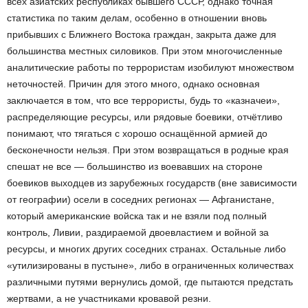
всех азиатских республиках бывшего СССР, однако точная
статистика по таким делам, особенно в отношении вновь
прибывших с Ближнего Востока граждан, закрыта даже для
большинства местных силовиков. При этом многочисленные
аналитические работы по террористам изобилуют множеством
неточностей. Причин для этого много, однако основная
заключается в том, что все террористы, будь то «казначеи»,
распределяющие ресурсы, или рядовые боевики, отчётливо
понимают, что тягаться с хорошо оснащённой армией до
бесконечности нельзя. При этом возвращаться в родные края
спешат не все — большинство из воевавших на стороне
боевиков выходцев из зарубежных государств (вне зависимости
от географии) осели в соседних регионах — Афганистане,
который американские войска так и не взяли под полный
контроль, Ливии, раздираемой двоевластием и войной за
ресурсы, и многих других соседних странах. Остальные либо
«утилизированы в пустыне», либо в ограниченных количествах
различными путями вернулись домой, где пытаются предстать
жертвами, а не участниками кровавой резни.