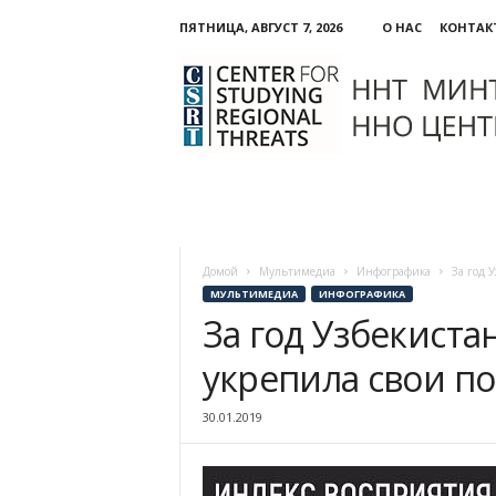
ПЯТНИЦА, АВГУСТ 7, 2026
О НАС
КОНТАК
ННО:
Центр
изучения
региональных
угроз
Домой
Мультимедиа
Инфографика
За год 
МУЛЬТИМЕДИА
ИНФОГРАФИКА
За год Узбекиста
укрепила свои по
30.01.2019