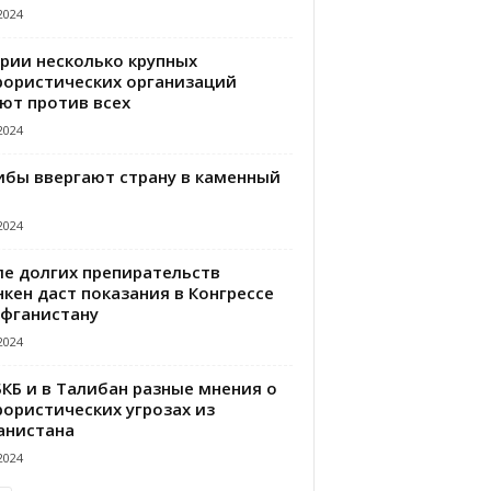
2024
ирии несколько крупных
рористических организаций
ют против всех
2024
ибы ввергают страну в каменный
2024
ле долгих препирательств
кен даст показания в Конгрессе
Афганистану
2024
БКБ и в Талибан разные мнения о
рористических угрозах из
анистана
2024