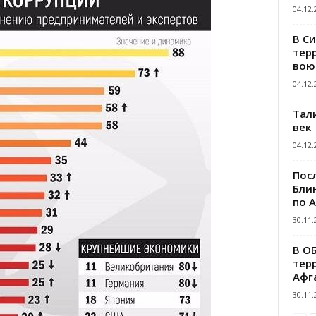
04.12.
В С
тер
вою
04.12.
Тал
век
04.12.
Пос
Блин
по 
30.11.
В О
тер
Афг
30.11.