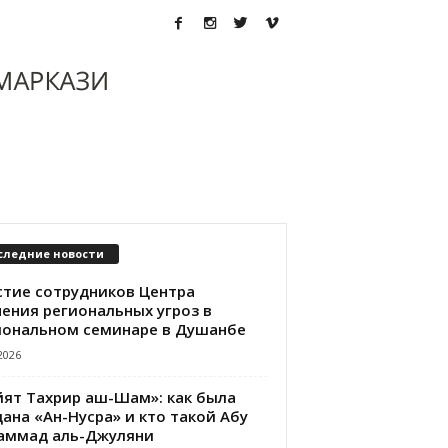
следние новости
стие сотрудников Центра
чения региональных угроз в
иональном семинаре в Душанбе
2026
йят Тахрир аш-Шам»: как была
ана «Ан-Нусра» и кто такой Абу
аммад аль-Джуляни