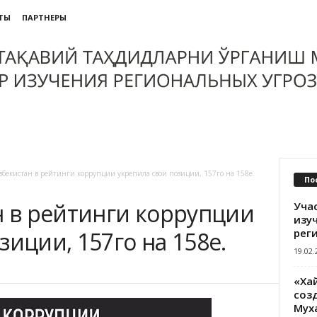
ТЫ
ПАРТНЕРЫ
Узбекистан в рейтинги коррупции укрепила свои позиции, 157го на 158е.
По
н в рейтинги коррупции
Уча
изу
рег
зиции, 157го на 158е.
19.02.
«Ха
созд
Мух