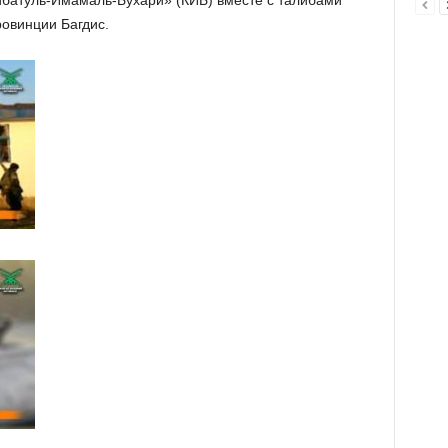
тибатуль-Имамаль-Бухари» (КИБ) вместе с талибами
ровинции Багдис.