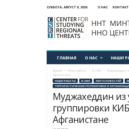
СУББОТА, АВГУСТ 8, 2026
О НАС
КОНТАК
ННО:
Центр
изучения
региональных
угроз
ГЛАВНАЯ
О НАС
НАШИ Р
Домой
Наши работы
В СМИ
Муджахеддин из
Афганистане
НАШИ РАБОТЫ
В СМИ
ЛЕНТА НОВОСТЕЙ
М
ТЕРРОРИСТИЧЕСКИЕ ГРУППИРОВКИ И ОРГАНИЗАЦ
Муджахеддин из 
группировки КИБ
Афганистане