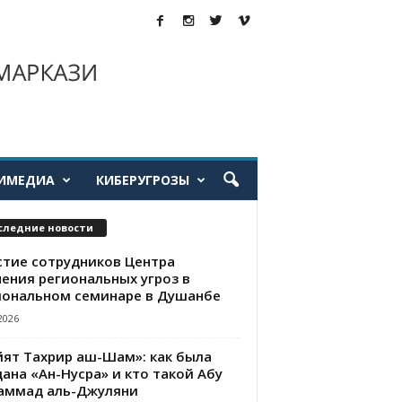
ИМЕДИА
КИБЕРУГРОЗЫ
следние новости
стие сотрудников Центра
чения региональных угроз в
иональном семинаре в Душанбе
2026
йят Тахрир аш-Шам»: как была
ана «Ан-Нусра» и кто такой Абу
аммад аль-Джуляни