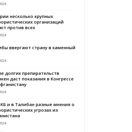
2024
ирии несколько крупных
рористических организаций
ют против всех
2024
ибы ввергают страну в каменный
2024
ле долгих препирательств
кен даст показания в Конгрессе
Афганистану
2024
БКБ и в Талибан разные мнения о
рористических угрозах из
анистана
2024