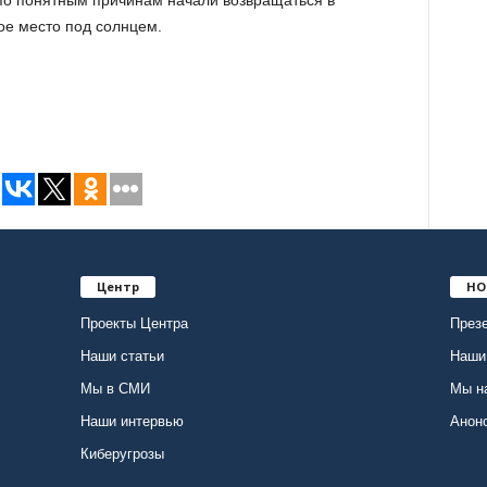
по понятным причинам начали возвращаться в
ое место под солнцем.
Центр
НО
Проекты Центра
Презе
Наши статьи
Наши
Мы в СМИ
Мы н
Наши интервью
Анон
Киберугрозы