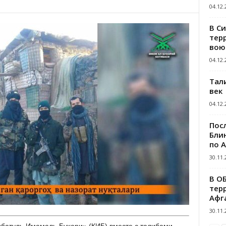
04.12.
В С
тер
вою
04.12.
Тал
век
04.12.
Пос
Блин
по 
30.11.
В О
тер
Афг
30.11.