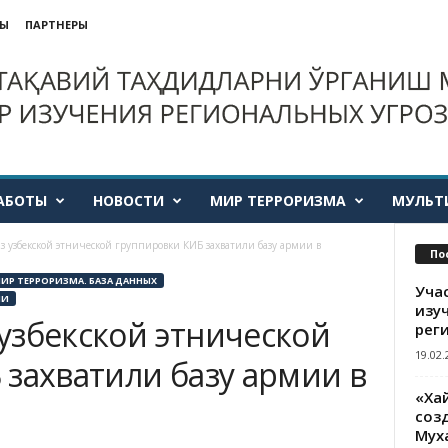
ТЫ
ПАРТНЕРЫ
АБОТЫ
НОВОСТИ
МИР ТЕРРОРИЗМА
МУЛЬТ
 узбекской этнической группировки КИБ захватили базу армии в
По
ИР ТЕРРОРИЗМА. БАЗА ДАННЫХ
Уча
ИИ
изу
узбекской этнической
рег
19.02.
 захватили базу армии в
«Ха
созд
Мух