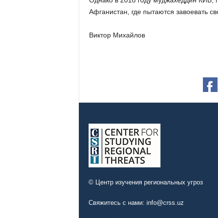
Однако в 2018 году муджахеддин КИБ, 
Афганистан, где пытаются завоевать св
Виктор Михайлов
© Центр изучения региональных угроз
Свяжитесь с нами:
info@crss.uz