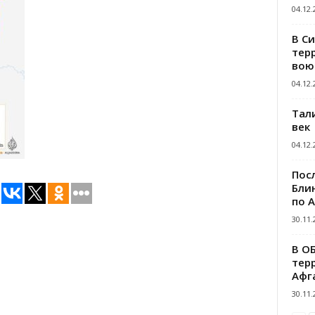
04.12.
В С
тер
вою
04.12.
Тал
век
04.12.
Пос
Блин
по 
30.11.
В О
тер
Афг
30.11.