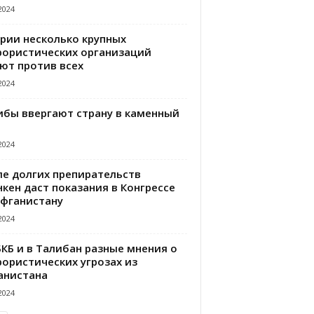
2024
ирии несколько крупных
рористических организаций
ют против всех
2024
ибы ввергают страну в каменный
2024
ле долгих препирательств
кен даст показания в Конгрессе
Афганистану
2024
БКБ и в Талибан разные мнения о
рористических угрозах из
анистана
2024