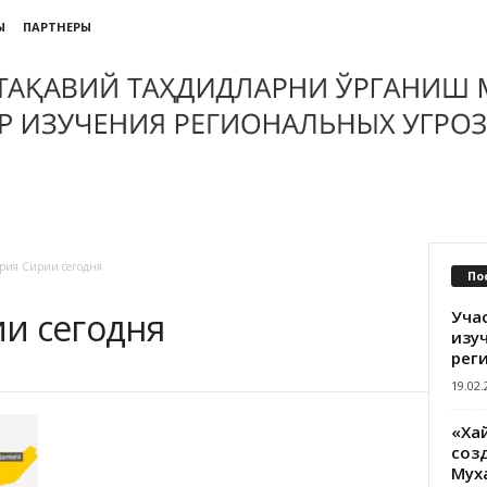
Ы
ПАРТНЕРЫ
рия Сирии сегодня
По
и сегодня
Уча
изу
рег
19.02.
«Ха
созд
Мух