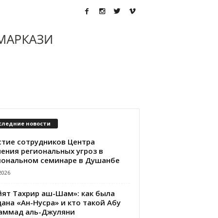
следние новости
стие сотрудников Центра
чения региональных угроз в
иональном семинаре в Душанбе
2026
йят Тахрир аш-Шам»: как была
ана «Ан-Нусра» и кто такой Абу
аммад аль-Джуляни