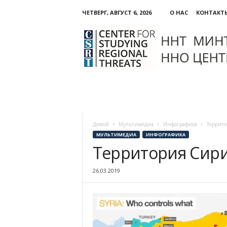
ЧЕТВЕРГ, АВГУСТ 6, 2026
О НАС
КОНТАКТ
ННО:
Центр
изучения
региональных
угроз
Домой
Мультимедиа
Инфографика
Террито
МУЛЬТИМЕДИА
ИНФОГРАФИКА
Территория Сири
26.03.2019