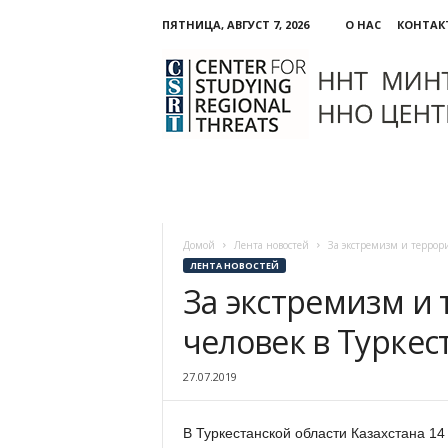
ПЯТНИЦА, АВГУСТ 7, 2026
О НАС
КОНТАК
ННО:
Центр
изучения
региональных
угроз
Домой
Лента новостей
За экстремизм и террори
ЛЕНТА НОВОСТЕЙ
За экстремизм и
человек в Туркес
27.07.2019
В Туркестанской области Казахстана 14