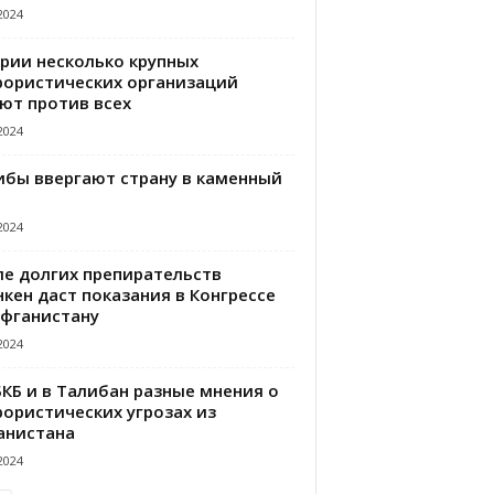
2024
ирии несколько крупных
рористических организаций
ют против всех
2024
ибы ввергают страну в каменный
2024
ле долгих препирательств
кен даст показания в Конгрессе
Афганистану
2024
БКБ и в Талибан разные мнения о
рористических угрозах из
анистана
2024