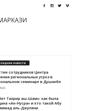
следние новости
стие сотрудников Центра
чения региональных угроз в
иональном семинаре в Душанбе
2026
йят Тахрир аш-Шам»: как была
ана «Ан-Нусра» и кто такой Абу
аммад аль-Джуляни