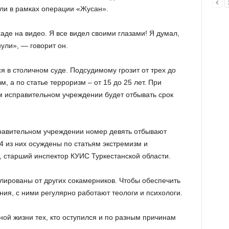
ули в рамках операции «Жусан».
хаде на видео. Я все видел своими глазами! Я думал,
ули», — говорит он.
 в столичном суде. Подсудимому грозит от трех до
, а по статье терроризм – от 15 до 25 лет. При
ом исправительном учреждении будет отбывать срок
правительном учреждении номер девять отбывают
4 из них осуждены по статьям экстремизм и
 старший инспектор КУИС Туркестанской области.
золированы от других сокамерников. Чтобы обеспечить
ия, с ними регулярно работают теологи и психологи.
ной жизни тех, кто оступился и по разным причинам