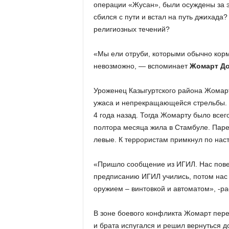
операции «Жусан», были осуждены за э
сбился с пути и встал на путь джихада
религиозных течений?
«Мы ели отруби, которыми обычно кормя
невозможно, — вспоминает
Жомарт Д
Уроженец Казыгуртского района Жомар
ужаса и непрекращающейся стрельбы. В
4 года назад. Тогда Жомарту было всег
полтора месяца жила в Стамбуле. Парень
левые. К террористам примкнул по нас
«Пришло сообщение из ИГИЛ. Нас повез
предписанию ИГИЛ учились, потом нас 
оружием – винтовкой и автоматом», -р
В зоне боевого конфликта Жомарт пере
и брата испугался и решил вернуться д