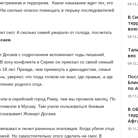
кстремизм и терроризм. Какое наказание ждет тех, кто
04.12.
? На сколько опасно помещать в тюрьму последователей
В С
тер
вою
т скот. А сколько семей умирало от голода, посчитать
04.12.
осаев
.
Тал
т Досаев с содроганием вспоминает годы лишений,
век
 зону конфликта в Сирию он приехал со своей семьей
04.12.
о 18 лет. Прежде, чем примкнуть к джихадистам, семья
Пос
, уверяет, что тогда толком не знал, где правые, а где
Блин
тоянию родного отца.
по 
30.11.
ли в сирийский город Ракку, там мы прожили месяц. По
повезли в Мусаку. Там учили пользоваться боевым
В О
ассказывает Жомарт Досаев.
тер
Афг
вязывал и лечил раненных игиловцев. Когда убили отца
30.11.
омой. Но самостоятельно этого сделать не смог. В