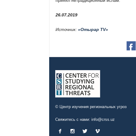
принял нетрадиционный ислам.
26.07.2019
Источник:
«Отырар TV»
© Центр изучения региональных угроз
Свяжитесь с нами:
info@crss.uz