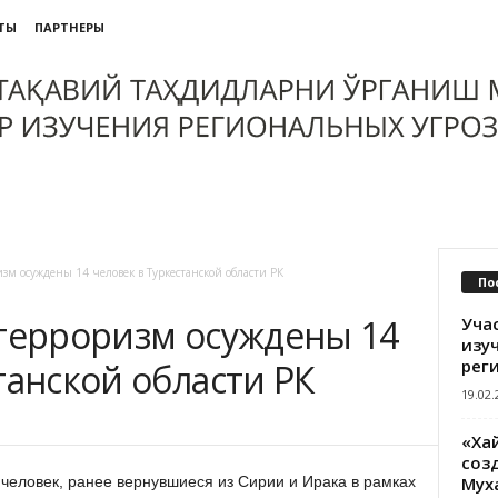
ТЫ
ПАРТНЕРЫ
зм осуждены 14 человек в Туркестанской области РК
По
 терроризм осуждены 14
Уча
изу
рег
танской области РК
19.02.
«Ха
созд
Мух
 человек, ранее вернувшиеся из Сирии и Ирака в рамках