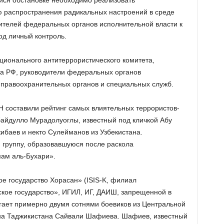
йся обстановке необходимо реализовать
распространения радикальных настроений в среде
ителей федеральных органов исполнительной власти к
од личный контроль.
ционального антитеррористического комитета,
а РФ, руководители федеральных органов
 правоохранительных органов и специальных служб.
 составили рейтинг самых влиятельных террористов-
байдулло Мурадолуоглы, известный под кличкой Абу
баев и некто Сулейманов из Узбекистана.
 группу, образовавшуюся после раскола
ам аль-Бухари».
е государство Хорасан» (ISIS-K, филиал
кое государство», ИГИЛ, ИГ, ДАИШ, запрещенной в
гает примерно двумя сотнями боевиков из Центральной
на Таджикистана Сайвали Шафиева. Шафиев, известный