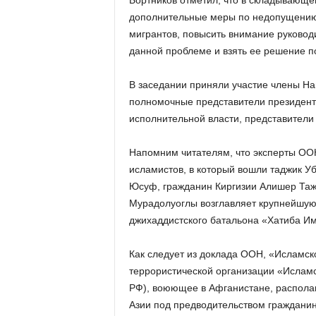
Бортников отметил, что в складывающе
дополнительные меры по недопущению 
мигрантов, повысить внимание руковод
данной проблеме и взять ее решение п
В заседании приняли участие члены На
полномочные представители президент
исполнительной власти, представители
Напомним читателям, что эксперты ООН
исламистов, в который вошли таджик У
Юсуф, гражданин Киргизии Алишер Тажи
Мурадолуоглы возглавляет крупнейшую
джихаддистского батальона «Хатиба Им
Как следует из доклада ООН, «Исламско
террористической организации «Исламс
РФ), воюющее в Афганистане, распола
Азии под предводительством граждани