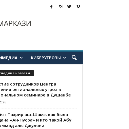
ИМЕДИА
КИБЕРУГРОЗЫ
следние новости
стие сотрудников Центра
чения региональных угроз в
иональном семинаре в Душанбе
2026
йят Тахрир аш-Шам»: как была
ана «Ан-Нусра» и кто такой Абу
аммад аль-Джуляни