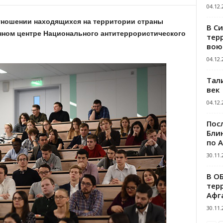
04.12.
отношении находящихся на территории страны
В С
нном центре Национального антитеррористического
тер
вою
04.12.
Тал
век
04.12.
Пос
Блин
по 
30.11.
В О
тер
Афг
30.11.