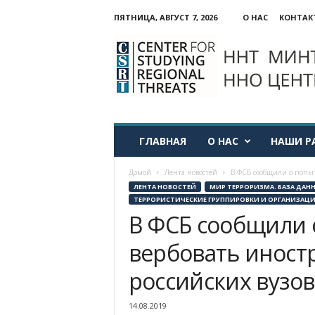
ПЯТНИЦА, АВГУСТ 7, 2026
О НАС
КОНТАК
ННО:
Центр
изучения
региональных
угроз
ГЛАВНАЯ
О НАС
НАШИ Р
Домой
Лента новостей
В ФСБ сообщили о попыт
ЛЕНТА НОВОСТЕЙ
МИР ТЕРРОРИЗМА. БАЗА ДАН
ТЕРРОРИСТИЧЕСКИЕ ГРУППИРОВКИ И ОРГАНИЗАЦ
В ФСБ сообщили 
вербовать иност
российских вузов
14.08.2019