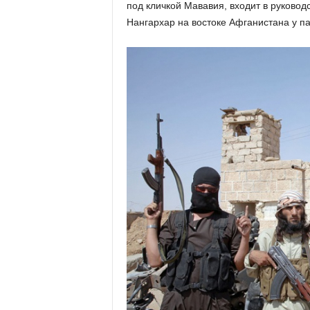
под кличкой Мававия, входит в руковод
Нангархар на востоке Афганистана у па