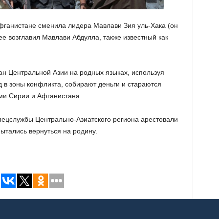
Афганистане сменила лидера Мавлави Зия уль-Хака (он
е возглавил Мавлави Абдулла, также известный как
н Центральной Азии на родных языках, используя
д в зоны конфликта, собирают деньги и стараются
ми Сирии и Афганистана.
пецслужбы Центрально-Азиатского региона арестовали
ытались вернуться на родину.