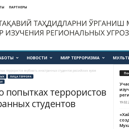
ТЫ
ПАРТНЕРЫ
АБОТЫ
НОВОСТИ
МИР ТЕРРОРИЗМА
МУЛЬТ
ках террористов вербовать иностранных студентов российских вузов
По
НЫХ
ЛИЦА ТЕРРОРА
ИИ
Уча
о попытках террористов
изу
рег
ранных студентов
19.02.
«Ха
созд
Мух