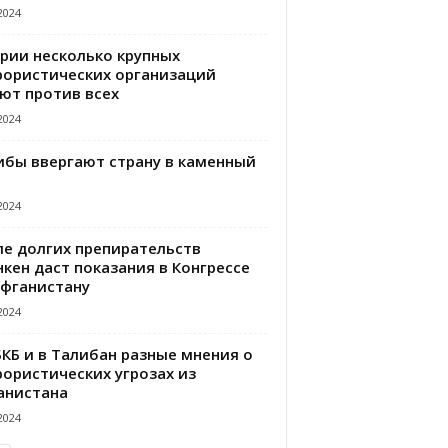
2024
ирии несколько крупных
рористических организаций
ют против всех
2024
ибы ввергают страну в каменный
2024
ле долгих препирательств
кен даст показания в Конгрессе
Афганистану
2024
БКБ и в Талибан разные мнения о
рористических угрозах из
анистана
2024