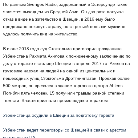
По данным Sveriges Radio, задержанный в Эстерсунде также
является выходцем из Средней Азии. Он два раза получал
отказ в виде на жительство в Швеции, в 2016 ему было
предписано покинуть страну, но с третьей попытки мужчине
удалось получить вид на жительство.
В июне 2018 года суд Стокгольма приговорил гражданина
Узбекистана Рахмата Акилова к пожизненному заключению по
делу о теракте в столице Швеции в апреле 2017-го. Акилов на
грузовике наехал на людей на одной из центральных и
пешеходных улиц Стокгольма Дроттнинггатан. Проехав более
500 метров, он врезался в здание торгового центра Ahlens.
Погибли пять человек, 15 получили травмы разной степени
тяжести. Власти признали произошедшее терактом.
Узбекистанца осудили в Швеции за подготовку теракта
Узбекистан ведет переговоры со Швецией в связи с арестом
выходцев из ЦА