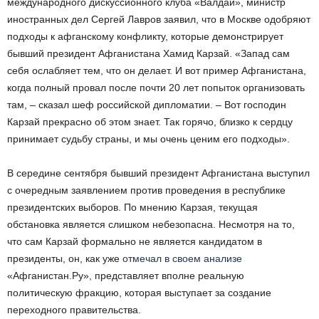
международного дискуссионного клуба «Валдай», министр
иностранных дел Сергей Лавров заявил, что в Москве одобряют
подходы к афганскому конфликту, которые демонстрирует
бывший президент Афганистана Хамид Карзай. «Запад сам
себя ослабляет тем, что он делает. И вот пример Афганистана,
когда полный провал после почти 20 лет попыток организовать
там, – сказал шеф российской дипломатии. – Вот господин
Карзай прекрасно об этом знает. Так горячо, близко к сердцу
принимает судьбу страны, и мы очень ценим его подходы».
В середине сентября бывший президент Афганистана выступил
с очередным заявлением против проведения в республике
президентских выборов. По мнению Карзая, текущая
обстановка является слишком небезопасна. Несмотря на то,
что сам Карзай формально не является кандидатом в
президенты, он, как уже
отмечал в своем анализе
«Афганистан.Ру», представляет вполне реальную
политическую фракцию, которая выступает за создание
переходного правительства.