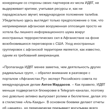
конкуренции со стороны своих партнеров из числа ИДВТ, не
выдерживает критики, учитывая ресурсы и, как ни
парадоксально звучит, международное положение талибов.
Убедительно здесь выглядит только предположение о том, что
непримиримая афганская вооруженная оппозиция просто не
хотела бы лишнего информационного шума вокруг
иностранных террористических сил в Афганистане на фоне
возобновившихся переговоров с США. Уход иностранных
группировок с афганской территории является, как известно,
одним из требований американцев.
«Пропаганда ИДВТ менее заметна, чем деятельность других
радикальных групп, – обратил внимание в разговоре с
порталом «Афганистан.Ру» эксперт Российского совета по
международным делам
Антон Мардасов
. – Как правило, ИДВТ
меньше подвергается блокировке в Telegram-каналах, поэтому
оно довольно активно выпускает ролики и бюллетени, делая это
в стилистике «Аль-Каиды». В основном боевики делают отчеты
об «акциях», но периодически призывают мусульман всего