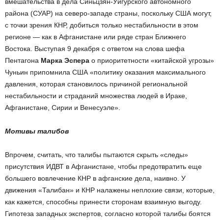
вмешательства в дела Синьцзян-Уйгурского автономного
района (СУАР) на северо-западе страны, поскольку США могут,
с точки зрения КНР, добиться только нестабильности в этом
регионе — как в Афганистане или ряде стран Ближнего
Востока. Выступая 9 декабря с ответом на слова шефа
Пентагона
Марка Эспера
о приоритетности «китайской угрозы»
Чуньин припомнила США «политику оказания максимального
давления, которая становилось причиной региональной
нестабильности и страданий множества людей в Ираке,
Афганистане, Сирии и Венесуэле».
Мотивы талибов
Впрочем, считать, что талибы пытаются скрыть «следы»
присутствия ИДВТ в Афганистане, чтобы предотвратить еще
большего вовлечение КНР в афганские дела, наивно. У
движения «Талибан» и КНР налажены неплохие связи, которые,
как кажется, способны принести сторонам взаимную выгоду.
Гипотеза западных экспертов, согласно которой талибы боятся