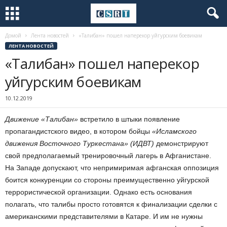
Домой
Лента новостей
«Талибан» пошел наперекор уйгурским боевикам
ЛЕНТА НОВОСТЕЙ
«Талибан» пошел наперекор
уйгурским боевикам
10.12.2019
Движение «Талибан»
встретило в штыки появление
пропагандистского видео, в котором бойцы
«Исламского
движения Восточного Туркестана» (ИДВТ)
демонстрируют
свой предполагаемый тренировочный лагерь в Афганистане.
На Западе допускают, что непримиримая афганская оппозиция
боится конкуренции со стороны преимущественно уйгурской
террористической организации. Однако есть основания
полагать, что талибы просто готовятся к финализации сделки с
американскими представителями в Катаре. И им не нужны