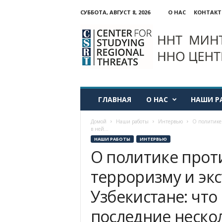
СУББОТА, АВГУСТ 8, 2026
О НАС
КОНТАК
ННО:
Центр
изучения
региональных
угроз
ГЛАВНАЯ
О НАС
НАШИ Р
Домой
Наши работы
Интервью
О политике 
в ней...
НАШИ РАБОТЫ
ИНТЕРВЬЮ
О политике прот
терроризму и эк
Узбекистане: что
последние нескол