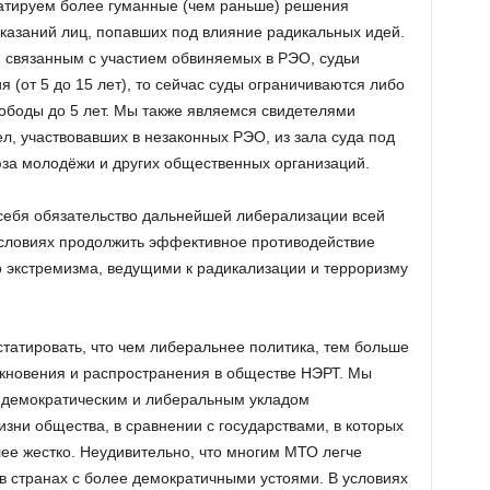
татируем более гуманные (чем раньше) решения
казаний лиц, попавших под влияние радикальных идей.
, связанным с участием обвиняемых в РЭО, судьи
 (от 5 до 15 лет), то сейчас суды ограничиваются либо
боды до 5 лет. Мы также являемся свидетелями
л, участвовавших в незаконных РЭО, из зала суда под
за молодёжи и других общественных организаций.
 себя обязательство дальнейшей либерализации всей
условиях продолжить эффективное противодействие
 экстремизма, ведущими к радикализации и терроризму
татировать, что чем либеральнее политика, тем больше
икновения и распространения в обществе НЭРТ. Мы
с демократическим и либеральным укладом
изни общества, в сравнении с государствами, в которых
ее жестко. Неудивительно, что многим МТО легче
в странах с более демократичными устоями. В условиях