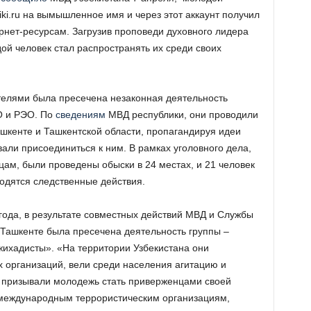
ki.ru на вымышленное имя и через этот аккаунт получил
нет-ресурсам. Загрузив проповеди духовного лидера
й человек стал распространять их среди своих
елями была пресечена незаконная деятельность
О и РЭО. По
сведениям
МВД республики, они проводили
шкенте и Ташкентской области, пропагандируя идеи
али присоединиться к ним. В рамках уголовного дела,
цам, были проведены обыски в 24 местах, и 21 человек
одятся следственные действия.
 года, в результате совместных действий МВД и Службы
 Ташкенте была пресечена деятельность группы –
ихадисты». «На территории Узбекистана они
 организаций, вели среди населения агитацию и
, призывали молодежь стать приверженцами своей
 международным террористическим организациям,