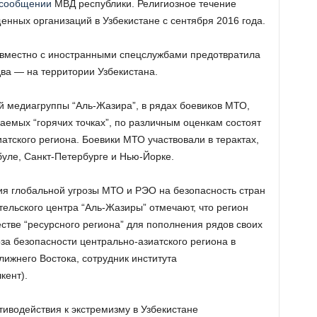
 сообщении
МВД республики. Религиозное течение
енных организаций в Узбекистане с сентября 2016 года.
овместно с иностранными спецслужбами предотвратила
два — на территории Узбекистана.
 медиагруппы “Аль-Жазира”, в рядах боевиков МТО,
аемых “горячих точках”, по различным оценкам состоят
тского региона. Боевики МТО участвовали в терактах,
уле, Санкт-Петербурге и Нью-Йорке.
ия глобальной угрозы МТО и РЭО на безопасность стран
ельского центра “Аль-Жазиры” отмечают, что регион
стве “ресурсного региона” для пополнения рядов своих
оза безопасности центрально-азиатского региона в
лижнего Востока, сотрудник института
кент).
иводействия к экстремизму в Узбекистане