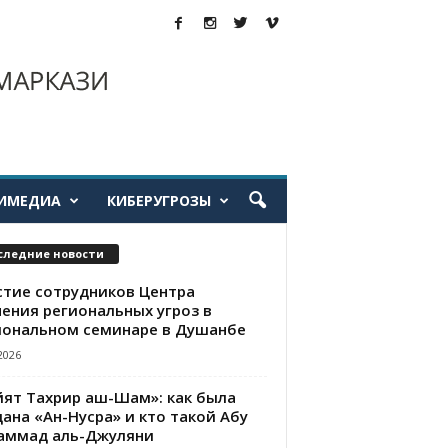
ИМЕДИА
КИБЕРУГРОЗЫ
следние новости
стие сотрудников Центра
чения региональных угроз в
иональном семинаре в Душанбе
2026
йят Тахрир аш-Шам»: как была
ана «Ан-Нусра» и кто такой Абу
аммад аль-Джуляни