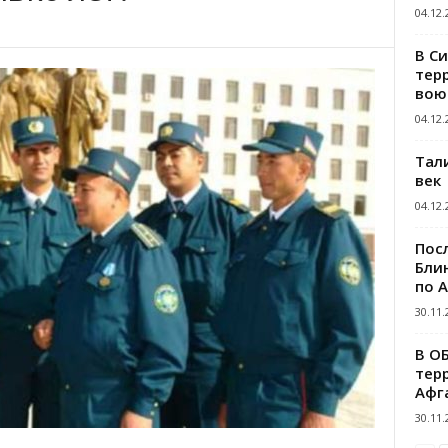
04.12.
В С
тер
вою
04.12.
Тал
век
04.12.
Пос
Блин
по 
30.11.
В О
тер
Афг
30.11.