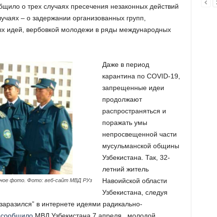
бщило о трех случаях пресечения незаконных действий
случаях – о задержании организованных групп,
х идей, вербовкой молодежи в ряды международных
Даже в период
карантина по COVID-19,
запрещенные идеи
продолжают
распространяться и
поражать умы
непросвещенной части
мусульманской общины
Узбекистана. Так, 32-
летний житель
Навоийской области
ное фото. Фото: веб-сайт МВД РУз
Узбекистана, следуя
заразился” в интернете идеями радикально-
к
сообщило
МВД Узбекистана 7 апреля, молодой