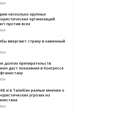
2024
ирии несколько крупных
рористических организаций
ют против всех
2024
ибы ввергают страну в каменный
2024
ле долгих препирательств
кен даст показания в Конгрессе
Афганистану
2024
БКБ и в Талибан разные мнения о
рористических угрозах из
анистана
2024