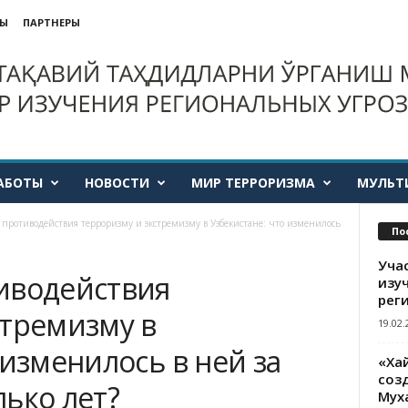
ТЫ
ПАРТНЕРЫ
АБОТЫ
НОВОСТИ
МИР ТЕРРОРИЗМА
МУЛЬТ
противодействия терроризму и экстремизму в Узбекистане: что изменилось
По
Уча
иводействия
изу
рег
стремизму в
19.02.
 изменилось в ней за
«Ха
созд
ько лет?
Мух