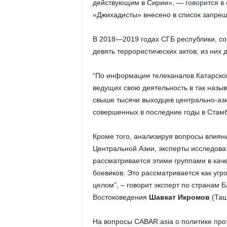
действующим в Сирии», —
говорится в
«Джихадисты» внесено в список запрещ
В 2018—2019 годах СГБ республики, с
девять террористических актов, из них 
“По информации телеканалов Катарской
ведущих свою деятельность в так назыв
свыше тысячи выходцев центрально-азиа
совершенных в последние годы в Стамб
Кроме того, анализируя вопросы влиян
Центральной Азии, эксперты исследоват
рассматривается этими группами в каче
боевиков. Это рассматривается как угр
целом”, – говорит эксперт по странам Б
Востоковедения
Шавкат Икромов
(Таш
На вопросы CABAR.asia о политике прот