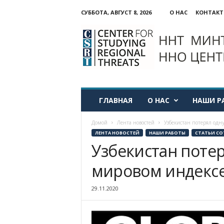
СУББОТА, АВГУСТ 8, 2026
О НАС
КОНТАК
ННО:
Центр
изучения
региональных
угроз
ГЛАВНАЯ
О НАС
НАШИ Р
Домой
Лента новостей
Узбекистан потерял одн
ЛЕНТА НОВОСТЕЙ
НАШИ РАБОТЫ
СТАТЬИ СО
Узбекистан поте
мировом индекс
29.11.2020