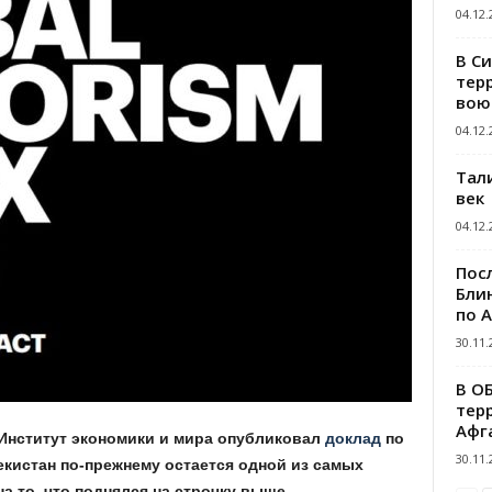
04.12.
В С
тер
вою
04.12.
Тал
век
04.12.
Пос
Блин
по 
30.11.
В О
тер
Афг
Институт экономики и мира опубликовал
доклад
по
30.11.
бекистан по-прежнему остается одной из самых
а то, что поднялся на строчку выше.