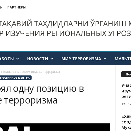
ТЫ
ПАРТНЕРЫ
АБОТЫ
НОВОСТИ
МИР ТЕРРОРИЗМА
МУЛЬТ
у позицию в мировом индексе терроризма
По
ТРУДНИКОВ ЦЕНТРА
рял одну позицию в
Уча
изу
рег
е терроризма
19.02.
«Ха
созд
Мух