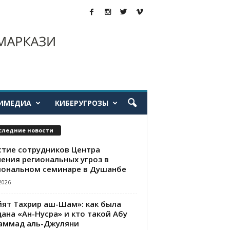
ИМЕДИА
КИБЕРУГРОЗЫ
следние новости
стие сотрудников Центра
чения региональных угроз в
иональном семинаре в Душанбе
2026
йят Тахрир аш-Шам»: как была
ана «Ан-Нусра» и кто такой Абу
аммад аль-Джуляни