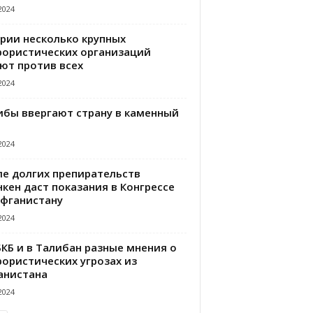
2024
ирии несколько крупных
рористических организаций
ют против всех
2024
ибы ввергают страну в каменный
2024
ле долгих препирательств
кен даст показания в Конгрессе
Афганистану
2024
БКБ и в Талибан разные мнения о
рористических угрозах из
анистана
2024