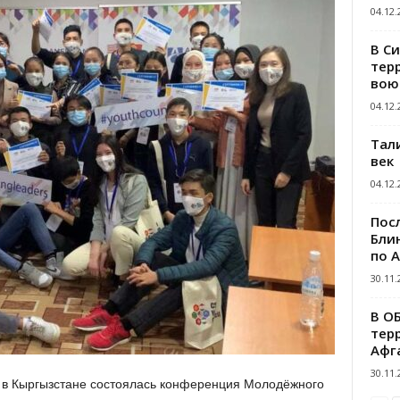
04.12.
В С
тер
вою
04.12.
Тал
век
04.12.
Пос
Блин
по 
30.11.
В О
тер
Афг
30.11.
не в Кыргызстане состоялась конференция Молодёжного