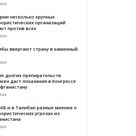
2024
ирии несколько крупных
рористических организаций
ют против всех
2024
ибы ввергают страну в каменный
2024
ле долгих препирательств
кен даст показания в Конгрессе
Афганистану
2024
БКБ и в Талибан разные мнения о
рористических угрозах из
анистана
2024