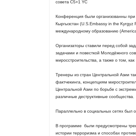
совета С5+1 YC
Конференция были организованны при 
Кыргызстан (U.S.Embassy in the Kyrgyz 
международному образованию (American co
Организаторы ставили перед собой зад
задачами и повесткой Молодёжного сов
мироcстроительства, а также о том, ка
Тренеры из стран Центральной Азии та
фактчекинга, концепциям миростроител
Центральной Азии по борьбе с экстрем
различные деструктивные сообщества.
Параллельно в социальных сетях был о
В программе были предусмотрены трен
истории терроризма и способах против