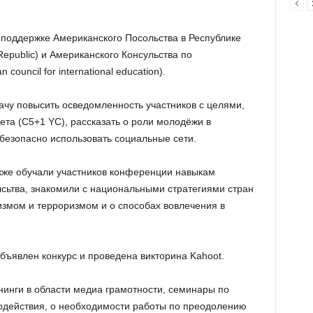
поддержке Американского Посольства в Республике
Republic) и Американского Консульства по
uncil for international education).
ачу повысить осведомленность участников с целями,
ета (С5+1 YC), рассказать о роли молодёжи в
к безопасно использовать социальные сети.
кже обучали участников конференции навыкам
сьтва, знакомили с национальными стратегиями стран
измом и терроризмом и о способах вовлечения в
бъявлен конкурс и проведена викторина Kahoot.
инги в области медиа грамотности, семинары по
одействия, о необходимости работы по преодолению