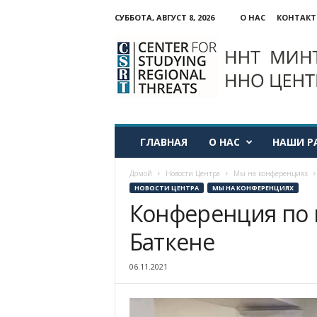
СУББОТА, АВГУСТ 8, 2026
О НАС
КОНТАК
ННО:
Центр
изучения
региональных
угроз
ГЛАВНАЯ
О НАС
НАШИ Р
Домой
Новости Центра
Мы на конференциях
НОВОСТИ ЦЕНТРА
МЫ НА КОНФЕРЕНЦИЯХ
Конференция по 
Баткене
06.11.2021