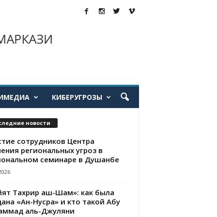
ИМЕДИА
КИБЕРУГРОЗЫ
следние новости
стие сотрудников Центра
чения региональных угроз в
иональном семинаре в Душанбе
2026
йят Тахрир аш-Шам»: как была
ана «Ан-Нусра» и кто такой Абу
аммад аль-Джуляни