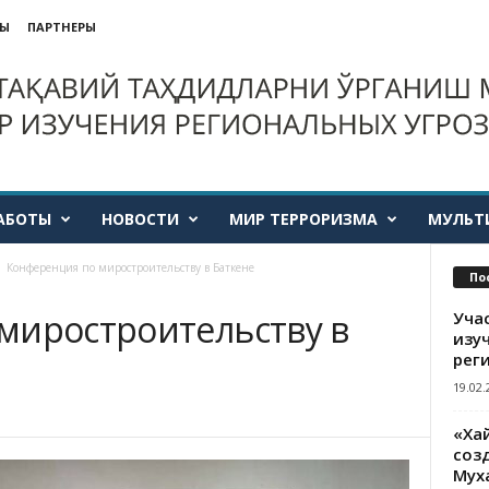
ТЫ
ПАРТНЕРЫ
АБОТЫ
НОВОСТИ
МИР ТЕРРОРИЗМА
МУЛЬТ
Конференция по миростроительству в Баткене
По
миростроительству в
Уча
изу
рег
19.02.
«Ха
созд
Мух