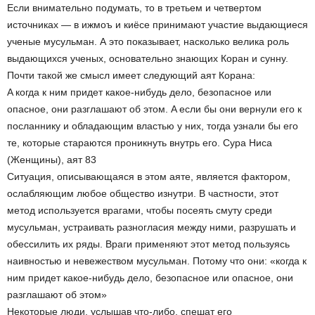
Если внимательно подумать, то в третьем и четвертом
источниках — в ижмоъ и киёсе принимают участие выдающиеся
ученые мусульман. А это показывает, насколько велика роль
выдающихся ученых, основательно знающих Коран и сунну.
Почти такой же смысл имеет следующий аят Корана:
A когда к ним придет какое-нибудь дело, безопасное или
опасное, они разглашают об этом. A если бы они вернули его к
посланнику и обладающим властью y них, тогда узнали бы его
те, которые стараются проникнуть внутрь его. Сура Ниса
(Женщины), аят 83
Ситуация, описывающаяся в этом аяте, является фактором,
ослабляющим любое общество изнутри. В частности, этот
метод используется врагами, чтобы посеять смуту среди
мусульман, устраивать разногласия между ними, разрушать и
обессилить их ряды. Враги применяют этот метод пользуясь
наивностью и невежеством мусульман. Потому что они: «когда к
ним придет какое-нибудь дело, безопасное или опасное, они
разглашают об этом»
Некоторые люди, услышав что-либо, спешат его