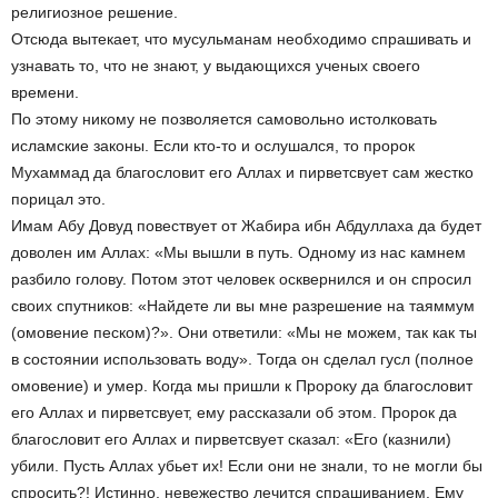
религиозное решение.
Отсюда вытекает, что мусульманам необходимо спрашивать и
узнавать то, что не знают, у выдающихся ученых своего
времени.
По этому никому не позволяется самовольно истолковать
исламские законы. Если кто-то и ослушался, то пророк
Мухаммад да благословит его Аллах и пирветсвует сам жестко
порицал это.
Имам Абу Довуд повествует от Жабира ибн Абдуллаха да будет
доволен им Аллах: «Мы вышли в путь. Одному из нас камнем
разбило голову. Потом этот человек осквернился и он спросил
своих спутников: «Найдете ли вы мне разрешение на таяммум
(омовение песком)?». Они ответили: «Мы не можем, так как ты
в состоянии использовать воду». Тогда он сделал гусл (полное
омовение) и умер. Когда мы пришли к Пророку да благословит
его Аллах и пирветсвует, ему рассказали об этом. Пророк да
благословит его Аллах и пирветсвует сказал: «Его (казнили)
убили. Пусть Аллах убьет их! Если они не знали, то не могли бы
спросить?! Истинно, невежество лечится спрашиванием. Ему