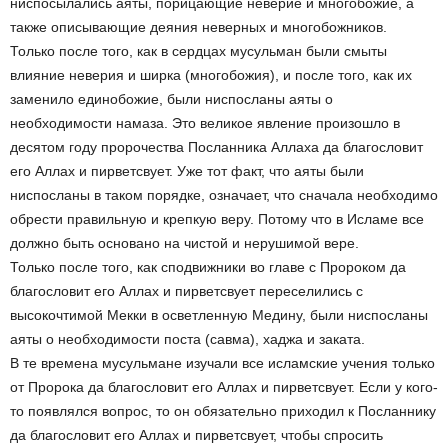
ниспосылались аяты, порицающие неверие и многобожие, а
также описывающие деяния неверных и многобожников.
Только после того, как в сердцах мусульман были смыты
влияние неверия и ширка (многобожия), и после того, как их
заменило единобожие, были ниспосланы аяты о
необходимости намаза. Это великое явление произошло в
десятом году пророчества Посланника Аллаха да благословит
его Аллах и пирветсвует. Уже тот факт, что аяты были
ниспосланы в таком порядке, означает, что сначала необходимо
обрести правильную и крепкую веру. Потому что в Исламе все
должно быть основано на чистой и нерушимой вере.
Только после того, как сподвижники во главе с Пророком да
благословит его Аллах и пирветсвует переселились с
высокочтимой Мекки в осветленную Медину, были ниспосланы
аяты о необходимости поста (савма), хаджа и заката.
В те времена мусульмане изучали все исламские учения только
от Пророка да благословит его Аллах и пирветсвует. Если у кого-
то появлялся вопрос, то он обязательно приходил к Посланнику
да благословит его Аллах и пирветсвует, чтобы спросить