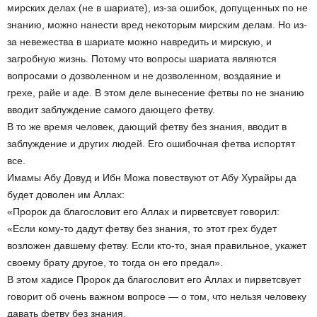
мирских делах (не в шариате), из-за ошибок, допущенных по не
знанию, можно нанести вред некоторым мирским делам. Но из-
за невежества в шариате можно навредить и мирскую, и
загробную жизнь. Потому что вопросы шариата являются
вопросами о дозволенном и не дозволенном, воздаяние и
грехе, райе и аде. В этом деле вынесение фетвы по не знанию
вводит заблуждение самого дающего фетву.
В то же время человек, дающий фетву без знания, вводит в
заблуждение и других людей. Его ошибочная фетва испортят
все.
Имамы Абу Довуд и Ибн Можа повествуют от Абу Хурайры да
будет доволен им Аллах:
«Пророк да благословит его Аллах и пирветсвует говорил:
«Если кому-то дадут фетву без знания, то этот грех будет
возложен давшему фетву. Если кто-то, зная правильное, укажет
своему брату другое, то тогда он его предал».
В этом хадисе Пророк да благословит его Аллах и пирветсвует
говорит об очень важном вопросе — о том, что нельзя человеку
давать фетву без знания.