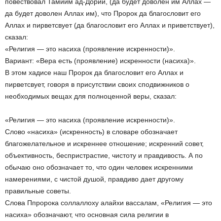
повествовал Тамийм ад-Дорий, (да будет доволен им Аллах —
да будет доволен Аллах им), что Пророк да благословит его
Аллах и пирветсвует (да благословит его Аллах и приветствует),
сказал:
«Религия — это насиха (проявление искренности)».
Вариант: «Вера есть (проявление) искренности (насиха)».
В этом хадисе наш Пророк да благословит его Аллах и
пирветсвует, говоря в присутствии своих сподвижников о
необходимых вещах для полноценной веры, сказал:
«Религия — это насиха (проявление искренности)».
Слово «насиха» (искренность) в словаре обозначает
благожелательное и искреннее отношение; искренний совет,
объективность, беспристрастие, чистоту и правдивость. А по
обычаю оно обозначает то, что один человек искренними
намерениями, с чистой душой, правдиво дает другому
правильные советы.
Слова Ппророка соллаллоху алайхи вассалам, «Религия — это
насиха» обозначают, что основная сила религии в