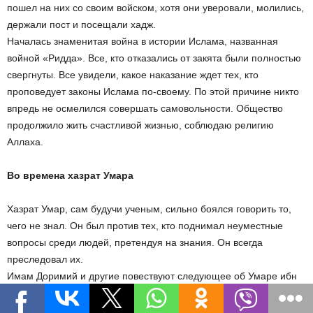
пошел на них со своим войском, хотя они уверовали, молились,
держали пост и посещали хадж.
Началась знаменитая война в истории Ислама, названная
войной «Ридда». Все, кто отказались от закята были полностью
свергнуты. Все увидели, какое наказание ждет тех, кто
проповедует законы Ислама по-своему. По этой причине никто
впредь не осмелился совершать самовольности. Общество
продолжило жить счастливой жизнью, соблюдаю религию
Аллаха.
Во времена хазрат Умара
Хазрат Умар, сам будучи ученым, сильно боялся говорить то,
чего не знал. Он был против тех, кто поднимал неуместные
вопросы среди людей, претендуя на знания. Он всегда
преследовал их.
Имам Доримий и другие повествуют следующее об Умаре ибн
Хаттабе да будет доволен им Аллах: «Субайг ал-Ирокий начал
спрашивать разные вещи из Корана среди воинов мусульман.