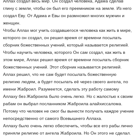
Аллах создал весь мир. Он создал человека, Адама сделав
глину с земли, чтобы он был его преемником на земле. Из него
создал Еву. От Адама и Евы он размножил многих мужчин и
женщин.
Чтобы Аллах мог учить создавшегося человека как жить в мире,
которого он создал, он решил время от времени посылать
сборник божественных учений, который называется религией.
Чтобы научить человека, которого Он сам создал, как жить в
этом мире, Аллах решил время от времени посылать сборник
божественных учений. Этот сборник называется религией.
Аллах решил, что не сам будет посылать божественную
религию людям, а будет посылать её через своего ангела, по
имени Жаброил. Разумеется, сделать эту работу самому
Аллаху без Жаброила было очень легко. Но с жалостью к своим
рабам он выбрал посланником Жаброила алайхиссалома.
Потому что человек не смог бы вынести получать каждое учение
непосредственно от самого Всевышнего Аллаха.
Аллаху было очень легко обеспечить, чтобы все его рабы лично
приняли религию от ангела Жаброила. Но Он этого не сделал.