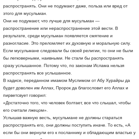
распространять. Они не подумают даже, польза или вред от
этого для мусульман.
Они не подумают, что лучше для мусульман —
распространение или нераспространение этой вести. В
результате, среди мусульман появляется смятение и
разногласие. Это преломляет их духовную и моральную силу.
Если мусульмане следовали бы своей религии, то они не были
бы легковерными, наивными. Не стали бы распространять
сразу услышанное. Потому что, по законам Ислама нельзя
распространять все услышанное.
В хадисе, переданном имамом Муслимом от Абу Хурайры да
будет доволен им Аллах, Пророк да благословит его Аллах и
пирветсвует говорил:
«Достаточно того, что человек болтает, все что слышал, чтобы
его считали лжецом».
Услышав важную весть, мусульмане не должны стараться
распространять его, они должны поступить иначе. То есть, «A
если бы они вернули его к посланнику и обладающим властью y