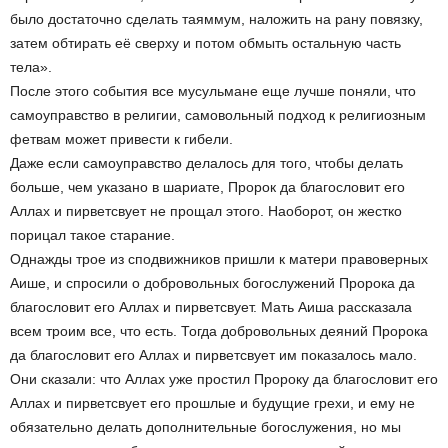
было достаточно сделать таяммум, наложить на рану повязку,
затем обтирать её сверху и потом обмыть остальную часть
тела».
После этого события все мусульмане еще лучше поняли, что
самоуправство в религии, самовольный подход к религиозным
фетвам может привести к гибели.
Даже если самоуправство делалось для того, чтобы делать
больше, чем указано в шариате, Пророк да благословит его
Аллах и пирветсвует не прощал этого. Наоборот, он жестко
порицал такое старание.
Однажды трое из сподвижников пришли к матери правоверных
Аише, и спросили о добровольных богослужений Пророка да
благословит его Аллах и пирветсвует. Мать Аиша рассказала
всем троим все, что есть. Тогда добровольных деяний Пророка
да благословит его Аллах и пирветсвует им показалось мало.
Они сказали: что Аллах уже простил Пророку да благословит его
Аллах и пирветсвует его прошлые и будущие грехи, и ему не
обязательно делать дополнительные богослужения, но мы