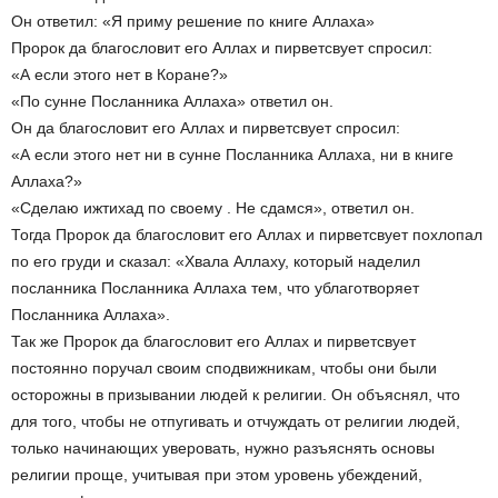
Он ответил: «Я приму решение по книге Аллаха»
Пророк да благословит его Аллах и пирветсвует спросил:
«А если этого нет в Коране?»
«По сунне Посланника Аллаха» ответил он.
Он да благословит его Аллах и пирветсвует спросил:
«А если этого нет ни в сунне Посланника Аллаха, ни в книге
Аллаха?»
«Сделаю ижтихад по своему . Не сдамся», ответил он.
Тогда Пророк да благословит его Аллах и пирветсвует похлопал
по его груди и сказал: «Хвала Аллаху, который наделил
посланника Посланника Аллаха тем, что ублаготворяет
Посланника Аллаха».
Так же Пророк да благословит его Аллах и пирветсвует
постоянно поручал своим сподвижникам, чтобы они были
осторожны в призывании людей к религии. Он объяснял, что
для того, чтобы не отпугивать и отчуждать от религии людей,
только начинающих уверовать, нужно разъяснять основы
религии проще, учитывая при этом уровень убеждений,