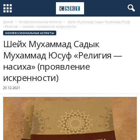
Домой
Конфессиональные аспекты
Шейх Мухаммад Садык Мухаммад Юсуф
«Религия — насиха» (проявление искренности)
КОНФЕССИОНАЛЬНЫЕ АСПЕКТЫ
Шейх Мухаммад Садык
Мухаммад Юсуф «Религия —
насиха» (проявление
искренности)
20.12.2021