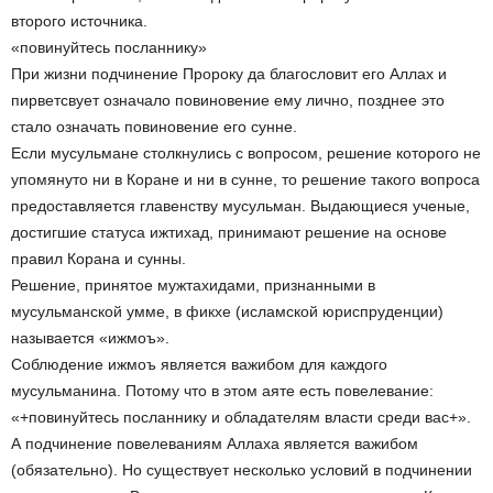
второго источника.
«повинуйтесь посланнику»
При жизни подчинение Пророку да благословит его Аллах и
пирветсвует означало повиновение ему лично, позднее это
стало означать повиновение его сунне.
Если мусульмане столкнулись с вопросом, решение которого не
упомянуто ни в Коране и ни в сунне, то решение такого вопроса
предоставляется главенству мусульман. Выдающиеся ученые,
достигшие статуса ижтихад, принимают решение на основе
правил Корана и сунны.
Решение, принятое мужтахидами, признанными в
мусульманской умме, в фикхе (исламской юриспруденции)
называется «ижмоъ».
Соблюдение ижмоъ является важибом для каждого
мусульманина. Потому что в этом аяте есть повелевание:
«+повинуйтесь посланнику и обладателям власти среди вас+».
А подчинение повелеваниям Аллаха является важибом
(обязательно). Но существует несколько условий в подчинении