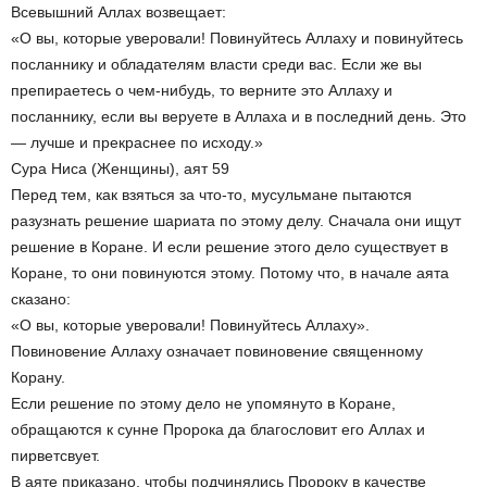
Всевышний Аллах возвещает:
«O вы, которые уверовали! Повинуйтесь Аллаху и повинуйтесь
посланнику и обладателям власти среди вас. Если же вы
препираетесь o чем-нибудь, то верните это Аллаху и
посланнику, если вы веруете в Аллаха и в последний день. Это
— лучше и прекраснее по исходу.»
Сура Ниса (Женщины), аят 59
Перед тем, как взяться за что-то, мусульмане пытаются
разузнать решение шариата по этому делу. Сначала они ищут
решение в Коране. И если решение этого дело существует в
Коране, то они повинуются этому. Потому что, в начале аята
сказано:
«O вы, которые уверовали! Повинуйтесь Аллаху».
Повиновение Аллаху означает повиновение священному
Корану.
Если решение по этому дело не упомянуто в Коране,
обращаются к сунне Пророка да благословит его Аллах и
пирветсвует.
В аяте приказано, чтобы подчинялись Пророку в качестве