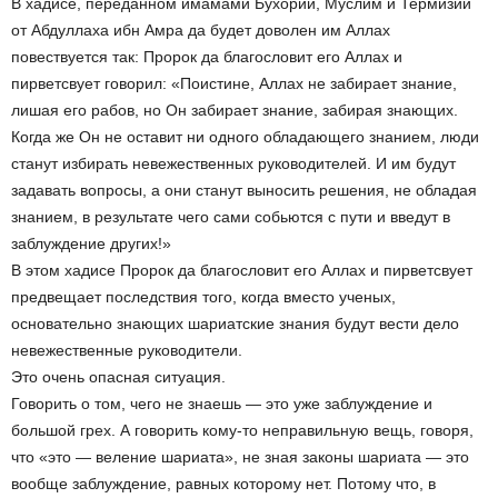
В хадисе, переданном имамами Бухорий, Муслим и Термизий
от Абдуллаха ибн Амра да будет доволен им Аллах
повествуется так: Пророк да благословит его Аллах и
пирветсвует говорил: «Поистине, Аллах не забирает знание,
лишая его рабов, но Он забирает знание, забирая знающих.
Когда же Он не оставит ни одного обладающего знанием, люди
станут избирать невежественных руководителей. И им будут
задавать вопросы, а они станут выносить решения, не обладая
знанием, в результате чего сами собьются с пути и введут в
заблуждение других!»
В этом хадисе Пророк да благословит его Аллах и пирветсвует
предвещает последствия того, когда вместо ученых,
основательно знающих шариатские знания будут вести дело
невежественные руководители.
Это очень опасная ситуация.
Говорить о том, чего не знаешь — это уже заблуждение и
большой грех. А говорить кому-то неправильную вещь, говоря,
что «это — веление шариата», не зная законы шариата — это
вообще заблуждение, равных которому нет. Потому что, в