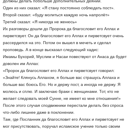
должны делать побольше дополнительных деяний.
Один из них сказал: «Я стану постоянно соблюдать пост».
Второй сказал: «буду молиться каждую ночь напролёт»
Третий сказал: «Я никогда не женюсь»
Их разговоры дошли до Пророка да благословит его Аллах и
пирветсвует. Он да благословит его Аллах и пирветсвует очень
рассердился на это. Потом он вышел в мечеть и сделал
проповедь. А в конце высказал следующий хадис:
Имамы Бухорий, Муслим и Насаи повествуют от Анаса да будет
доволен им Аллах:
«Пророк да благословит его Аллах и пирветсвует говорил:
«Знайте! Клянусь Аллахом, я больше вас страшусь Аллаха и
больше вас боюсь Его. Но и держу пост, а иногда не держу. Я
молюсь и сплю. И заключаю браки с женщинами. Тот, кто не
желает следовать моей Сунне, не имеет ко мне отношения!»
После этого случая сподвижники перестали делать без спроса
что-либо лишнее даже в поклонении.
Там, где Посланник да благословит его Аллах и пирветсвует не
мог присутствовать, поручал исламское учение только своим