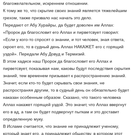
благожелательном, искреннем отношении.
К тому же то, что скрытие своих знаний является тяжелейшим
грехом, также призвало нас начать это дело.
Передают от Абу Хурайры, да будет доволен им Аллах:
«Пророк да благословит его Аллах и пирветсвует говорил:
«Если у кого-то спросят о знании, и тот человек, зная ответа,
скроет его, то в судный день Аллах НАКАЖЕТ его с горящий
уздой». Передали Абу Довуд и Термизий.
В этом хадисе наш Пророк да благословит его Аллах и
пирветсвует, показывая нам, каковы будут последствия скрытия
знаний, тем временем призывает к распространению знаний.
Значит, если кто-то будет скрывать свои знания, не
распространяя другим, то в судный день он обязательно будет
наказан особенным образом. Сказано, что такого человека
Аллах накажет горящей уздой. Это значит, что Аллах ввергнут
его в ад, а там он будет подвергнут пыткам и это доставит
определенную муку.
В Исламе считается, что знание не принадлежит ученому,
который знает его, а принадлежит обществу, в котором этот