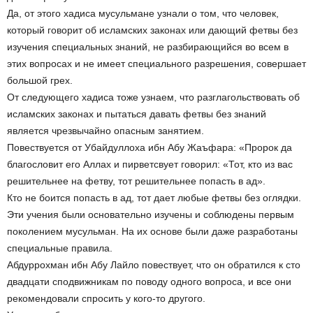
Да, от этого хадиса мусульмане узнали о том, что человек,
который говорит об исламских законах или дающий фетвы без
изучения специальных знаний, не разбирающийся во всем в
этих вопросах и не имеет специального разрешения, совершает
большой грех.
От следующего хадиса тоже узнаем, что разглагольствовать об
исламских законах и пытаться давать фетвы без знаний
является чрезвычайно опасным занятием.
Повествуется от Убайдуллоха ибн Абу Жаъфара: «Пророк да
благословит его Аллах и пирветсвует говорил: «Тот, кто из вас
решительнее на фетву, тот решительнее попасть в ад».
Кто не боится попасть в ад, тот дает любые фетвы без оглядки.
Эти учения были основательно изучены и соблюдены первым
поколением мусульман. На их основе были даже разработаны
специальные правила.
Абдуррохман ибн Абу Лайло повествует, что он обратился к сто
двадцати сподвижникам по поводу одного вопроса, и все они
рекомендовали спросить у кого-то другого.