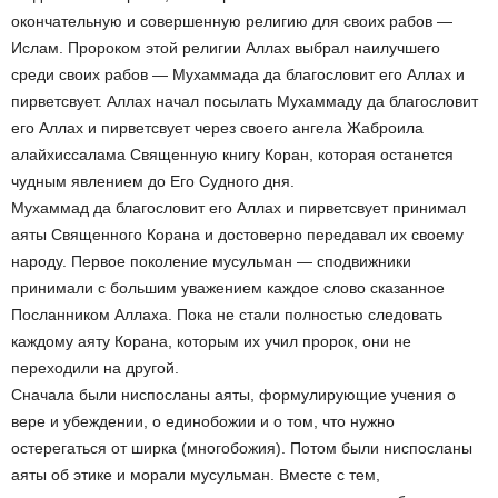
окончательную и совершенную религию для своих рабов —
Ислам. Пророком этой религии Аллах выбрал наилучшего
среди своих рабов — Мухаммада да благословит его Аллах и
пирветсвует. Аллах начал посылать Мухаммаду да благословит
его Аллах и пирветсвует через своего ангела Жаброила
алайхиссалама Священную книгу Коран, которая останется
чудным явлением до Его Судного дня.
Мухаммад да благословит его Аллах и пирветсвует принимал
аяты Священного Корана и достоверно передавал их своему
народу. Первое поколение мусульман — сподвижники
принимали с большим уважением каждое слово сказанное
Посланником Аллаха. Пока не стали полностью следовать
каждому аяту Корана, которым их учил пророк, они не
переходили на другой.
Сначала были ниспосланы аяты, формулирующие учения о
вере и убеждении, о единобожии и о том, что нужно
остерегаться от ширка (многобожия). Потом были ниспосланы
аяты об этике и морали мусульман. Вместе с тем,