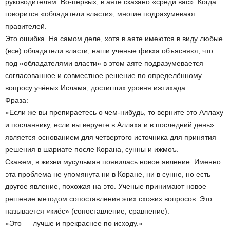
руководителям. Во-первых, в аяте сказано «среди вас». Когда
говорится «обладатели власти», многие подразумевают
правителей.
Это ошибка. На самом деле, хотя в аяте имеются в виду любые
(все) обладатели власти, наши ученые фикха объясняют, что
под «обладателями власти» в этом аяте подразумевается
согласованное и совместное решение по определённому
вопросу учёных Ислама, достигших уровня ижтихада.
Фраза:
«Если же вы препираетесь о чем-нибудь, то верните это Аллаху
и посланнику, если вы веруете в Аллаха и в последний день»
является основанием для четвертого источника для принятия
решения в шариате после Корана, сунны и ижмоъ.
Скажем, в жизни мусульман появилась новое явление. Именно
эта проблема не упомянута ни в Коране, ни в сунне, но есть
другое явление, похожая на это. Ученые принимают новое
решение методом сопоставления этих схожих вопросов. Это
называется «киёс» (сопоставление, сравнение).
«Это — лучше и прекраснее по исходу.»