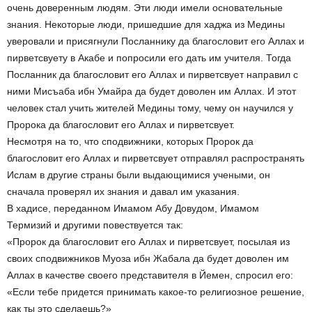
очень доверенным людям. Эти люди имели основательные
знания. Некоторые люди, пришедшие для хаджа из Медины
уверовали и присягнули Посланнику да благословит его Аллах и
пирветсвуету в Акабе и попросили его дать им учителя. Тогда
Посланник да благословит его Аллах и пирветсвует направил с
ними Мисъаба ибн Умайра да будет доволен им Аллах. И этот
человек стал учить жителей Медины тому, чему он научился у
Пророка да благословит его Аллах и пирветсвует.
Несмотря на то, что сподвижники, которых Пророк да
благословит его Аллах и пирветсвует отправлял распространять
Ислам в другие страны были выдающимися учеными, он
сначала проверял их знания и давал им указания.
В хадисе, переданном Имамом Абу Довудом, Имамом
Термизий и другими повествуется так:
«Пророк да благословит его Аллах и пирветсвует, посылая из
своих сподвижников Муоза ибн Жабала да будет доволен им
Аллах в качестве своего представителя в Йемен, спросил его:
«Если тебе придется принимать какое-то религиозное решение,
как ты это сделаешь?»