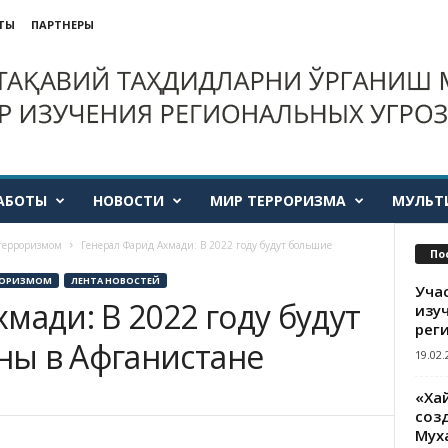
ТЫ
ПАРТНЕРЫ
АБОТЫ
НОВОСТИ
МИР ТЕРРОРИЗМА
МУЛЬТ
 терроризмом
Генерал Фарид Ахмади: В 2022 году будут большие
По
РРОРИЗМОМ
ЛЕНТА НОВОСТЕЙ
Уча
мади: В 2022 году будут
изу
рег
ы в Афганистане
19.02.
«Ха
созд
Мух