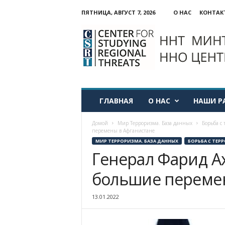
ПЯТНИЦА, АВГУСТ 7, 2026
О НАС
КОНТАК
ННО:
Центр
изучения
региональных
угроз
ГЛАВНАЯ
О НАС
НАШИ Р
Домой
Мир Терроризма. База данных
Борьба с
перемены в Афганистане
МИР ТЕРРОРИЗМА. БАЗА ДАННЫХ
БОРЬБА С ТЕ
Генерал Фарид Ах
большие перемен
13.01.2022