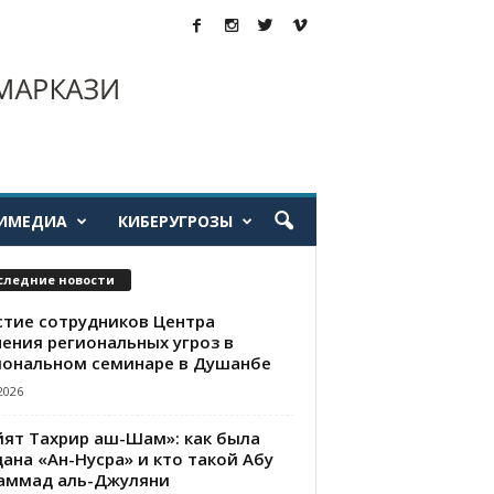
ИМЕДИА
КИБЕРУГРОЗЫ
следние новости
стие сотрудников Центра
чения региональных угроз в
иональном семинаре в Душанбе
2026
йят Тахрир аш-Шам»: как была
ана «Ан-Нусра» и кто такой Абу
аммад аль-Джуляни