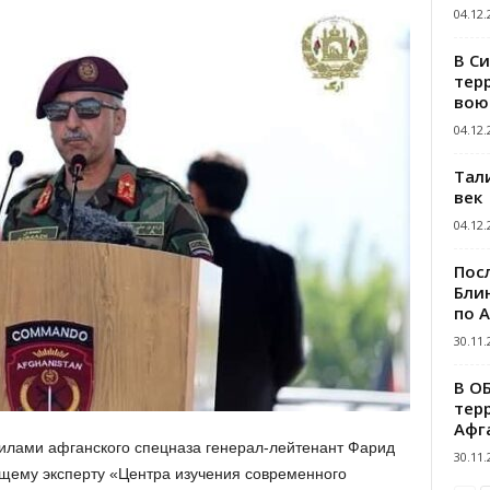
04.12.
В С
тер
вою
04.12.
Тал
век
04.12.
Пос
Блин
по 
30.11.
В О
тер
Афг
лами афганского спецназа генерал-лейтенант Фарид
30.11.
щему эксперту «Центра изучения современного