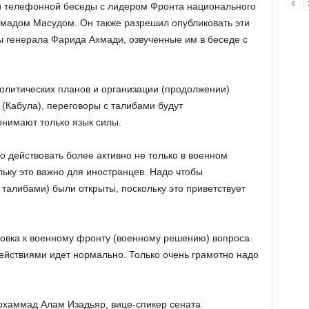
й телефонной беседы с лидером Фронта национального
мадом Масудом. Он также разрешил опубликовать эти
 генерала Фарида Ахмади, озвученные им в беседе с
политических планов и организации (продолжении)
 (Кабула), переговоры с талибами будут
онимают только язык силы.
 действовать более активно не только в военном
льку это важно для иностранцев. Надо чтобы
 талибами) были открыты, поскольку это приветствует
товка к военному фронту (военному решению) вопроса.
действиями идет нормально. Только очень грамотно надо
охаммад Алам Изадьяр, вице-спикер сената