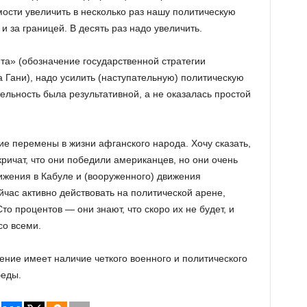
ости увеличить в несколько раз нашу политическую
 и за границей. В десять раз надо увеличить.
та» (обозначение государственной стратегии
Гани), надо усилить (наступательную) политическую
ельность была результативной, а не оказалась простой
шие перемены в жизни афганского народа. Хочу сказать,
 кричат, что они победили американцев, но они очень
ижения в Кабуле и (вооруженного) движения
йчас активно действовать на политической арене,
Сто процентов — они знают, что скоро их не будет, и
со всеми.
ение имеет наличие четкого военного и политического
беды.