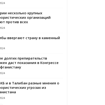
2024
ирии несколько крупных
рористических организаций
ют против всех
2024
ибы ввергают страну в каменный
2024
ле долгих препирательств
кен даст показания в Конгрессе
Афганистану
2024
БКБ и в Талибан разные мнения о
рористических угрозах из
анистана
2024