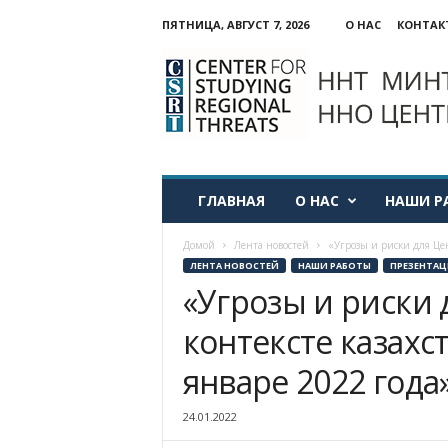
ПЯТНИЦА, АВГУСТ 7, 2026
О НАС
КОНТАК
ННО:
Центр
изучения
региональных
угроз
ГЛАВНАЯ
О НАС
НАШИ Р
Домой
Лента новостей
«Угрозы и риски для Цен
ЛЕНТА НОВОСТЕЙ
НАШИ РАБОТЫ
ПРЕЗЕНТАЦ
«Угрозы и риски 
контексте казахс
январе 2022 года
24.01.2022