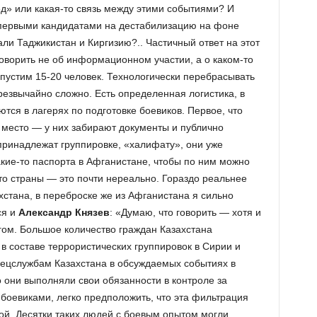
ед» или какая-то связь между этими событиями? И
, первыми кандидатами на дестабилизацию на фоне
ли Таджикистан и Киргизию?.. Частичный ответ на этот
говорить не об информационном участии, а о каком-то
опустим 15-20 человек. Технологически перебрасывать
резвычайно сложно. Есть определенная логистика, в
ся в лагерях по подготовке боевиков. Первое, что
 место — у них забирают документы и публично
принадлежат группировке, «халифату», они уже
акие-то паспорта в Афганистане, чтобы по ним можно
то страны — это почти нереально. Гораздо реальнее
хстана, в переброске же из Афганистана я сильно
ся и
Александр Князев
: «Думаю, что говорить — хотя и
гом. Большое количество граждан Казахстана
в составе террористических группировок в Сирии и
спецслужбам Казахстана в обсуждаемых событиях в
 они выполняли свои обязанности в контроле за
оевиками, легко предположить, что эта фильтрация
ой. Десятки таких людей с боевым опытом могли