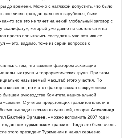
поры до времени. Можно с натяжкой допустить, что было
ольшое число граждан дальнего зарубежья, были
 как-то все это не тянет на некий глобальный заговор с
у «халифату», который уже давно не состоялся и на
тов просто попытались «оседлать» уже возникшее
ул — это, видимо, тоже из серии вопросов к
асились с тем, что важным фактором эскалации
минальных групп и террористических групп. При этом
циально называемый масштаб этого участия. По
или косвенно, но и этот фактор связан с окружением
 о бывшем руководстве Комитета национальной
 «семьи». С учетом предстоящих транзитов власти в
облема выглядит весьма актуальной, говорит
Александр
етил
Бахтиёр Эргашев
, «можно вспомнить 2007 год и
 тогдашнем туркменском транзите. Тогда это было очень
осле этого президент Туркмении и начал серьезно