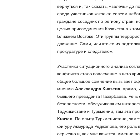
вернуться и, так сказать, «залечь» до 
среди участников какое-то совсем неб
граждане соседних по региону стран, но
целью присоединения Казахстана к том
Ближнем Востоке. Эти группы террорис
движение. Сами, или кто-то их подтолкн
прокуратуре и следствию».
Участники ситуационного анализа согл
конфликта стало вовлечение в него кри
общее большое сомнение вызывает офи
мнению
Александра Князева
, прямо, 
бывшего президента Назарбаева. Речь
безопасности, обслуживавшем интересы
Таджикистане и Туркмении, там эта пр
Князев
. По опыту Туркменистана, зам
фигуру Акмурада Реджепова, его роль в
серьезно и, как мне кажется, именно п