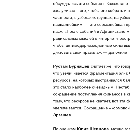
обсуждались эти события в Казахстане
заслуживает того, чтобы его собрать и 
частности, в узбекских группах, на уз
наиважнейшим, — это серьезнейшая пр
нас». «После событий в Афганистане м
радикальных мыслей в интернет-простр
чтобы антимодернизационные силы выш
диктовать свои правила», — дополняет
Рустам Бурнашев
считает же, что гово
что увеличивается фрагментация элит.
ресурсов, на которых выстраивался бал
это стало наиболее очевидным. Нестаб
сокращение поступления финансов в ка
тому, что ресурсов не хватает, вот эта
увеличивается. Сокращение «кормовой 
Эргашев
.
По оценкам
Юри
я
Шевцов
а
, можно го