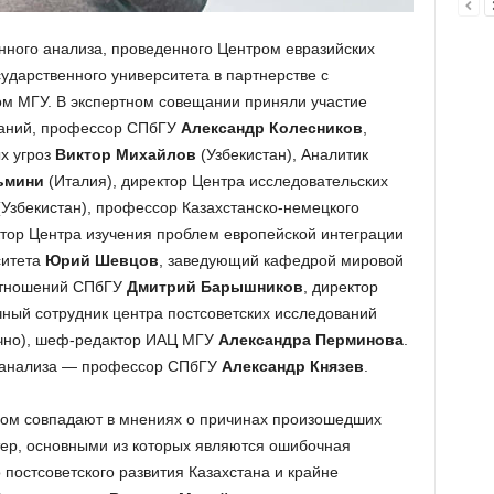
нного анализа, проведенного Центром евразийских
ударственного университета в партнерстве с
 МГУ. В экспертном совещании приняли участие
ваний, профессор СПбГУ
Александр Колесников
,
х угроз
Виктор Михайлов
(Узбекистан), Аналитик
ьмини
(Италия), директор Центра исследовательских
Узбекистан), профессор Казахстанско-немецкого
ктор Центра изучения проблем европейской интеграции
ситета
Юрий Шевцов
, заведующий кафедрой мировой
отношений СПбГУ
Дмитрий Барышников
, директор
чный сотрудник центра постсоветских исследований
чно), шеф-редактор ИАЦ МГУ
Александра Перминова
.
о анализа — профессор СПбГУ
Александр Князев
.
лом совпадают в мнениях о причинах произошедших
ер, основными из которых являются ошибочная
постсоветского развития Казахстана и крайне