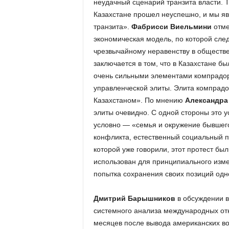
неудачный сценарий транзита власти. 
Казахстане прошел неуспешно, и мы яв
транзита».
Фабрисси Виельмини
отме
экономическая модель, по которой след
чрезвычайному неравенству в обществ
заключается в том, что в Казахстане 
очень сильными элементами компрадорс
управленческой элиты. Элита компрадо
Казахстаном». По мнению
Александра
элиты очевидно. С одной стороны это у
условно — «семья и окружение бывшег
конфликта, естественный социальный п
которой уже говорили, этот протест бы
использован для принципиального изме
попытка сохранения своих позиций одн
Дмитрий Барышников
в обсуждении в
системного анализа международных отн
месяцев после вывода американских во