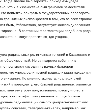
х. Тогда вполне был вероятен приход Ахмурада
ено, что и в Узбекистане был феномен заместителя
его попыткой поиграть в государственный переворот».
на транзитных рисков кроется в том, что во всех странах
ет быть, Узбекистана, отсутствует консолидированная
нтирована. В состоянии фрагментации подобного рода
захстане, могут проявиться, где угодно», —
угих радикальных религиозных течений в Казахстане и
кт общеизвестный. Но в январских событиях в
тно проявился как один из важных факторов
рен, что угроза религиозной радикализации находится
го внимания. По мнению эксперта, «салафитский
изкий к президенту, его близкий родственник, является
екистане эту угрозу почувствовали, потому что есть
подвержен салафитскому влиянию». Еще больше
 уровень радикализации самого центральноазиатского
группах соцсетей, телеграмм-каналах, например, как