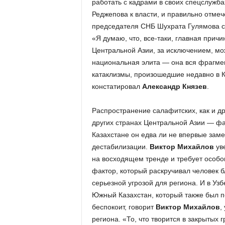
работать с кадрами в своих спецслужба
Реджепова к власти, и правильно отмеч
председателя СНБ Шухрата Гулямова с 
«Я думаю, что, все-таки, главная причи
Центральной Азии, за исключением, мож
национальная элита — она вся фрагме
катаклизмы, произошедшие недавно в Ка
констатировал
Александр Князев
.
Распространение салафитских, как и др
других странах Центральной Азии — фа
Казахстане он едва ли не впервые заме
дестабилизации.
Виктор Михайлов
уве
на восходящем тренде и требует особо
фактор, который раскручивал человек бл
серьезной угрозой для региона. И в Узб
Южный Казахстан, который также был 
беспокоит, говорит
Виктор Михайлов
,
региона. «То, что творится в закрытых 