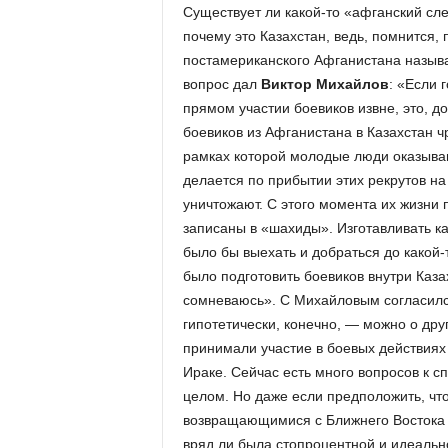
Существует ли какой-то «афганский сл
почему это Казахстан, ведь, помнится
постамериканского Афганистана называ
вопрос дал
Виктор Михайлов
: «Если 
прямом участии боевиков извне, это, д
боевиков из Афганистана в Казахстан ч
рамках которой молодые люди оказывают
делается по прибытии этих рекрутов на
уничтожают. С этого момента их жизни 
записаны в «шахиды». Изготавливать к
было бы выехать и добраться до какой-
было подготовить боевиков внутри Каза
сомневаюсь». С Михайловым согласил
гипотетически, конечно, — можно о дру
принимали участие в боевых действиях 
Ираке. Сейчас есть много вопросов к 
целом. Но даже если предположить, что
возвращающимися с Ближнего Востока б
вряд ли была стопроцентной и идеальн