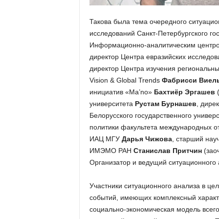
Такова была тема очередного ситуацио
исследований Санкт-Петербургского гос
Информационно-аналитическим центром
директор Центра евразийских исследо
директор Центра изучения региональны
Vision & Global Trends
Фабрисси Виел
инициатив «Ma’no»
Бахтиёр Эргашев
(
университета
Рустам Бурнашев
, дире
Белорусского государственного универ
политики факультета международных 
ИАЦ МГУ
Дарья Чижова
, старший нау
ИМЭМО РАН
Станислав Притчин
(зао
Организатор и ведущий ситуационног
Участники ситуационного анализа в це
событий, имеющих комплексный характ
социально-экономическая модель всего 