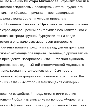
Так, по мнению
Виктора Михайлова
, «транзит власти в
ляемся свидетелями последствий этого неудачного
тил, что «базовая причина — несправедливая
овала страна 30 лет и которая привела к
е». По мнению
Бахтиёра Эргашева
, «главная причина
был сформирован режим олигархического капитализма с
тва как среди крупной буржуазии, так и среди
рская и она мало связывает свои интересы с
 Князева
наличие конфликта между двумя группами
словно «команда президента Токаева», с другой так же
о президента Назарбаева». Это — главная сущность
ротест, порожденный той экономической моделью, о
л использован и стал фоновым, он был просто
нения конфигурации внутриэлитного конфликта. Как
ой из названных сторон в меняющейся ситуации».
нешних воздействий, предложил с точки зрения
ошений обратить внимание на вопрос: «Через пять
йск из Афганистана происходят события в Казахстане.