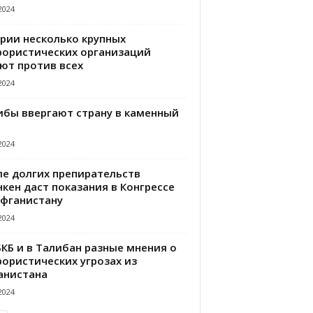
2024
ирии несколько крупных
рористических организаций
ют против всех
2024
ибы ввергают страну в каменный
2024
ле долгих препирательств
кен даст показания в Конгрессе
Афганистану
2024
БКБ и в Талибан разные мнения о
рористических угрозах из
анистана
2024