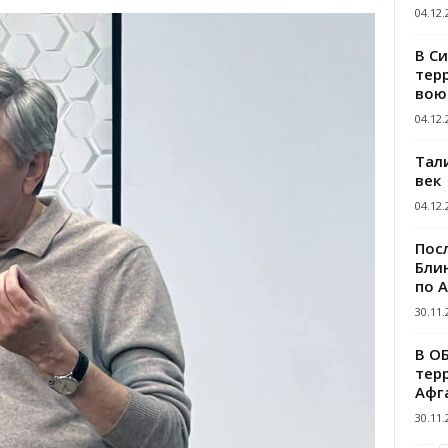
04.12.
В С
тер
вою
04.12.
Тал
век
04.12.
Пос
Блин
по 
30.11.
В О
тер
Афг
30.11.