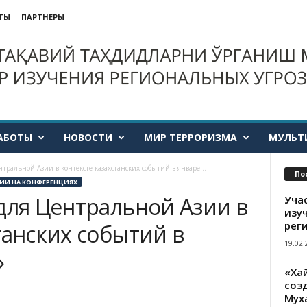
ТЫ
ПАРТНЕРЫ
АБОТЫ
НОВОСТИ
МИР ТЕРРОРИЗМА
МУЛЬТ
тральной Азии в контексте казахстанских событий в январе...
По
ИИ НА КОНФЕРЕНЦИЯХ
для Центральной Азии в
Уча
изу
рег
танских событий в
19.02.
»
«Ха
созд
Мух