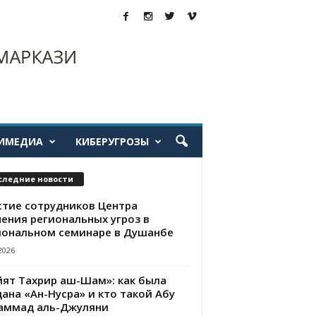
ИМЕДИА
КИБЕРУГРОЗЫ
следние новости
стие сотрудников Центра
чения региональных угроз в
иональном семинаре в Душанбе
2026
йят Тахрир аш-Шам»: как была
ана «Ан-Нусра» и кто такой Абу
аммад аль-Джуляни