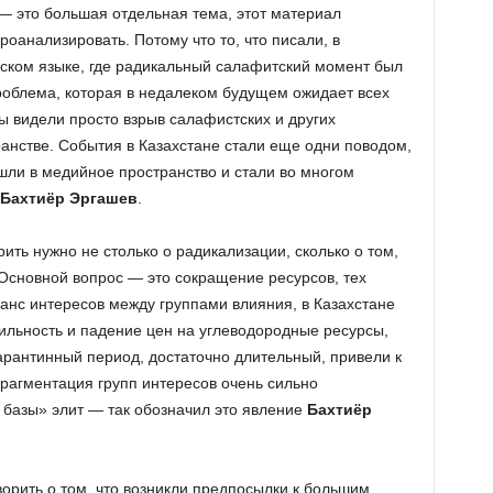
 — это большая отдельная тема, этот материал
проанализировать. Потому что то, что писали, в
бекском языке, где радикальный салафитский момент был
облема, которая в недалеком будущем ожидает всех
ы видели просто взрыв салафистских и других
анстве. События в Казахстане стали еще одни поводом,
ли в медийное пространство и стали во многом
Бахтиёр Эргашев
.
рить нужно не столько о радикализации, сколько о том,
 Основной вопрос — это сокращение ресурсов, тех
анс интересов между группами влияния, в Казахстане
ильность и падение цен на углеводородные ресурсы,
рантинный период, достаточно длительный, привели к
 фрагментация групп интересов очень сильно
базы» элит — так обозначил это явление
Бахтиёр
ворить о том, что возникли предпосылки к большим