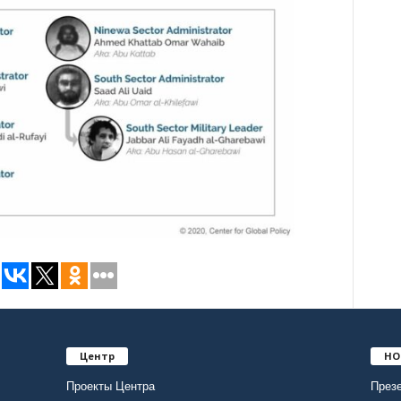
Центр
НО
Проекты Центра
Презе