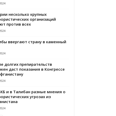
2024
ирии несколько крупных
рористических организаций
ют против всех
2024
ибы ввергают страну в каменный
2024
ле долгих препирательств
кен даст показания в Конгрессе
Афганистану
2024
БКБ и в Талибан разные мнения о
рористических угрозах из
анистана
2024