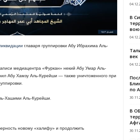
04.12.
В С
тер
вою
04.12.
ликвидации
главаря группировки Абу Ибрахима Аль-
Тал
век
04.12.
аписи медиацентра «Фуркан» некий Абу Умар Аль-
нил Абу Хамзу Аль-Курейши — также уничтоженного при
Пос
Блин
уппировки.
по 
30.11.
ль-Хашими Аль-Курейши.
В О
тер
Афг
верность новому «халифу» и продолжить
30.11.