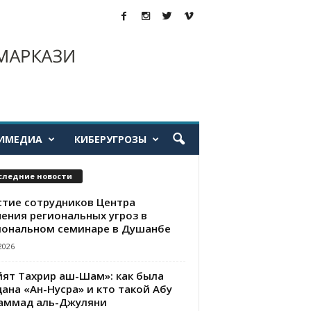
ИМЕДИА
КИБЕРУГРОЗЫ
следние новости
стие сотрудников Центра
чения региональных угроз в
иональном семинаре в Душанбе
2026
йят Тахрир аш-Шам»: как была
ана «Ан-Нусра» и кто такой Абу
аммад аль-Джуляни