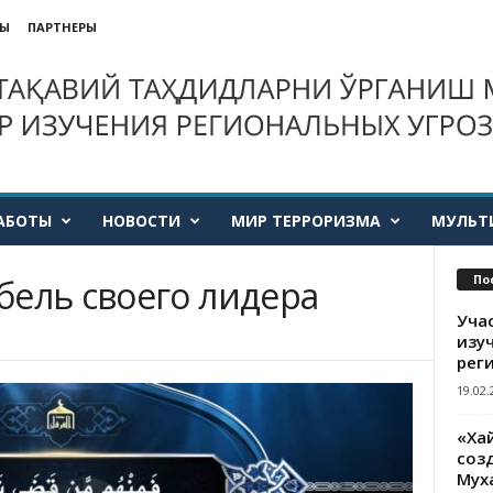
ТЫ
ПАРТНЕРЫ
АБОТЫ
НОВОСТИ
МИР ТЕРРОРИЗМА
МУЛЬТ
По
бель своего лидера
Уча
изу
рег
19.02.
«Ха
созд
Мух