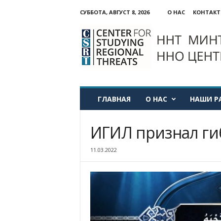
СУББОТА, АВГУСТ 8, 2026
О НАС
КОНТАК
ННО:
Центр
изучения
региональных
угроз
ГЛАВНАЯ
О НАС
НАШИ Р
ИГИЛ признал ги
11.03.2022