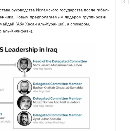
таве руководства Исламского государства после гибели
твенники. Новым предполагаемым лидером группировки
майдай (Абу Хасан аль-Курайши), а спикером,
р аль-Хилифави).