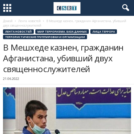
Домой
Лента новостей
В Мешхеде казнен, гражданин Афганистана, убивший
двух священнослужителей
ЛЕНТА НОВОСТЕЙ
МИР ТЕРРОРИЗМА. БАЗА ДАННЫХ
ЛИЦА ТЕРРОРА
ТЕРРОРИСТИЧЕСКИЕ ГРУППИРОВКИ И ОРГАНИЗАЦИИ
В Мешхеде казнен, гражданин
Афганистана, убивший двух
священнослужителей
21.06.2022