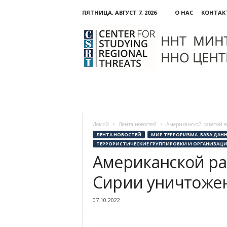
ПЯТНИЦА, АВГУСТ 7, 2026
О НАС
КОНТАК
ННО:
Центр
изучения
региональных
угроз
Домой
Лента новостей
Американской ракетой 
ЛЕНТА НОВОСТЕЙ
МИР ТЕРРОРИЗМА. БАЗА ДАН
ТЕРРОРИСТИЧЕСКИЕ ГРУППИРОВКИ И ОРГАНИЗАЦ
Американской рак
Сирии уничтоже
07.10.2022