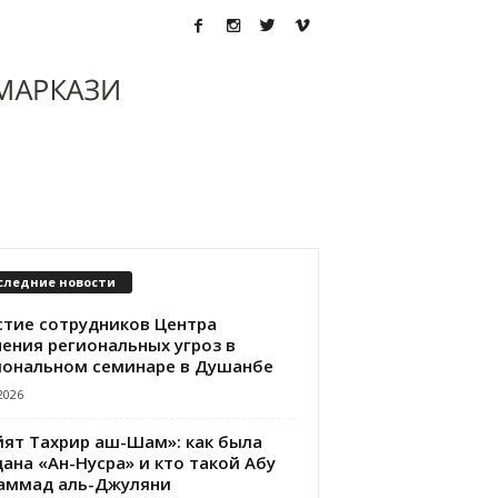
следние новости
стие сотрудников Центра
чения региональных угроз в
иональном семинаре в Душанбе
2026
йят Тахрир аш-Шам»: как была
ана «Ан-Нусра» и кто такой Абу
аммад аль-Джуляни