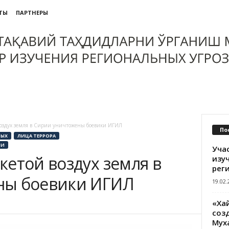
ТЫ
ПАРТНЕРЫ
воздух земля в Сирии уничтожены боевики ИГИЛ
По
НЫХ
ЛИЦА ТЕРРОРА
ИИ
Уча
етой воздух земля в
изу
рег
ны боевики ИГИЛ
19.02.
«Ха
созд
Мух