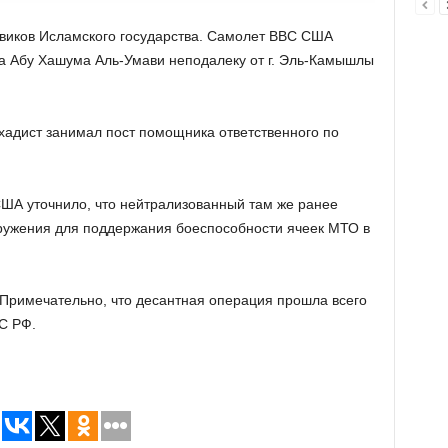
евиков Исламского государства. Самолет ВВС США
а Абу Хашума Аль-Умави неподалеку от г. Эль-Камышлы
адист занимал пост помощника ответственного по
ША уточнило, что нейтрализованный там же ранее
ужения для поддержания боеспособности ячеек МТО в
Примечательно, что десантная операция прошла всего
С РФ.