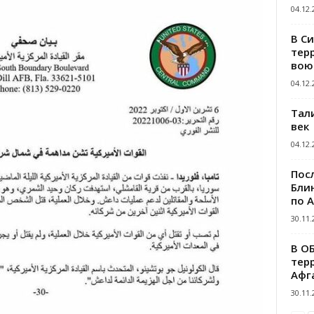
04.12.
В С
тер
вою
04.12.
Тал
век
04.12.
Пос
Блин
по 
30.11.
В О
тер
Афг
30.11.