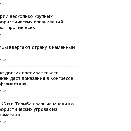
2024
ирии несколько крупных
рористических организаций
ют против всех
2024
ибы ввергают страну в каменный
2024
ле долгих препирательств
кен даст показания в Конгрессе
Афганистану
2024
БКБ и в Талибан разные мнения о
рористических угрозах из
анистана
2024