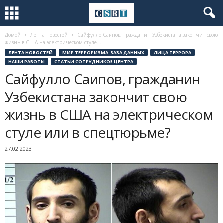
Домой
Лента новостей
Сайфулло Саипов, гражданин Узбекистана закончит свою
жизнь в США на электрическом стуле...
ЛЕНТА НОВОСТЕЙ
МИР ТЕРРОРИЗМА. БАЗА ДАННЫХ
ЛИЦА ТЕРРОРА
НАШИ РАБОТЫ
СТАТЬИ СОТРУДНИКОВ ЦЕНТРА
Сайфулло Саипов, гражданин
Узбекистана закончит свою
жизнь в США на электрическом
стуле или в спецтюрьме?
27.02.2023